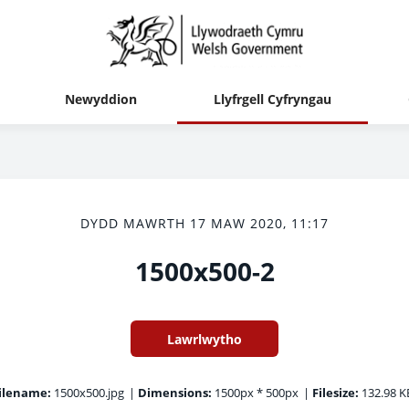
Newyddion
Llyfrgell Cyfryngau
DYDD MAWRTH 17 MAW 2020, 11:17
1500x500-2
Lawrlwytho
ilename:
1500x500.jpg
|
Dimensions:
1500px * 500px
|
Filesize:
132.98 K