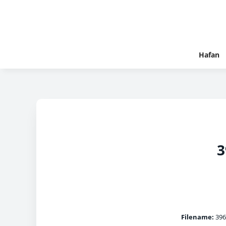
Hafan
3
Filename:
396