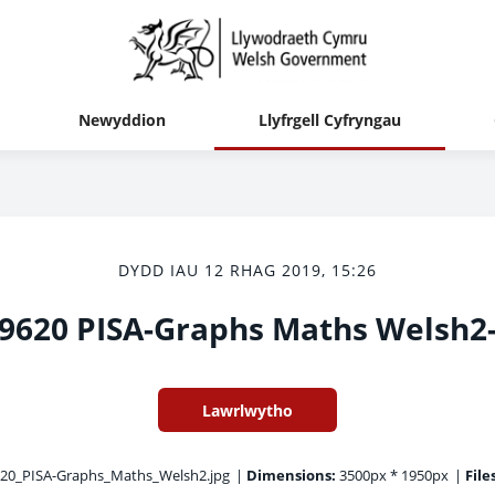
Newyddion
Llyfrgell Cyfryngau
DYDD IAU 12 RHAG 2019, 15:26
9620 PISA-Graphs Maths Welsh2
Lawrlwytho
20_PISA-Graphs_Maths_Welsh2.jpg
|
Dimensions:
3500px * 1950px
|
File