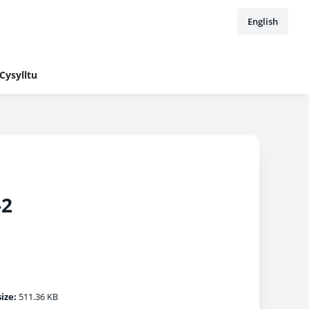
English
Cysylltu
-2
size:
511.36 KB