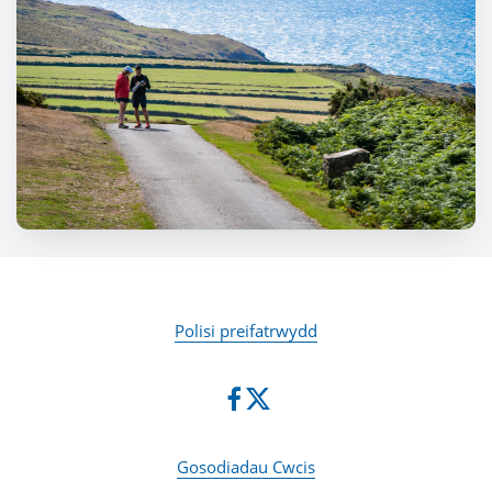
Polisi preifatrwydd
Gosodiadau Cwcis