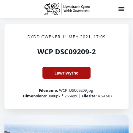
DYDD GWENER 11 MEH 2021, 17:09
WCP DSC09209-2
Lawrlwytho
Filename:
WCP_DSC09209.jpg
|
Dimensions:
3980px * 2564px
|
Filesize:
4.59 MB