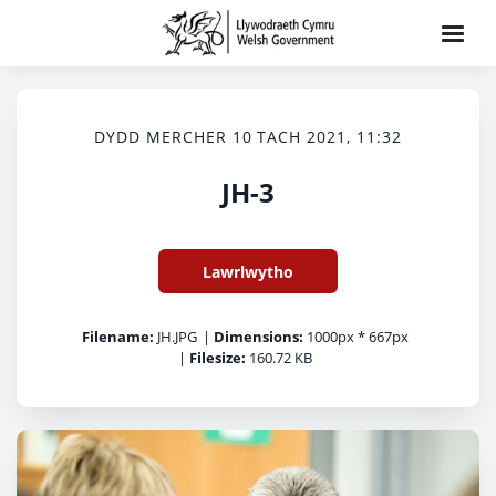
DYDD MERCHER 10 TACH 2021, 11:32
JH-3
Lawrlwytho
Filename:
JH.JPG
|
Dimensions:
1000px * 667px
|
Filesize:
160.72 KB