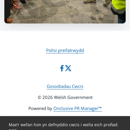
Polisi preifatrwydd
Gosodiadau Cwcis
© 2026 Welsh Government
Powered by
Onclusive PR Manager™
Mae’r wefan hon yn defnyddio cwcis i wella eich profiad