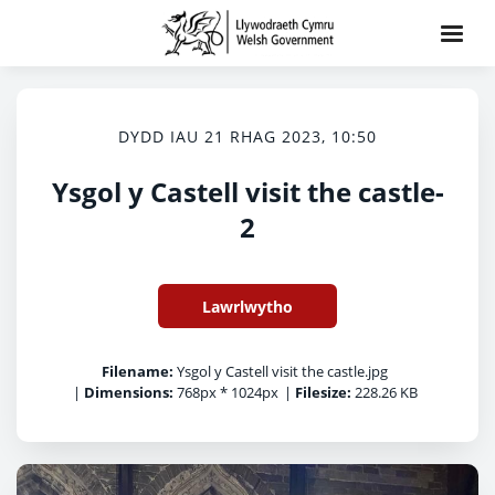
DYDD IAU 21 RHAG 2023, 10:50
Ysgol y Castell visit the castle-
2
Lawrlwytho
Filename:
Ysgol y Castell visit the castle.jpg
|
Dimensions:
768px * 1024px
|
Filesize:
228.26 KB