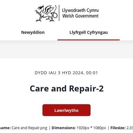
Newyddion
Llyfrgell Cyfryngau
DYDD IAU 3 HYD 2024, 00:01
Care and Repair-2
Lawrlwytho
name:
Care and Repair.png
|
Dimensions:
1920px * 1080px
|
Filesize:
2.3