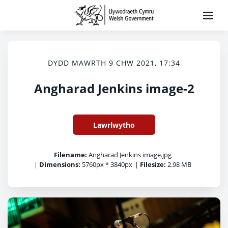
DYDD MAWRTH 9 CHW 2021, 17:34
Angharad Jenkins image-2
Lawrlwytho
Filename:
Angharad Jenkins image.jpg
|
Dimensions:
5760px * 3840px
|
Filesize:
2.98 MB