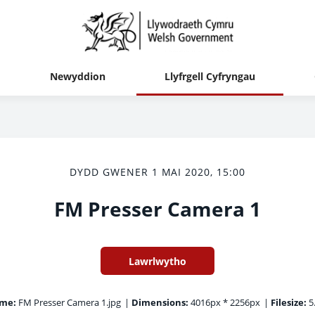
Newyddion
Llyfrgell Cyfryngau
DYDD GWENER 1 MAI 2020, 15:00
FM Presser Camera 1
Lawrlwytho
ame:
FM Presser Camera 1.jpg
|
Dimensions:
4016px * 2256px
|
Filesize:
5