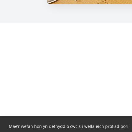
Mae’r wefan hon yn defnyddio cwcis i wella eich profiad pori.