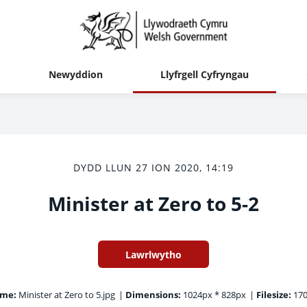
Newyddion
Llyfrgell Cyfryngau
DYDD LLUN 27 ION 2020, 14:19
Minister at Zero to 5-2
Lawrlwytho
ame:
Minister at Zero to 5.jpg
|
Dimensions:
1024px * 828px
|
Filesize:
170