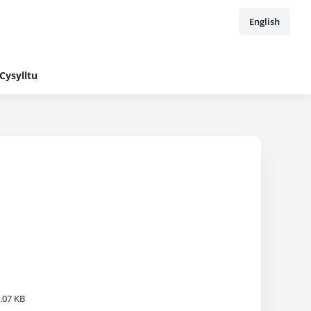
English
Cysylltu
.07 KB