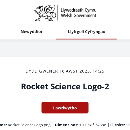
Newyddion
Llyfrgell Cyfryngau
DYDD GWENER 18 AWST 2023, 14:25
Rocket Science Logo-2
Lawrlwytho
ame:
Rocket Science Logo.png
|
Dimensions:
1200px * 628px
|
Filesize:
11