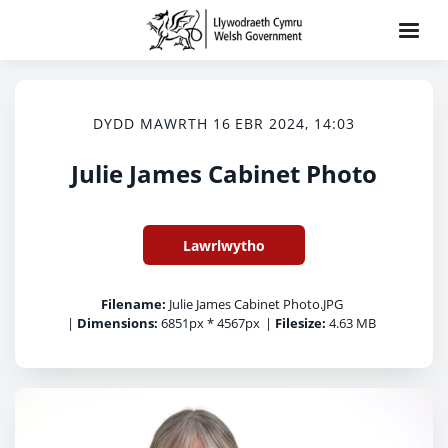
DYDD MAWRTH 16 EBR 2024, 14:03
Julie James Cabinet Photo
Lawrlwytho
Filename:
Julie James Cabinet Photo.JPG
|
Dimensions:
6851px * 4567px
|
Filesize:
4.63 MB