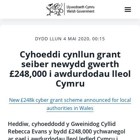
DYDD LLUN 4 MAI 2020, 00:15
Cyhoeddi cynllun grant
seiber newydd gwerth
£248,000 i awdurdodau lleol
Cymru
New £248k cyber grant scheme announced for local
authorities in Wales
Heddiw, cyhoeddodd y Gweinidog Cyllid
Rebecca Evans y bydd £248,000 ychwanegol
ar gael i awdurdodau lleol ledled Cymru i