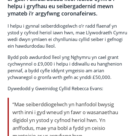
helpu i gryfhau eu seibergadernid mewn
ymateb i’r argyfwng coronafeirws.
I helpu i gynnal seiberddiogelwch o’r radd flaenaf yn
ystod y cyfnod heriol iawn hwn, mae Llywodraeth Cymru
wedi dwyn ymlaen ei chynlluniau cyllid seiber i gefnogi
ein hawdurdodau lleol.
Bydd pob awdurdod lleol yng Nghymru yn cael grant
cychwynnol o £9,000 i helpu i ddiwallu eu hanghenion
pennaf, a bydd cyfle iddynt ymgeisio am arian
ychwanegol o gronfa wrth gefn ac ynddi £50,000.
Dywedodd y Gweinidog Cyllid Rebecca Evans:
“Mae seiberddiogelwch yn hanfodol bwysig
wrth inni i gyd wneud yn fawr o wasanaethau
digidol yn ystod y cyfnod heriol hwn. Yn
anffodus, mae yna bobl a fydd yn ceisio
manteisio ar yr argyfwng hwn.