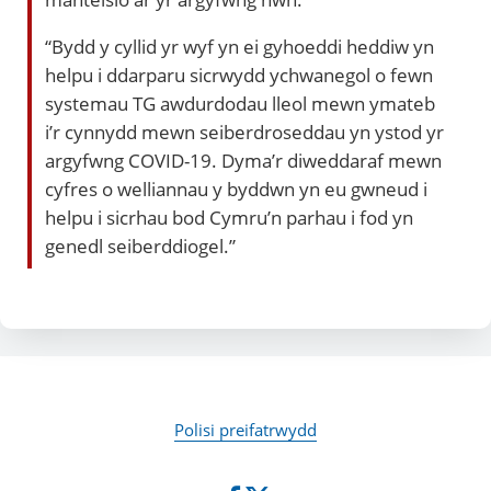
“Bydd y cyllid yr wyf yn ei gyhoeddi heddiw yn
helpu i ddarparu sicrwydd ychwanegol o fewn
systemau TG awdurdodau lleol mewn ymateb
i’r cynnydd mewn seiberdroseddau yn ystod yr
argyfwng COVID-19. Dyma’r diweddaraf mewn
cyfres o welliannau y byddwn yn eu gwneud i
helpu i sicrhau bod Cymru’n parhau i fod yn
genedl seiberddiogel.”
Polisi preifatrwydd