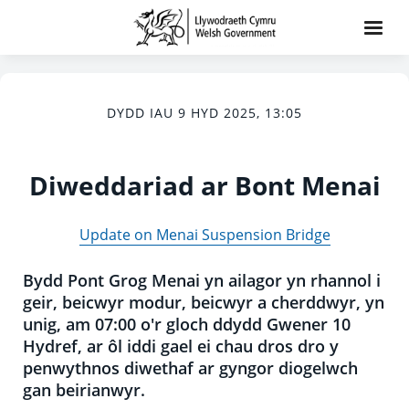
DYDD IAU 9 HYD 2025, 13:05
Diweddariad ar Bont Menai
Update on Menai Suspension Bridge
Bydd Pont Grog Menai yn ailagor yn rhannol i
geir, beicwyr modur, beicwyr a cherddwyr, yn
unig, am 07:00 o'r gloch ddydd Gwener 10
Hydref, ar ôl iddi gael ei chau dros dro y
penwythnos diwethaf ar gyngor diogelwch
gan beirianwyr.