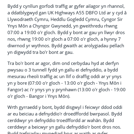
Bydd y cynllun gorfodi traffig ar gyfer ailagor yn rhannol,
a ddatblygwyd gan UK Highways A55 DBFO Ltd ar y cyd â
Llywodraeth Cymru, Heddlu Gogledd Cymru, Cyngor Sir
Ynys Môn a Chyngor Gwynedd, yn gweithredu rhwng
07:00 a 19:00 o'r gloch. Bydd y bont ar gau yn llwyr dros
nos, rhwng 19:00 o'r gloch a 07:00 o'r gloch, a hynny 7
diwrnod yr wythnos. Bydd gwaith ac arolygiadau pellach
yn digwydd tra bo’r bont ar gau.
Tra bo'r bont ar agor, dim ond cerbydau hyd at derfyn
pwysau o 3 tunnell fydd yn gallu ei defnyddio, a bydd
mesurau rheoli traffig ac un llif o draffig oddi ar yr ynys
yn y bore (07:00 o'r gloch - 13:00 o'r gloch - Ynys Môn i
Fangor) ac i'r ynys yn y prynhawn (13:00 o'r gloch - 19:00
o'r gloch - Bangor i Ynys Môn).
Wrth gyrraedd y bont, bydd disgwyl i feicwyr ddod oddi
ar eu beiciau a defnyddio'r droedffordd bwrpasol. Bydd
cerddwyr yn defnyddio troedffordd ar wahân. Bydd
cerddwyr a beicwyr yn gallu defnyddio'r bont dros nos.
Bydd trefniadau mynediad brys ar waith ar gyfer