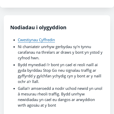
Nodiadau i olygyddion
Cwestiynau Cyffredin
Ni chaniateir unrhyw gerbydau sy'n tynnu
carafanau na threlars ar draws y bont yn ystod y
cyfnod hwn.
Bydd mynediad i'r bont yn cael ei reoli naill ai
gyda byrddau Stop Go neu signalau traffig ar
gyffyrdd y gylchfan ychydig cyn y bont ar y naill
ochr a'r llall.
Gallai'r amseroedd a nodir uchod newid yn unol
â mesurau rheoli traffig. Bydd unrhyw
newidiadau yn cael eu dangos ar arwyddion
wrth agosáu at y bont