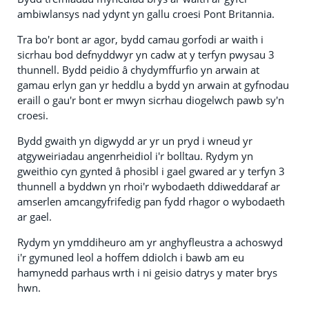
ambiwlansys nad ydynt yn gallu croesi Pont Britannia.
Tra bo'r bont ar agor, bydd camau gorfodi ar waith i
sicrhau bod defnyddwyr yn cadw at y terfyn pwysau 3
thunnell. Bydd peidio â chydymffurfio yn arwain at
gamau erlyn gan yr heddlu a bydd yn arwain at gyfnodau
eraill o gau'r bont er mwyn sicrhau diogelwch pawb sy'n
croesi.
Bydd gwaith yn digwydd ar yr un pryd i wneud yr
atgyweiriadau angenrheidiol i'r bolltau. Rydym yn
gweithio cyn gynted â phosibl i gael gwared ar y terfyn 3
thunnell a byddwn yn rhoi'r wybodaeth ddiweddaraf ar
amserlen amcangyfrifedig pan fydd rhagor o wybodaeth
ar gael.
Rydym yn ymddiheuro am yr anghyfleustra a achoswyd
i'r gymuned leol a hoffem ddiolch i bawb am eu
hamynedd parhaus wrth i ni geisio datrys y mater brys
hwn.