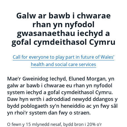
Galw ar bawb i chwarae
rhan yn nyfodol
gwasanaethau iechyd a
gofal cymdeithasol Cymru
Call for everyone to play part in future of Wales’
health and social care services
Mae'r Gweinidog Iechyd, Eluned Morgan, yn
galw ar bawb i chwarae eu rhan yn nyfodol
system iechyd a gofal cymdeithasol Cymru.
Daw hyn wrth i adroddiad newydd ddangos y
bydd poblogaeth sy'n heneiddio ac yn fwy sâl
yn rhoi'r system dan fwy o straen.
O fewn y 15 mlynedd nesaf, bydd bron i 20% o'r