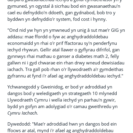
gymuned, yn ogystal â sicrhau bod ein gwasanaethau'n
cael eu defnyddio'n ddoeth, gan gydnabod, bob tro y
byddwn yn defnyddio'r system, fod cost i hynny.
"Ond nid yw hyn yn ymwneud yn unig â sut mae'r GIG yn
addasu: mae ffordd o fyw ac anghydraddoldebau
economaidd yn rhai o'r prif ffactorau sy'n penderfynu
iechyd rhywun. Gellir atal llawer o gyflyrau difrifol, gan
gynnwys rhai mathau o ganser a diabetes math 2, felly
gallwn ni i gyd chwarae ein rhan drwy wneud dewisiadau
iachach. Tra gall pob rhan o'r llywodraeth a'r gymdeithas
gyfrannu at fynd i'r afael ag anghydraddoldebau iechyd."
Ychwanegodd y Gweinidog, er bod yr adroddiad yn
dangos bod y weledigaeth yn strategaeth 10 mlynedd
Llywodraeth Cymru i wella iechyd yn parhau'n gywir,
bydd yn gofyn am adolygiad o'r camau gweithredu yn
Cymru Iachach.
Dywedodd: "Mae'r adroddiad hwn yn dangos bod ein
ffocws ar atal, mynd i'r afael ag anghydraddoldebau