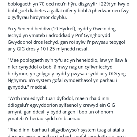
boblogaeth yn 70 oed neu'n hŷn, disgwylir i 22% yn fwy o
bobl gael diabetes a gallai nifer y bobl â phedwar neu fwy
o gyflyrau hirdymor ddyblu.
Yn y Senedd heddiw (10 Hydref), bydd y Gweinidog
Iechyd yn ymateb i adroddiad y Prif Gynghorydd
Gwyddonol dros Iechyd, gan roi sylw i'r pwysau tebygol
ar y GIG dros y 10 i 25 mlynedd nesaf.
"Mae poblogaeth sy'n tyfu ac yn heneiddio, law yn llaw â
nifer cynyddol o bobl â mwy nag un cyflwr iechyd
hirdymor, yn golygu y bydd y pwysau sydd ar y GIG yng
Nghymru a'n system gofal cymdeithasol yn parhau i
gynyddu," meddai.
"Wrth inni edrych tua'r dyfodol, mae'n rhaid inni
ddiogelu'r egwyddorion sylfaenol y crëwyd ein GIG
arnynt, gan ddeall y bydd angen i bob un ohonom
ymateb i'r heriau sydd o'n blaenau.
"Rhaid inni barhau i ailgydbwyso'r system tuag at atal a
darparu gwasanaethau iechyd a gofal cymdeithasol yn y