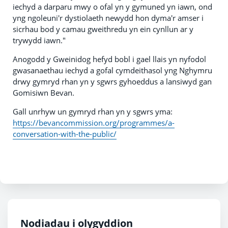
iechyd a darparu mwy o ofal yn y gymuned yn iawn, ond
yng ngoleuni'r dystiolaeth newydd hon dyma'r amser i
sicrhau bod y camau gweithredu yn ein cynllun ar y
trywydd iawn."
Anogodd y Gweinidog hefyd bobl i gael llais yn nyfodol
gwasanaethau iechyd a gofal cymdeithasol yng Nghymru
drwy gymryd rhan yn y sgwrs gyhoeddus a lansiwyd gan
Gomisiwn Bevan.
Gall unrhyw un gymryd rhan yn y sgwrs yma:
https://bevancommission.org/programmes/a-
conversation-with-the-public/
Nodiadau i olygyddion