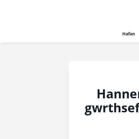
Hafan
Hanner
gwrthsef