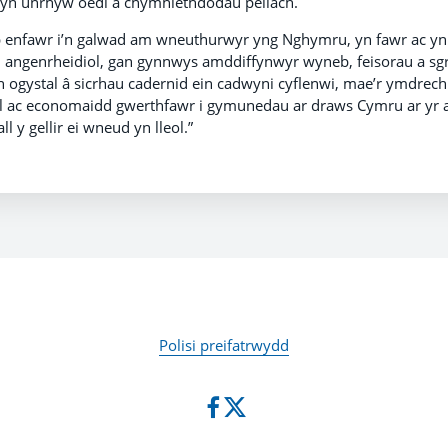
byn unrhyw oedi a chymhlethdodau pellach.
enfawr i’n galwad am wneuthurwyr yng Nghymru, yn fawr ac yn f
l angenrheidiol, gan gynnwys amddiffynwyr wyneb, feisorau a sg
 Yn ogystal â sicrhau cadernid ein cadwyni cyflenwi, mae’r ymdr
l ac economaidd gwerthfawr i gymunedau ar draws Cymru ar yr 
l y gellir ei wneud yn lleol.”
Polisi preifatrwydd