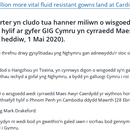
llion more vital fluid resistant gowns land at Cardi
rter yn cludo tua hanner miliwn o wisgoed
l hylif ar gyfer GIG Cymru yn cyrraedd Ma
 heddiw, 1 Mai 2020).
i threfnu drwy gysylltiadau yng Nghymru gan adnewyddu’r stoc o
dod o Hangzhou yn Tsieina, yn cynnwys digon o wisgoedd sy’n gal
thau iechyd a gofal yng Nghymru, a bydd yn galluogi Cymru i roi 
 o wisgoedd wedi cyrraedd Maes Awyr Caerdydd yr wythnos hon
rthsefyll hylif o Phnom Penh yn Cambodia ddydd Mawrth [28 Ebril
g Mark Drakeford:
rydyn ni wedi bod yn gweithio’n galed iawn i sicrhau bod gennym
l i Gymru.