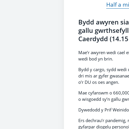
Half a mi
Bydd awyren sia
gallu gwrthsefyl
Caerdydd (14.15
Mae’r awyren wedi cael e
wedi bod yn brin.
Bydd y cargo, sydd wedi 
dri mis ar gyfer gwasanae
o’r DU os oes angen.
Mae cyfanswm o 660,000
o wisgoedd sy’n gallu gw
Dywedodd y Prif Weinido
Ers dechrau’r pandemig, 
gyfarpar diogelu persono