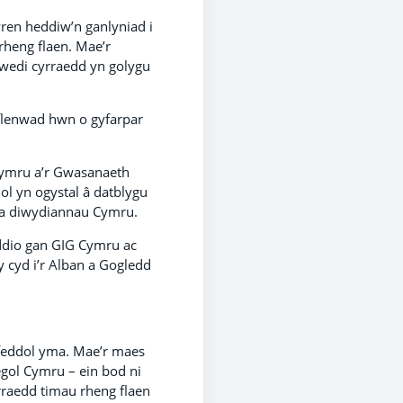
ren heddiw’n ganlyniad i
rheng flaen. Mae’r
wedi cyrraedd yn golygu
yflenwad hwn o gyfarpar
ymru a’r Gwasanaeth
ol yn ogystal â datblygu
 a diwydiannau Cymru.
ddio gan GIG Cymru ac
 cyd i’r Alban a Gogledd
yfeddol yma. Mae’r maes
egol Cymru – ein bod ni
rraedd timau rheng flaen