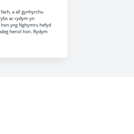
ach, a all gynhyrchu
rybs ac rydym yn
ech hon yng Nghymru hefyd
adeg heriol hon. Rydym