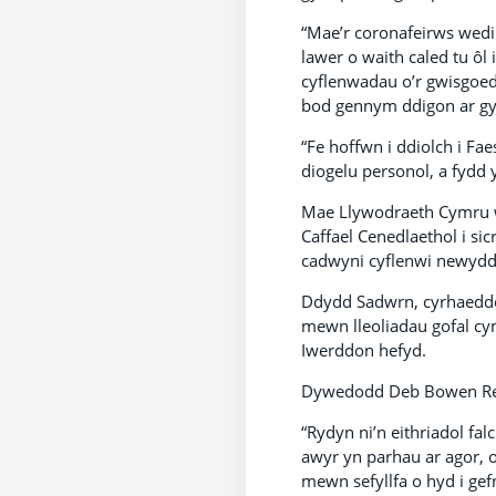
“Mae’r coronafeirws wedi
lawer o waith caled tu ôl
cyflenwadau o’r gwisgoe
bod gennym ddigon ar gyf
“Fe hoffwn i ddiolch i F
diogelu personol, a fydd y
Mae Llywodraeth Cymru w
Caffael Cenedlaethol i s
cadwyni cyflenwi newydd
Ddydd Sadwrn, cyrhaeddod
mewn lleoliadau gofal cy
Iwerddon hefyd.
Dywedodd Deb Bowen Ree
“Rydyn ni’n eithriadol fa
awyr yn parhau ar agor, o
mewn sefyllfa o hyd i ge