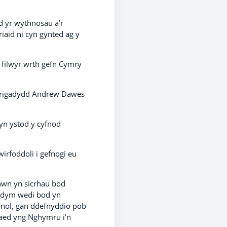
d yr wythnosau a’r
aid ni cyn gynted ag y
 filwyr wrth gefn Cymry
 Brigadydd Andrew Dawes
yn ystod y cyfnod
irfoddoli i gefnogi eu
hwn yn sicrhau bod
Rydym wedi bod yn
onol, gan ddefnyddio pob
naed yng Nghymru i’n