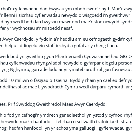
 rhoi’r cyflenwadau dan bwysau ym mhob cwr o’r byd. Mae’r awy
 i’r llenni i sicrhau cyflenwadau newydd o wisgoedd i’n gweithwyr 
dd hyn wedi bod dan bwysau mawr ond mae’r stoc newydd sydd 
er yr wythnosau a’r misoedd nesaf.
aes Awyr Caerdydd, y fyddin a’r heddlu am eu cefnogaeth gyda’r c
n helpu i ddiogelu ein staff iechyd a gofal ar y rheng flaen.
edi bod yn gweithio gyda Phartneriaeth Cydwasanaethau GIG C
icrhau cyflenwadau rhyngwladol newydd o gyfarpar diogelu person
 yng Nghymru, gan adeiladu ar yr ymateb aruthrol gan fusnesau
d 10 miliwn o fasgiau o Tsieina. Bydd y rhain yn cael eu defny
mdeithasol ac mae Llywodraeth Cymru wedi darparu cymorth ar y
s, Prif Swyddog Gweithredol Maes Awyr Caerdydd:
lch o fod yn cefnogi’r ymdrech genedlaethol yn ystod y cyfnod rh
herwydd mae’n hanfodol – fel rhan o seilwaith trafnidiaeth strat
fnogi hedfan hanfodol, yn yr achos yma galluogi i gyflenwadau gy