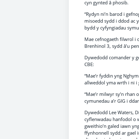
cyn gynted â phosib.
“Rydyn ni’n barod i gefn
misoedd sydd i ddod ac y
bydd y cyfyngiadau symu
Mae cefnogaeth filwrol i 
Brenhinol 3, sydd â’u pe
Dywedodd comander y gef
CBE:
“Mae’r fyddin yng Nghymr
allweddol yma wrth i ni i
“Mae’r milwyr sy’n rhan o
cymunedau a’r GIG i dda
Dywedodd Lee Waters, Di
cyflenwadau hanfodol o w
gweithio’n galed iawn yn
ffynhonnell sydd ar gael