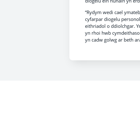
diogelu ein hunain yn er
“Rydym wedi cael ymateb 
cyfarpar diogelu persono
eithriadol o ddiolchgar.
yn rhoi hwb cymdeithaso
yn cadw golwg ar beth aral