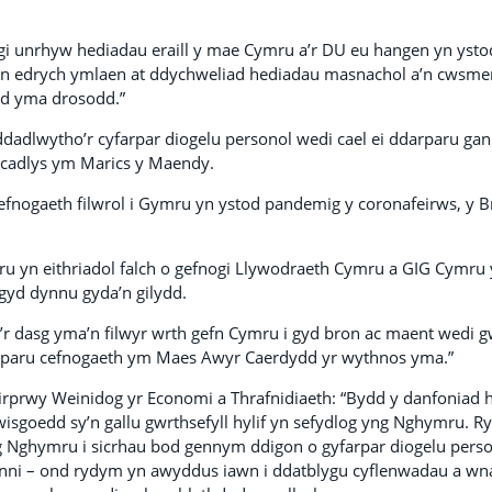
ogi unrhyw hediadau eraill y mae Cymru a’r DU eu hangen yn ysto
n edrych ymlaen at ddychweliad hediadau masnachol a’n cwsmeri
d yma drosodd.”
ddadlwytho’r cyfarpar diogelu personol wedi cael ei ddarparu gan
ncadlys ym Marics y Maendy.
nogaeth filwrol i Gymru yn ystod pandemig y coronafeirws, y
u yn eithriadol falch o gefnogi Llywodraeth Cymru a GIG Cymru 
 gyd dynnu gyda’n gilydd.
’r dasg yma’n filwyr wrth gefn Cymru i gyd bron ac maent wedi gw
rparu cefnogaeth ym Maes Awyr Caerdydd yr wythnos yma.”
rprwy Weinidog yr Economi a Thrafnidiaeth: “Bydd y danfoniad 
isgoedd sy’n gallu gwrthsefyll hylif yn sefydlog yng Nghymru. 
g Nghymru i sicrhau bod gennym ddigon o gyfarpar diogelu pers
 inni – ond rydym yn awyddus iawn i ddatblygu cyflenwadau a w