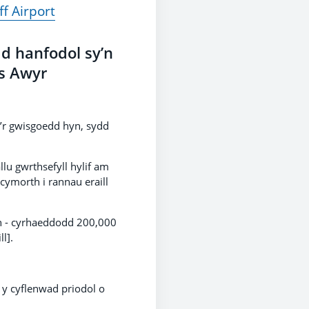
ff Airport
d hanfodol sy’n
es Awyr
’r gwisgoedd hyn, sydd
lu gwrthsefyll hylif am
cymorth i rannau eraill
 - cyrhaeddodd 200,000
l].
 y cyflenwad priodol o