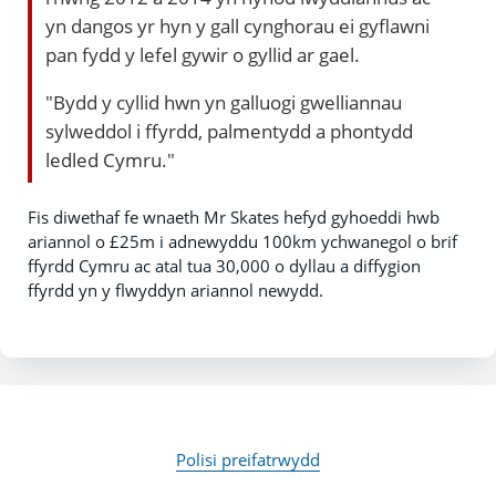
yn dangos yr hyn y gall cynghorau ei gyflawni
pan fydd y lefel gywir o gyllid ar gael.
"Bydd y cyllid hwn yn galluogi gwelliannau
sylweddol i ffyrdd, palmentydd a phontydd
ledled Cymru."
Fis diwethaf fe wnaeth Mr Skates hefyd gyhoeddi hwb
ariannol o £25m i adnewyddu 100km ychwanegol o brif
ffyrdd Cymru ac atal tua 30,000 o dyllau a diffygion
ffyrdd yn y flwyddyn ariannol newydd.
Polisi preifatrwydd