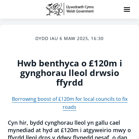
DYDD IAU 6 MAW 2025, 16:30
Hwb benthyca o £120m i
gynghorau lleol drwsio
ffyrdd
Borrowing boost of £120m for local councils to fix
roads
Cyn hir, bydd cynghorau lleol yn gallu cael
mynediad at hyd at £120m i atgyweirio mwy o
ffyrdd lleol dros y ddwy flynedd nesaf, o dan