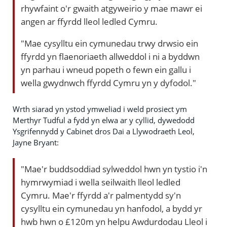
rhywfaint o'r gwaith atgyweirio y mae mawr ei
angen ar ffyrdd lleol ledled Cymru.
"Mae cysylltu ein cymunedau trwy drwsio ein
ffyrdd yn flaenoriaeth allweddol i ni a byddwn
yn parhau i wneud popeth o fewn ein gallu i
wella gwydnwch ffyrdd Cymru yn y dyfodol."
Wrth siarad yn ystod ymweliad i weld prosiect ym
Merthyr Tudful a fydd yn elwa ar y cyllid, dywedodd
Ysgrifennydd y Cabinet dros Dai a Llywodraeth Leol,
Jayne Bryant:
"Mae'r buddsoddiad sylweddol hwn yn tystio i'n
hymrwymiad i wella seilwaith lleol ledled
Cymru. Mae'r ffyrdd a'r palmentydd sy'n
cysylltu ein cymunedau yn hanfodol, a bydd yr
hwb hwn o £120m yn helpu Awdurdodau Lleol i