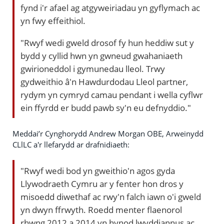
fynd i'r afael ag atgyweiriadau yn gyflymach ac
yn fwy effeithiol.
"Rwyf wedi gweld drosof fy hun heddiw sut y
bydd y cyllid hwn yn gwneud gwahaniaeth
gwirioneddol i gymunedau lleol. Trwy
gydweithio â'n Hawdurdodau Lleol partner,
rydym yn cymryd camau pendant i wella cyflwr
ein ffyrdd er budd pawb sy'n eu defnyddio."
Meddai’r Cynghorydd Andrew Morgan OBE, Arweinydd
CLlLC a'r llefarydd ar drafnidiaeth:
"Rwyf wedi bod yn gweithio'n agos gyda
Llywodraeth Cymru ar y fenter hon dros y
misoedd diwethaf ac rwy'n falch iawn o'i gweld
yn dwyn ffrwyth. Roedd menter flaenorol
rhwng 2012 a 2014 yn hynod lwyddiannus ac