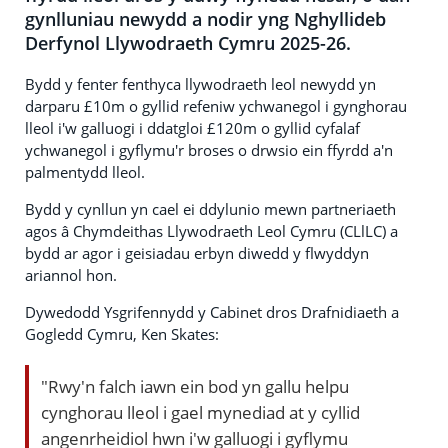
gynlluniau newydd a nodir yng Nghyllideb
Derfynol Llywodraeth Cymru 2025-26.
Bydd y fenter fenthyca llywodraeth leol newydd yn
darparu £10m o gyllid refeniw ychwanegol i gynghorau
lleol i'w galluogi i ddatgloi £120m o gyllid cyfalaf
ychwanegol i gyflymu'r broses o drwsio ein ffyrdd a'n
palmentydd lleol.
Bydd y cynllun yn cael ei ddylunio mewn partneriaeth
agos â Chymdeithas Llywodraeth Leol Cymru (CLlLC) a
bydd ar agor i geisiadau erbyn diwedd y flwyddyn
ariannol hon.
Dywedodd Ysgrifennydd y Cabinet dros Drafnidiaeth a
Gogledd Cymru, Ken Skates:
"Rwy'n falch iawn ein bod yn gallu helpu
cynghorau lleol i gael mynediad at y cyllid
angenrheidiol hwn i'w galluogi i gyflymu