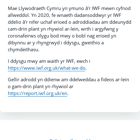
Mae Llywodraeth Cymru yn ymuno â’r IWF mewn cyfnod
allweddol. Yn 2020, fe wnaeth dadansoddwyr yr IWF
ddelio â’r nifer uchaf erioed o adroddiadau am ddeunydd
cam-drin plant yn rhywiol ar-lein, wrth i argyfwng y
coronafeirws olygu bod mwy o bobl nag erioed yn
dibynnu ar y rhyngrwyd i ddysgu, gweithio a
chymdeithasu.
I ddysgu mwy am waith yr IWF, ewch i
https://www.iwf.org.uk/what-we-do
.
Gellir adrodd yn ddienw am ddelweddau a fideos ar-lein
o gam-drin plant yn rhywiol ar
https://report.iwf.org.uk/en
.