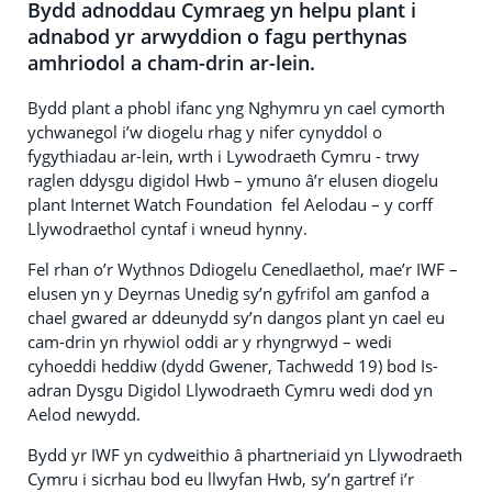
Bydd adnoddau Cymraeg yn helpu plant i
adnabod yr arwyddion o fagu perthynas
amhriodol a cham-drin ar-lein.
Bydd plant a phobl ifanc yng Nghymru yn cael cymorth
ychwanegol i’w diogelu rhag y nifer cynyddol o
fygythiadau ar-lein, wrth i Lywodraeth Cymru - trwy
raglen ddysgu digidol Hwb – ymuno â’r elusen diogelu
plant Internet Watch Foundation fel Aelodau – y corff
Llywodraethol cyntaf i wneud hynny.
Fel rhan o’r Wythnos Ddiogelu Cenedlaethol, mae’r IWF –
elusen yn y Deyrnas Unedig sy’n gyfrifol am ganfod a
chael gwared ar ddeunydd sy’n dangos plant yn cael eu
cam-drin yn rhywiol oddi ar y rhyngrwyd – wedi
cyhoeddi heddiw (dydd Gwener, Tachwedd 19) bod Is-
adran Dysgu Digidol Llywodraeth Cymru wedi dod yn
Aelod newydd.
Bydd yr IWF yn cydweithio â phartneriaid yn Llywodraeth
Cymru i sicrhau bod eu llwyfan Hwb, sy’n gartref i’r