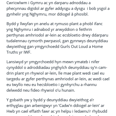
Cwricwlwm i Gymru ac yn darparu adnoddau a
phecynnau digidol ar gyfer addysgu a dysgu i bob ysgol a
gynhelir yng Nghymru, mor ddiogel â phosibl.
Bydd y llwyfan yn anelu at rymuso plant a phobl ifanc
yng Nghymru i adnabod yr arwyddion o feithrin
perthynas amhriodol ar-lein ac ecsbloetio drwy ddarparu
tudalennau cymorth pwrpasol, gan gynnwys deunyddiau
dwyieithog gan ymgyrchoedd Gurls Out Loud a Home
Truths yr IWF.
Lansiwyd yr ymgyrchoedd hyn mewn ymateb i nifer
cynyddol o adroddiadau ynghylch deunyddiau sy’n cam-
drin plant yn rhywiol ar-lein, lle mae plant wedi cael eu
targedu ar gyfer perthynas amhriodol ar-lein, ac wedi cael
eu twyllo neu eu hecsbloetio i gynhyrchu a rhannu
delwedd neu fideo rhywiol o’u hunain.
Y gobaith yw y bydd y deunyddiau dwyieithog a’r
erthyglau gan arbenigwyr yn ‘Cadw’n ddiogel ar-lein’ ar
Hwb yn cael effaith fawr ac yn helpu i ledaenu’r rhybudd