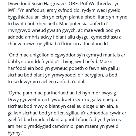
Dywedodd Susie Hargreaves OBE, Prif Weithredwr yr
IWF: “Yn anffodus, ers y cyfnod clo, rydym wedi gweld
bygythiadau ar-lein yn erbyn plant a phobl ifanc yn mynd
tu hwnt i bob rheolaeth. Mae potensial anferth i’r
rhyngrwyd wneud gwaith gwych, ac mae wedi bod yn
adnodd amhrisiadwy i blant allu dysgu, cymdeithasu a
chadw mewn cysylltiad â ffrindiau a theuluoedd.
“Ond mae unigolion diegwyddor sy’n cymryd mantais ar
bobl yn camddefnyddio’r rhyngrwyd hefyd. Mae’n
hanfodol ein bod yn gwneud popeth o fewn ein gallu i
sicrhau bod plant yn ymwybodol o’r peryglon, a bod
troseddwyr yn cael eu canfod a’u dal.
“Dyma pam mae partneriaethau fel hyn mor bwysig.
Drwy gydweithio â Llywodraeth Cymru gallwn helpu i
sicrhau bod mwy o blant yn cael eu diogelu ar-lein, a
gallwn sicrhau bod yr offer, sgiliau a’r adnoddau cywir ar
gael fel bod modd i blant a phobl ifanc fod yn hyderus
am herio ymddygiad camdriniol pan maent yn gweld
hynny.”