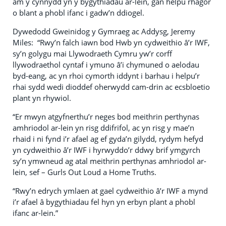
am y cynnydd yn y bygythiadau ar-lein, gan helpu rhagor
o blant a phobl ifanc i gadw’n ddiogel.
Dywedodd Gweinidog y Gymraeg ac Addysg, Jeremy
Miles: “Rwy’n falch iawn bod Hwb yn cydweithio â’r IWF,
sy’n golygu mai Llywodraeth Cymru yw’r corff
llywodraethol cyntaf i ymuno â’i chymuned o aelodau
byd-eang, ac yn rhoi cymorth iddynt i barhau i helpu’r
rhai sydd wedi dioddef oherwydd cam-drin ac ecsbloetio
plant yn rhywiol.
“Er mwyn atgyfnerthu’r neges bod meithrin perthynas
amhriodol ar-lein yn risg ddifrifol, ac yn risg y mae’n
rhaid i ni fynd i’r afael ag ef gyda’n gilydd, rydym hefyd
yn cydweithio â’r IWF i hyrwyddo’r ddwy brif ymgyrch
sy’n ymwneud ag atal meithrin perthynas amhriodol ar-
lein, sef – Gurls Out Loud a Home Truths.
“Rwy’n edrych ymlaen at gael cydweithio â’r IWF a mynd
i’r afael â bygythiadau fel hyn yn erbyn plant a phobl
ifanc ar-lein.”