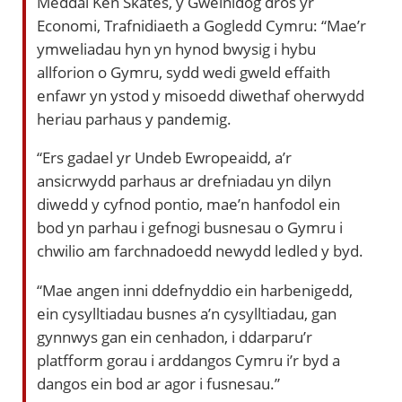
Meddai Ken Skates, y Gweinidog dros yr
Economi, Trafnidiaeth a Gogledd Cymru: “Mae’r
ymweliadau hyn yn hynod bwysig i hybu
allforion o Gymru, sydd wedi gweld effaith
enfawr yn ystod y misoedd diwethaf oherwydd
heriau parhaus y pandemig.
“Ers gadael yr Undeb Ewropeaidd, a’r
ansicrwydd parhaus ar drefniadau yn dilyn
diwedd y cyfnod pontio, mae’n hanfodol ein
bod yn parhau i gefnogi busnesau o Gymru i
chwilio am farchnadoedd newydd ledled y byd.
“Mae angen inni ddefnyddio ein harbenigedd,
ein cysylltiadau busnes a’n cysylltiadau, gan
gynnwys gan ein cenhadon, i ddarparu’r
platfform gorau i arddangos Cymru i’r byd a
dangos ein bod ar agor i fusnesau.”