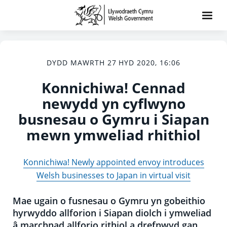
DYDD MAWRTH 27 HYD 2020, 16:06
Konnichiwa! Cennad
newydd yn cyflwyno
busnesau o Gymru i Siapan
mewn ymweliad rhithiol
Konnichiwa! Newly appointed envoy introduces
Welsh businesses to Japan in virtual visit
Mae ugain o fusnesau o Gymru yn gobeithio
hyrwyddo allforion i Siapan diolch i ymweliad
â marchnad allforio rithiol a drefnwyd gan