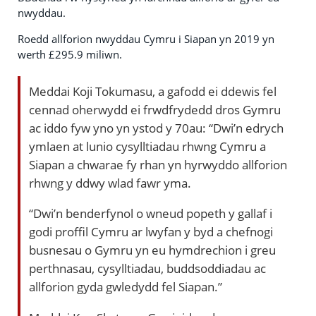
nwyddau.
Roedd allforion nwyddau Cymru i Siapan yn 2019 yn
werth £295.9 miliwn.
Meddai Koji Tokumasu, a gafodd ei ddewis fel
cennad oherwydd ei frwdfrydedd dros Gymru
ac iddo fyw yno yn ystod y 70au: “Dwi’n edrych
ymlaen at lunio cysylltiadau rhwng Cymru a
Siapan a chwarae fy rhan yn hyrwyddo allforion
rhwng y ddwy wlad fawr yma.
“Dwi’n benderfynol o wneud popeth y gallaf i
godi proffil Cymru ar lwyfan y byd a chefnogi
busnesau o Gymru yn eu hymdrechion i greu
perthnasau, cysylltiadau, buddsoddiadau ac
allforion gyda gwledydd fel Siapan.”