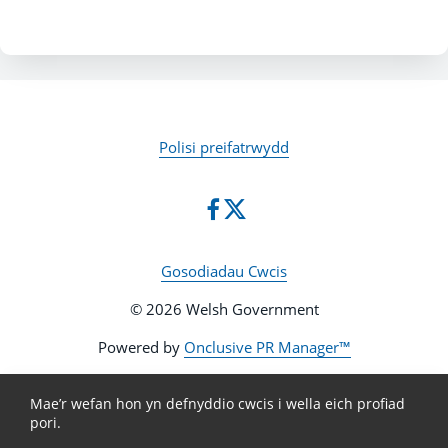
Polisi preifatrwydd
Gosodiadau Cwcis
© 2026 Welsh Government
Powered by
Onclusive PR Manager™
Mae’r wefan hon yn defnyddio cwcis i wella eich profiad
pori.