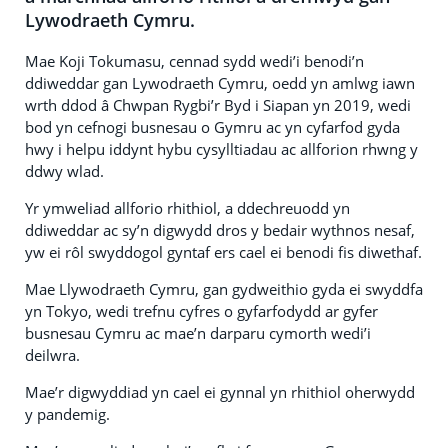
Lywodraeth Cymru.
Mae Koji Tokumasu, cennad sydd wedi’i benodi’n
ddiweddar gan Lywodraeth Cymru, oedd yn amlwg iawn
wrth ddod â Chwpan Rygbi’r Byd i Siapan yn 2019, wedi
bod yn cefnogi busnesau o Gymru ac yn cyfarfod gyda
hwy i helpu iddynt hybu cysylltiadau ac allforion rhwng y
ddwy wlad.
Yr ymweliad allforio rhithiol, a ddechreuodd yn
ddiweddar ac sy’n digwydd dros y bedair wythnos nesaf,
yw ei rôl swyddogol gyntaf ers cael ei benodi fis diwethaf.
Mae Llywodraeth Cymru, gan gydweithio gyda ei swyddfa
yn Tokyo, wedi trefnu cyfres o gyfarfodydd ar gyfer
busnesau Cymru ac mae’n darparu cymorth wedi’i
deilwra.
Mae’r digwyddiad yn cael ei gynnal yn rhithiol oherwydd
y pandemig.