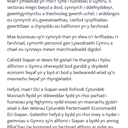
Mae’r ymweliad yn rhoi’r cyfle i fusnesau o Gymru, o
sectorau megis bwyd a diod, cynnyrch i ddefnyddwyr,
gweithgynhyrchu a thechnoleg gwerth uchel, i arddangos
eu cynnyrch a’u gwasanaethau, canfod cysylltiadau
gwerthfawr a chynyddu eu hallforion yn y farchnad.
Mae busnesau sy’n cymryd rhan yn elwa o’r briffiadau i’r
farchnad, cymorth personol gan Lywodraeth Cymru a
chael eu cynnwys mewn marchnadoedd digidol.
Cafodd Siapan ei dewis fel gwlad i’w thargedu i hybu
allforion o Gymru oherwydd bod ganddi y drydedd
economi fwyaf yn y byd a’i bod y bedwaredd wlad sy’n
masnachu fwyaf yn rhyngwladol.
Hefyd, mae’r DU a Siapan wedi llofnodi Cytundeb
Masnach Rydd yn ddiweddar fydd yn rhoi parhad i
fusnesau yng Nghymru sydd eisoes yn masnachu gyda’r
wlad o dan delerau Cytundeb Parterniaeth Economaidd
EU-Siapan. Gobeithir hefyd y bydd yn rhoi mwy o hyder i
gwmnïau o Gymru sy’n allforio i Siapan a bydd yn annog
BBaChau i’w hystyried yn farchnad allforio ar gyfer eu