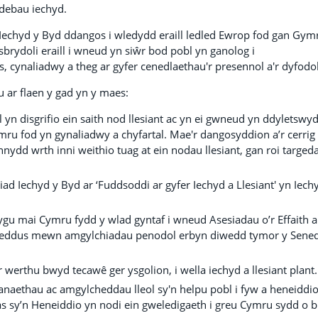
debau iechyd.
echyd y Byd ddangos i wledydd eraill ledled Ewrop fod gan Gym
brydoli eraill i wneud yn siŵr bod pobl yn ganolog i
, cynaliadwy a theg ar gyfer cenedlaethau'r presennol a'r dyfodol
u ar flaen y gad yn y maes:
yn disgrifio ein saith nod llesiant ac yn ei gwneud yn ddyletswyd
ru fod yn gynaliadwy a chyfartal. Mae'r dangosyddion a’r cerrig
nnydd wrth inni weithio tuag at ein nodau llesiant, gan roi targeda
ad Iechyd y Byd ar ‘Fuddsoddi ar gyfer Iechyd a Llesiant' yn Iech
u mai Cymru fydd y wlad gyntaf i wneud Asesiadau o’r Effaith a
cyhoeddus mewn amgylchiadau penodol erbyn diwedd tymor y Sene
erthu bwyd tecawê ger ysgolion, i wella iechyd a llesiant plant.
naethau ac amgylcheddau lleol sy'n helpu pobl i fyw a heneiddio
s sy’n Heneiddio yn nodi ein gweledigaeth i greu Cymru sydd o b