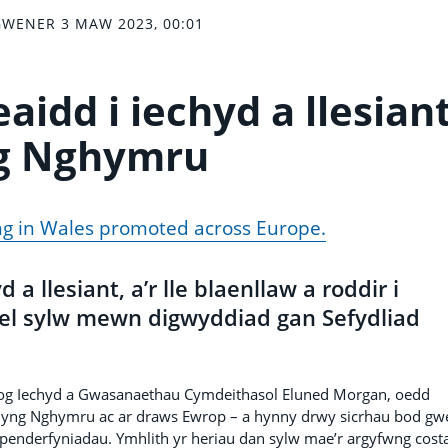
WENER 3 MAW 2023, 00:01
idd i iechyd a llesian
g Nghymru
ng in Wales promoted across Europe.
llesiant, a’r lle blaenllaw a roddir i
ael sylw mewn digwyddiad gan Sefydliad
og Iechyd a Gwasanaethau Cymdeithasol Eluned Morgan, oedd
bl yng Nghymru ac ar draws Ewrop – a hynny drwy sicrhau bod gwe
d penderfyniadau. Ymhlith yr heriau dan sylw mae’r argyfwng cost