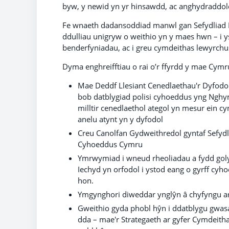
byw, y newid yn yr hinsawdd, ac anghydraddol
Fe wnaeth dadansoddiad manwl gan Sefydliad I
ddulliau unigryw o weithio yn y maes hwn – i ys
benderfyniadau, ac i greu cymdeithas lewyrchus
Dyma enghreifftiau o rai o’r ffyrdd y mae Cymr
Mae Deddf Llesiant Cenedlaethau'r Dyfodol 
bob datblygiad polisi cyhoeddus yng Nghym
milltir cenedlaethol ategol yn mesur ein cy
anelu atynt yn y dyfodol
Creu Canolfan Gydweithredol gyntaf Sefydli
Cyhoeddus Cymru
Ymrwymiad i wneud rheoliadau a fydd golyg
Iechyd yn orfodol i ystod eang o gyrff 
hon.
Ymgynghori diweddar ynglŷn â chyfyngu ar w
Gweithio gyda phobl hŷn i ddatblygu gwasa
dda – mae'r Strategaeth ar gyfer Cymdeitha