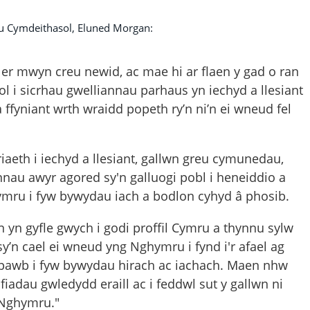
 Cymdeithasol, Eluned Morgan:
er mwyn creu newid, ac mae hi ar flaen y gad o ran
l i sicrhau gwelliannau parhaus yn iechyd a llesiant
 a ffyniant wrth wraidd popeth ry’n ni’n ei wneud fel
riaeth i iechyd a llesiant, gallwn greu cymunedau,
nnau awyr agored sy'n galluogi pobl i heneiddio a
ymru i fyw bywydau iach a bodlon cyhyd â phosib.
 yn gyfle gwych i godi proffil Cymru a thynnu sylw
sy’n cael ei wneud yng Nghymru i fynd i'r afael ag
pawb i fyw bywydau hirach ac iachach. Maen nhw
fiadau gwledydd eraill ac i feddwl sut y gallwn ni
 Nghymru."