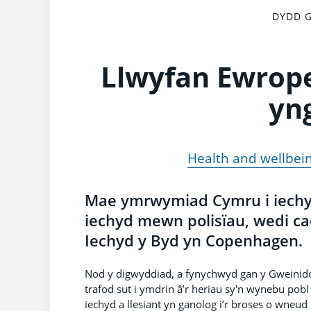
DYDD G
Llwyfan Ewropea
yn
Health and wellbei
Mae ymrwymiad Cymru i iechyd a 
iechyd mewn polisïau, wedi c
Iechyd y Byd yn Copenhagen.
Nod y digwyddiad, a fynychwyd gan y Gweinid
trafod sut i ymdrin â’r heriau sy'n wynebu po
iechyd a llesiant yn ganolog i’r broses o wneu