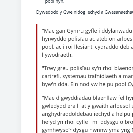
pobl hŷn.
Dywedodd y Gweinidog Iechyd a Gwasanaethau
"Mae gan Gymru gyfle i ddylanwadu 
hyrwyddo polisïau ac atebion arloeso
pobl, ac i roi llesiant, cydraddoldeb
llywodraeth.
"Trwy greu polisïau sy'n rhoi blaeno
cartrefi, systemau trafnidiaeth a ma
byw'n dda. Ein nod yw helpu pobl C
"Mae digwyddiadau blaenllaw fel hyn
gwledydd eraill at y gwaith arloesol 
anghydraddoldebau iechyd a helpu 
hefyd yn rhoi cyfle i mi ddysgu o bro
gymhwyso’r dysgu hwnnw yma yng