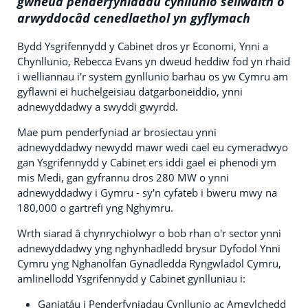
gwneud penderfyniadau cynllunio seilwaith o
arwyddocâd cenedlaethol yn gyflymach
Bydd Ysgrifennydd y Cabinet dros yr Economi, Ynni a
Chynllunio, Rebecca Evans yn dweud heddiw fod yn rhaid
i welliannau i'r system gynllunio barhau os yw Cymru am
gyflawni ei huchelgeisiau datgarboneiddio, ynni
adnewyddadwy a swyddi gwyrdd.
Mae pum penderfyniad ar brosiectau ynni
adnewyddadwy newydd mawr wedi cael eu cymeradwyo
gan Ysgrifennydd y Cabinet ers iddi gael ei phenodi ym
mis Medi, gan gyfrannu dros 280 MW o ynni
adnewyddadwy i Gymru - sy'n cyfateb i bweru mwy na
180,000 o gartrefi yng Nghymru.
Wrth siarad â chynrychiolwyr o bob rhan o'r sector ynni
adnewyddadwy yng nghynhadledd brysur Dyfodol Ynni
Cymru yng Nghanolfan Gynadledda Ryngwladol Cymru,
amlinellodd Ysgrifennydd y Cabinet gynlluniau i:
Ganiatáu i Penderfyniadau Cynllunio ac Amgylchedd