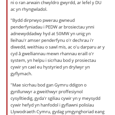
ni o ran arwain chwyldro gwyrdd, ar lefel y DU
ac yn rhyngwladol.
"Bydd dirprwyo pwerau gwneud
penderfyniadau i PEDW ar brosiectau ynni
adnewyddadwy hyd at 50MW yn unig yn
lleihau'r amser penderfynu o'r dechrau i'r
diwedd, weithiau o sawl mis, ac o'u darparu ar y
cyd â gwelliannau mewn rhannau eraill o'r
system, yn helpu i sicrhau bod y prosiectau
cywir yn cael eu hystyried yn drylwyr yn
gyflymach.
"Mae sicrhau bod gan Gymru ddigon o
gynllunwyr a gweithwyr proffesiynol
cysylltiedig, gyda'r sgiliau cywir yn y meysydd
cywir hefyd yn hanfodol i gyflawni polisïau
Llywodraeth Cymru, gydag ymgynghoriad eang