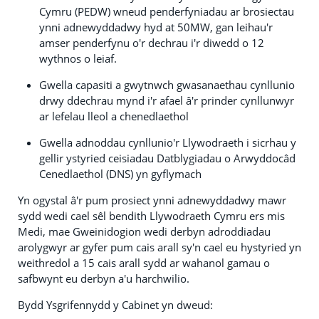
Cymru (PEDW) wneud penderfyniadau ar brosiectau
ynni adnewyddadwy hyd at 50MW, gan leihau'r
amser penderfynu o'r dechrau i'r diwedd o 12
wythnos o leiaf.
Gwella capasiti a gwytnwch gwasanaethau cynllunio
drwy ddechrau mynd i'r afael â'r prinder cynllunwyr
ar lefelau lleol a chenedlaethol
Gwella adnoddau cynllunio'r Llywodraeth i sicrhau y
gellir ystyried ceisiadau Datblygiadau o Arwyddocâd
Cenedlaethol (DNS) yn gyflymach
Yn ogystal â'r pum prosiect ynni adnewyddadwy mawr
sydd wedi cael sêl bendith Llywodraeth Cymru ers mis
Medi, mae Gweinidogion wedi derbyn adroddiadau
arolygwyr ar gyfer pum cais arall sy'n cael eu hystyried yn
weithredol a 15 cais arall sydd ar wahanol gamau o
safbwynt eu derbyn a'u harchwilio.
Bydd Ysgrifennydd y Cabinet yn dweud: