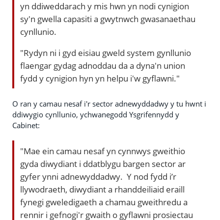
yn ddiweddarach y mis hwn yn nodi cynigion
sy'n gwella capasiti a gwytnwch gwasanaethau
cynllunio.
"Rydyn ni i gyd eisiau gweld system gynllunio
flaengar gydag adnoddau da a dyna'n union
fydd y cynigion hyn yn helpu i'w gyflawni."
O ran y camau nesaf i'r sector adnewyddadwy y tu hwnt i
ddiwygio cynllunio, ychwanegodd Ysgrifennydd y
Cabinet:
"Mae ein camau nesaf yn cynnwys gweithio
gyda diwydiant i ddatblygu bargen sector ar
gyfer ynni adnewyddadwy. Y nod fydd i’r
llywodraeth, diwydiant a rhanddeiliaid eraill
fynegi gweledigaeth a chamau gweithredu a
rennir i gefnogi'r gwaith o gyflawni prosiectau