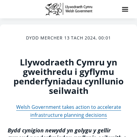
DYDD MERCHER 13 TACH 2024, 00:01
Llywodraeth Cymru yn
gweithredu i gyflymu
penderfyniadau cynllunio
seilwaith
Welsh Government takes action to accelerate
infrastructure planning decisions
Bydd cynigion newydd yn golygu y gellir