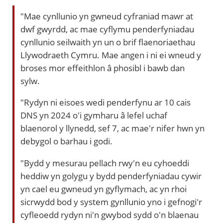
"Mae cynllunio yn gwneud cyfraniad mawr at
dwf gwyrdd, ac mae cyflymu penderfyniadau
cynllunio seilwaith yn un o brif flaenoriaethau
Llywodraeth Cymru. Mae angen i ni ei wneud y
broses mor effeithlon â phosibl i bawb dan
sylw.
"Rydyn ni eisoes wedi penderfynu ar 10 cais
DNS yn 2024 o'i gymharu â lefel uchaf
blaenorol y llynedd, sef 7, ac mae'r nifer hwn yn
debygol o barhau i godi.
"Bydd y mesurau pellach rwy'n eu cyhoeddi
heddiw yn golygu y bydd penderfyniadau cywir
yn cael eu gwneud yn gyflymach, ac yn rhoi
sicrwydd bod y system gynllunio yno i gefnogi'r
cyfleoedd rydyn ni'n gwybod sydd o'n blaenau