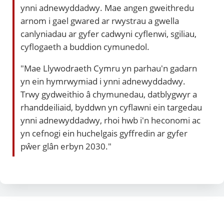
ynni adnewyddadwy. Mae angen gweithredu
arnom i gael gwared ar rwystrau a gwella
canlyniadau ar gyfer cadwyni cyflenwi, sgiliau,
cyflogaeth a buddion cymunedol.
"Mae Llywodraeth Cymru yn parhau'n gadarn
yn ein hymrwymiad i ynni adnewyddadwy.
Trwy gydweithio â chymunedau, datblygwyr a
rhanddeiliaid, byddwn yn cyflawni ein targedau
ynni adnewyddadwy, rhoi hwb i'n heconomi ac
yn cefnogi ein huchelgais gyffredin ar gyfer
pŵer glân erbyn 2030."