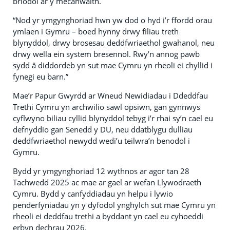
briodol ar y mecanwaith.
“Nod yr ymgynghoriad hwn yw dod o hyd i’r ffordd orau
ymlaen i Gymru – boed hynny drwy filiau treth
blynyddol, drwy brosesau deddfwriaethol gwahanol, neu
drwy wella ein system bresennol. Rwy’n annog pawb
sydd â diddordeb yn sut mae Cymru yn rheoli ei chyllid i
fynegi eu barn.”
Mae’r Papur Gwyrdd ar Wneud Newidiadau i Ddeddfau
Trethi Cymru yn archwilio sawl opsiwn, gan gynnwys
cyflwyno biliau cyllid blynyddol tebyg i’r rhai sy’n cael eu
defnyddio gan Senedd y DU, neu ddatblygu dulliau
deddfwriaethol newydd wedi’u teilwra’n benodol i
Gymru.
Bydd yr ymgynghoriad 12 wythnos ar agor tan 28
Tachwedd 2025 ac mae ar gael ar wefan Llywodraeth
Cymru. Bydd y canfyddiadau yn helpu i lywio
penderfyniadau yn y dyfodol ynghylch sut mae Cymru yn
rheoli ei deddfau trethi a byddant yn cael eu cyhoeddi
erbyn dechrau 2026.