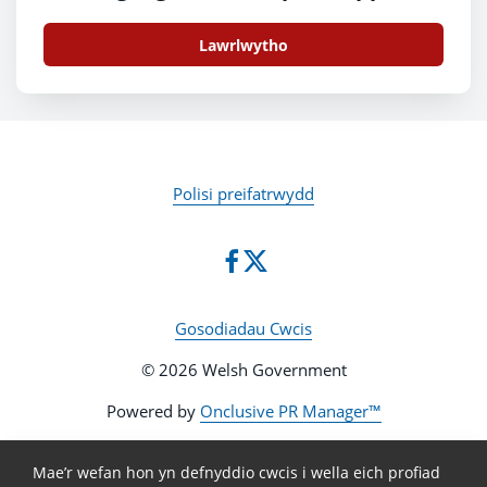
Lawrlwytho
Polisi preifatrwydd
Gosodiadau Cwcis
© 2026 Welsh Government
Powered by
Onclusive PR Manager™
Mae’r wefan hon yn defnyddio cwcis i wella eich profiad