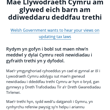
Mae Llywodraeth Cymru am
glywed eich barn am
ddiweddaru deddfau trethi
Welsh Government wants to hear your views on
updating tax laws
Rydym yn gofyn i bobl sut maen nhw’n
meddwl y dylai Cymru reoli newidiadau i
gyfraith trethi yn y dyfodol.
Mae’r ymgynghoriad cyhoeddus yn cael ei gynnal ar ôl i
Lywodraeth Cymru adolygu sut mae’n gwneud
newidiadau i ddeddfau trethi Cymru ar hyn o bryd, gan
gynnwys y Dreth Trafodiadau Tir a’r Dreth Gwarediadau
Tirlenwi.
Mae’r trethi hyn, sydd wedi’u datganoli i Gymru, yn
cynhyrchu refeniw pwysig sy’n helpu i ariannu