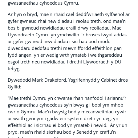
gwasanaethau cyhoeddus Cymru.
Ar hyn o bryd, mae’n rhaid cael deddfwriaeth sylfaenol ar
gyfer gwneud rhai newidiadau i reolau treth, ond mae’n
bosibl gwneud newidiadau eraill drwy reoliadau. Mae
Llywodraeth Cymru yn ymchwilio i’r broses fwyaf addas
ar gyfer gwneud newidiadau i sicrhau bod modd
diweddaru deddfau trethi mewn ffordd effeithlon pan
fydd angen, yn enwedig wrth ymateb i weithgareddau
osgoi treth neu newidiadau i drethi Llywodraeth y DU
tebyg.
Dywedodd Mark Drakeford, Ysgrifennydd y Cabinet dros
Gyllid:
“Mae trethi Cymru yn chwarae rhan hanfodol i ariannu’r
gwasanaethau cyhoeddus sy’n bwysig i bobl ym mhob
cwr o Gymru. Mae’n bwysig bod y mecanweithiau cywir
ar waith gennym i gadw ein system dreth yn deg, yn
effeithiol ac i sicrhau ei bod yn ymateb i newid. Ar yr un
pryd, mae’n rhaid sicrhau bod y Senedd yn craffu’n