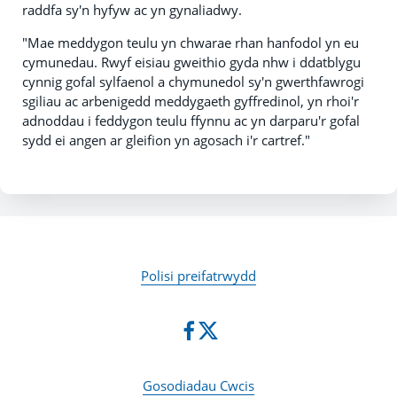
raddfa sy'n hyfyw ac yn gynaliadwy.
"Mae meddygon teulu yn chwarae rhan hanfodol yn eu
cymunedau. Rwyf eisiau gweithio gyda nhw i ddatblygu
cynnig gofal sylfaenol a chymunedol sy'n gwerthfawrogi
sgiliau ac arbenigedd meddygaeth gyffredinol, yn rhoi'r
adnoddau i feddygon teulu ffynnu ac yn darparu'r gofal
sydd ei angen ar gleifion yn agosach i'r cartref."
Polisi preifatrwydd
Gosodiadau Cwcis