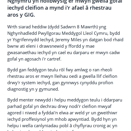
Nghymru yn hollbwysig er mwyn gwella gofal
iechyd cleifion a mynd i'r afael â rhestrau
aros y GIG.
Wrth siarad heddiw (dydd Sadwrn 8 Mawrth) yng
Nghynhadledd Pwyllgorau Meddygol Lleol Cymru, bydd
yr Ysgrifennydd Iechyd, Jeremy Miles yn datgan bod rhaid
bwrw ati eleni i drawsnewid y ffordd y mae
gwasanaethau iechyd yn cael eu darparu er mwyn cadw
gofal yn agosach i'r cartref.
Bydd gan feddygon teulu rôl fwy amlwg o ran rheoli
rhestrau aros er mwyn lleihau oedi a gwella llif cleifion
drwy'r system iechyd, gan gynnwys cynyddu profion
diagnostig yn y gymuned.
Bydd menter newydd i helpu meddygon teulu i ddarparu
parhad gofal yn dechrau drwy nodi'r cleifion mwyaf
agored i niwed a fyddai'n elwa ar weld yr un gweithiwr
iechyd proffesiynol ym mhob apwyntiad. Bydd hyn yn
helpu i wella canlyniadau pobl â chyflyrau cronig ac yn