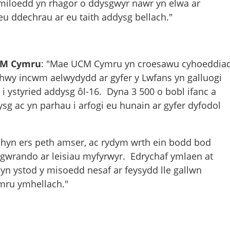
miloedd yn rhagor o ddysgwyr nawr yn elwa ar
eu ddechrau ar eu taith addysg bellach."
CM Cymru
: "Mae UCM Cymru yn croesawu cyhoeddia
hwy incwm aelwydydd ar gyfer y Lwfans yn galluogi
i ystyried addysg ôl-16. Dyna 3 500 o bobl ifanc a
sg ac yn parhau i arfogi eu hunain ar gyfer dyfodol
hyn ers peth amser, ac rydym wrth ein bodd bod
gwrando ar leisiau myfyrwyr. Edrychaf ymlaen at
yn ystod y misoedd nesaf ar feysydd lle gallwn
ymru ymhellach."