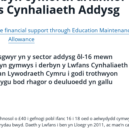
s Cynhaliaeth Addysg
e financial support through Education Maintenan
Allowance
sgwyr yn y sector addysg ôl-16 mewn
yn gymwys i derbyn y Lwfans Cynhaliaeth
gan Lywodraeth Cymru i godi trothwyon
lygu bod rhagor o deuluoedd yn gallu
hnosol o £40 i gefnogi pobl ifanc 16 i 18 oed o aelwydydd cymw
brydau bwyd. Daeth y Lwfans i ben yn Lloegr yn 2011, ac mae'n ca