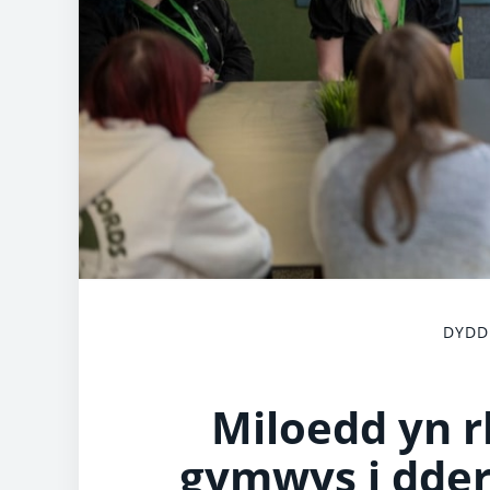
DYDD 
Miloedd yn r
gymwys i dder