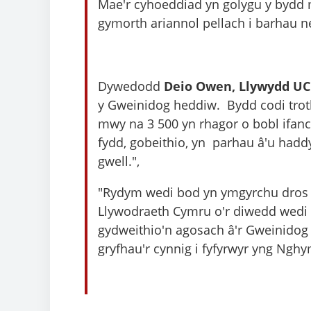
Mae'r cyhoeddiad yn golygu y bydd 
gymorth ariannol pellach i barhau n
Dywedodd
Deio Owen, Llywydd U
y Gweinidog heddiw. Bydd codi trot
mwy na 3 500 yn rhagor o bobl ifanc 
fydd, gobeithio, yn parhau â'u haddy
gwell.",
"Rydym wedi bod yn ymgyrchu dros 
Llywodraeth Cymru o'r diwedd wedi 
gydweithio'n agosach â'r Gweinidog 
gryfhau'r cynnig i fyfyrwyr yng Ngh