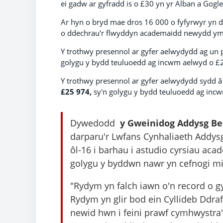
ei gadw ar gyfradd is o £30 yn yr Alban a Gogl
Ar hyn o bryd mae dros 16 000 o fyfyrwyr yn 
o ddechrau'r flwyddyn academaidd newydd ym
Y trothwy presennol ar gyfer aelwydydd ag un
golygu y bydd teuluoedd ag incwm aelwyd o £2
Y trothwy presennol ar gyfer aelwydydd sydd â
£25 974,
sy'n golygu y bydd teuluoedd ag inc
Dywedodd
y Gweinidog Addysg Bel
darparu'r Lwfans Cynhaliaeth Addys
ôl-16 i barhau i astudio cyrsiau ac
golygu y byddwn nawr yn cefnogi mi
"Rydym yn falch iawn o'n record o 
Rydym yn glir bod ein Cyllideb Ddraf
newid hwn i feini prawf cymhwystra'r