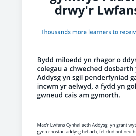
drwy'r Lwfan
Thousands more learners to receiv
Bydd miloedd yn rhagor o ddy
colegau a chweched dosbarth 
Addysg yn sgil penderfyniad 
incwm yr aelwyd, a fydd yn go
gwneud cais am gymorth.
Mae'r Lwfans Cynhaliaeth Addysg yn grant wyt
gyda chostau addysg bellach, fel cludiant neu 