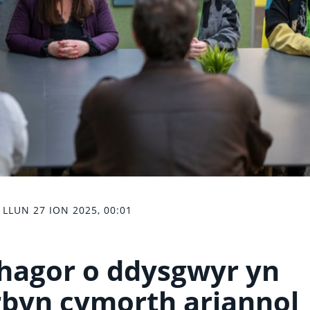
LLUN 27 ION 2025, 00:01
hagor o ddysgwyr yn
byn cymorth ariannol