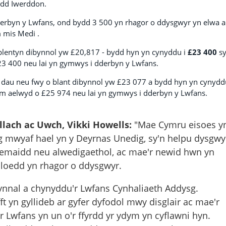
edd Iwerddon.
derbyn y Lwfans, ond bydd 3 500 yn rhagor o ddysgwyr yn elwa 
 mis Medi .
 plentyn dibynnol yw £20,817 - bydd hyn yn cynyddu i
£23 400
sy
3 400 neu lai yn gymwys i dderbyn y Lwfans.
 dau neu fwy o blant dibynnol yw £23 077 a bydd hyn yn cynydd
wm aelwyd o £25 974 neu lai yn gymwys i dderbyn y Lwfans.
lach ac Uwch, Vikki Howells:
"Mae Cymru eisoes y
g mwyaf hael yn y Deyrnas Unedig, sy'n helpu dysgwy
ademaidd neu alwedigaethol, ac mae'r newid hwn yn
loedd yn rhagor o ddysgwyr.
gynnal a chynyddu'r Lwfans Cynhaliaeth Addysg.
ft yn gyllideb ar gyfer dyfodol mwy disglair ac mae'r
 Lwfans yn un o'r ffyrdd yr ydym yn cyflawni hyn.