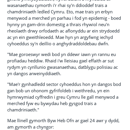
wasanaethau cymorth i'r rhai sy'n ddioddef trais a
chamdriniaeth ledled Cymru. Eto, mae trais yn erbyn
menywod a merched yn parhau i fod yn epidemig - boed
hynny yn gam-drin domestig a thrais rhywiol neu'n
rheolaeth drwy orfodaeth ac aflonyddu ar ein strydoedd
ac yn ein gweithleoedd. Mae hyn yn argyfwng iechyd
cyhoeddus sy'n deillio o anghydraddoldebau dwfn.
"Mae goroeswyr wedi bod yn ddewr iawn yn rannu eu
profiadau heddiw. Rhaid i'w lleisiau gael effaith ar sut
rydym yn cynllunio gwasanaethau, datblygu polisïau ac
yn dangos arweinyddiaeth.
"Mae'r gynhadledd sector cyhoeddus hon yn dangos bod
gan bob un ohonom gyfrifoldeb i weithredu, yn ein
hymrwymiad cyffredin i greu Cymru lle gall menywod a
merched fyw eu bywydau heb gysgod trais a
chamdriniaeth."
Mae llinell gymorth Byw Heb Ofn ar gael 24 awr y dydd,
am gymorth a chyngor: