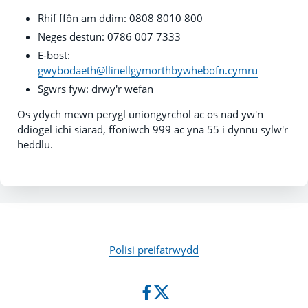
Rhif ffôn am ddim: 0808 8010 800
Neges destun: 0786 007 7333
E-bost:
gwybodaeth@llinellgymorthbywhebofn.cymru
Sgwrs fyw: drwy'r wefan
Os ydych mewn perygl uniongyrchol ac os nad yw'n
ddiogel ichi siarad, ffoniwch 999 ac yna 55 i dynnu sylw'r
heddlu.
Polisi preifatrwydd