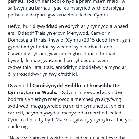
parhau i fod yn hanfodol o hyd a pham mae'n rhaid i'w
safbwyntiau barhau i gael eu hystyried wrth ddatblygu
polisïau a darparu gwasanaethau ledled Cymru.
Hefyd, bu'r digwyddiad yn edrych ar y cynnydd a wnaed
ers i Ddeddf Trais yn erbyn Menywod, Cam-drin
Domestig a Thrais Rhywiol (Cymru) 2015 ddod i rym, gan
gydnabod yr heriau sylweddol sy'n parhau i fodoli.
Clywodd y cyfranogwyr am enghreifftiau o brofiad
bywyd, lle mae gwasanaethau cyhoeddus wedi
cydweithio i atal trais, amddiffyn dioddefwyr a mynd ar
ôl y troseddwyr yn fwy effeithiol.
Dywedodd
Comisiynydd Heddlu a Throseddu De
Cymru, Emma Wools:
"Rydyn ni'n gwybod ac yn deall
bod trais yn erbyn menywod a merched yn argyfwng
sydd wedi magu gwreiddiau yn ein cymunedau, yn ein
cartrefi, ac ym mywydau menywod a merched ledled
Cymru a ledled y byd. Mae'r argyfwng yn ymylu ar fod yn
epidemig.
"Nawr yw'r amser i weithredu - nid yn unig er lles y rhai