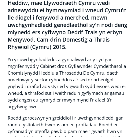
Heddiw, mae Llywodraeth Cymru wedi
adnewyddu ei hymrwymiad i wneud Cymru'n
lle diogel i fenywod a merched, mewn
uwchgynhadledd genedlaethol sy'n nodi deng
mlynedd ers cyflwyno Deddf Trais yn erbyn
Menywod, Cam-drin Domestig a Thrais
Rhywiol (Cymru) 2015.
Yn yr uwchgynhadledd, a gynhaliwyd ar y cyd gan
Ysgrifennydd y Cabinet dros Gyfiawnder Cymdeithasol a
Chomisiynydd Heddlu a Throseddu De Cymru, daeth
arweinwyr y sector cyhoeddus a'r sector arbenigol
ynghyd i drafod ac ystyried y gwaith sydd eisoes wedi ei
wneud, a thrafod sut i weithredu'n gyflymach ar gamau
sydd angen eu cymryd er mwyn mynd i'r afael â'r
argyfwng hwn.
Roedd goroeswyr yn greiddiol i'r uwchgynhadledd, gan
rannu tystiolaeth bwerus am eu profiadau. Roedd eu
cyfraniad yn atgoffa pawb o pam mae'r gwaith hwn yn