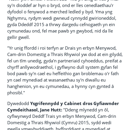
sy'n dioddef ar hyn o bryd, ond er lles cenedlaethau'r
dyfodol o fenywod a merched ledled y byd. Yma yng
Nghymru, rydym wedi gwneud cynnydd gwirioneddol,
gyda Ddeddf 2015 a thrwy dargedu cefnogaeth yn ein
cymunedau ond, fel mae pawb yn gwybod, nid da lle
gellir gwell.
"Yr unig ffordd i roi terfyn ar Drais yn erbyn Menywod,
Cam-drin Domestig a Thrais Rhywiol yw dod at ein gilydd,
fel un tîm unedig, gyda'n partneriaid cyhoeddus, preifat a
chyrff anllywodraethol, i gyflwyno dull system gyfan fel
bod pawb sy'n cael eu heffeithio gan broblemau o'r fath
yn cael mynediad at wasanaethau sy'n diwallu eu
hanghenion, yn eu cymunedau, a hynny cyn gynted â
phosibl."
Dywedodd
Ysgrifennydd y Cabinet dros Gyfiawnder
Cymdeithasol, Jane Hutt:
"Ddeng mlynedd yn ôl,
cyflwynwyd Deddf Trais yn erbyn Menywod, Cam-drin
Domestig a Thrais Rhywiol (Cymru) 2015, sydd wedi
gwella ymwybyddiaeth, hyfforddiant a mynediad at