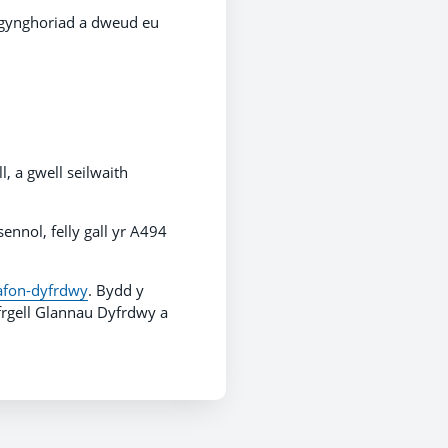
ymgynghoriad a dweud eu
, a gwell seilwaith
ennol, felly gall yr A494
afon-dyfrdwy
. Bydd y
frgell Glannau Dyfrdwy a