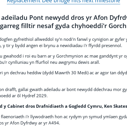
Replacement Dee bridge hits next milestone
i adeiladu Pont newydd dros yr Afon Dyfrd
garreg filltir nesaf gyda chyhoeddi'r Gorc
fen gyfreithiol allweddol sy'n nodi'n fanwl y cynigion ar gyfer
, y tir y bydd angen ei brynu a newidiadau i'r ffyrdd presennol.
u gwahodd i roi eu barn ar y Gorchmynion ac mae ganddynt yr op
u'r cynlluniau yn ffurfiol neu awgrymu dewis arall.
i yn dechrau heddiw (dydd Mawrth 30 Medi) ac ar agor tan dd
n drafft, gallai gwaith adeiladu ar bont newydd ddechrau mor g
yhoedd ar ôl Hydref 2029.
 y Cabinet dros Drafnidiaeth a Gogledd Cymru, Ken Skates
 flaenoriaeth i'r llywodraeth hon ac rydym yn symud ymlaen gyda'
s yr Afon Dyfrdwy ar yr A494.