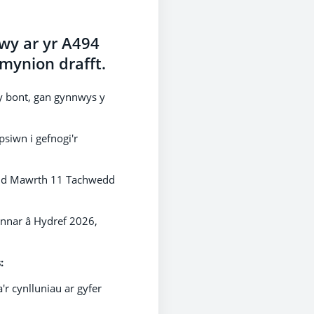
wy ar yr A494
hmynion drafft.
 y bont, gan gynnwys y
siwn i gefnogi'r
ydd Mawrth 11 Tachwedd
ynnar â Hydref 2026,
:
r cynlluniau ar gyfer