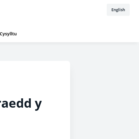
English
Cysylltu
raedd y