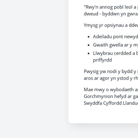
"Rwy'n annog pobl leol a
dweud - byddwn yn gwrand
Ymysg yr opsiynau a ddew
Adeiladu pont newydd
Gwaith gwella ar y m
Llwybrau cerdded a b
priffyrdd
Pwysig yw nodi y bydd y r
aros ar agor yn ystod y rh
Mae mwy o wybodaeth am 
Gorchmynion hefyd ar gae
Swyddfa Cyffordd Lland