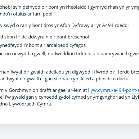
 phobl sy'n defnyddio'r bont yn rheolaidd i gymryd rhan yn yr 
o'n ofalus ar farn pobl."
iswyd o ran y bont dros yr Afon Dyfrdwy ar yr A494 roedd:
 sbon i'r de-ddwyrain o'r bont bresennol
ynedfeydd i'r bont a'r ardaloedd cyfagos
eicio newydd a gwell, nodweddion tirlunio a bioamrywiaeth gwell
han fwyaf o'r gwaith adeiladu yn digwydd i ffwrdd o'r ffordd bres
an fwyaf o'r gwaith - gan sicrhau cyn lleied â phosibl o darfu.
y Gorchmynion drafft ar gael ar-lein at
llyw.cymru/a494-pont-
l i’w gweld gan y cyhoedd gydol cyfnod yr ymgynghoriad yn Lly
udno Llywodraeth Cymru.