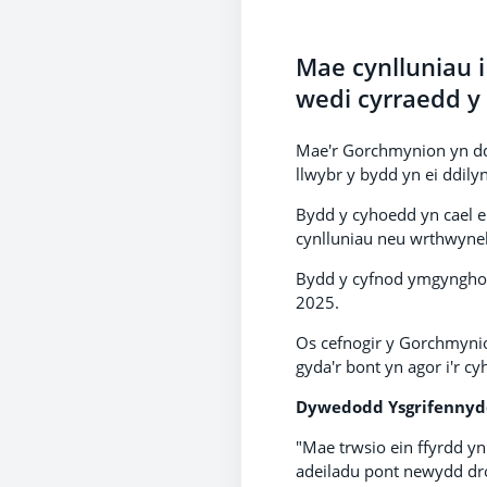
Mae cynlluniau 
wedi cyrraedd y 
Mae'r Gorchmynion yn ddog
llwybr y bydd yn ei ddilyn
Bydd y cyhoedd yn cael e
cynlluniau neu wrthwyneb
Bydd y cyfnod ymgynghor
2025.
Os cefnogir y Gorchmynio
gyda'r bont yn agor i'r c
Dywedodd Ysgrifennydd
"Mae trwsio ein ffyrdd yn
adeiladu pont newydd dro