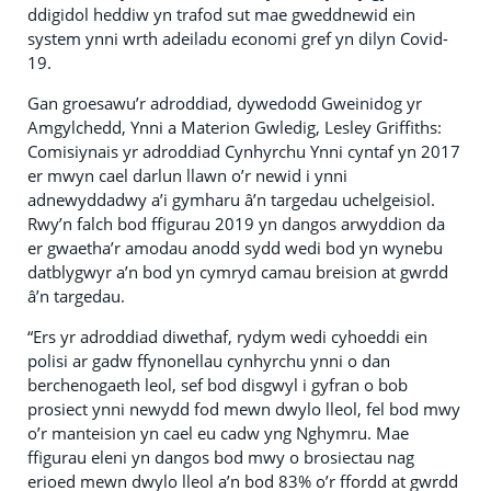
ddigidol heddiw yn trafod sut mae gweddnewid ein
system ynni wrth adeiladu economi gref yn dilyn Covid-
19.
Gan groesawu’r adroddiad, dywedodd Gweinidog yr
Amgylchedd, Ynni a Materion Gwledig, Lesley Griffiths:
Comisiynais yr adroddiad Cynhyrchu Ynni cyntaf yn 2017
er mwyn cael darlun llawn o’r newid i ynni
adnewyddadwy a’i gymharu â’n targedau uchelgeisiol.
Rwy’n falch bod ffigurau 2019 yn dangos arwyddion da
er gwaetha’r amodau anodd sydd wedi bod yn wynebu
datblygwyr a’n bod yn cymryd camau breision at gwrdd
â’n targedau.
“Ers yr adroddiad diwethaf, rydym wedi cyhoeddi ein
polisi ar gadw ffynonellau cynhyrchu ynni o dan
berchenogaeth leol, sef bod disgwyl i gyfran o bob
prosiect ynni newydd fod mewn dwylo lleol, fel bod mwy
o’r manteision yn cael eu cadw yng Nghymru. Mae
ffigurau eleni yn dangos bod mwy o brosiectau nag
erioed mewn dwylo lleol a’n bod 83% o’r ffordd at gwrdd