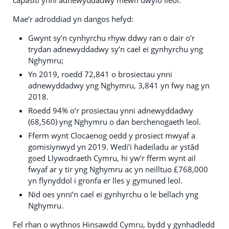
capasiti ynni adnewyddadwy mewn dwylo lleol.
Mae’r adroddiad yn dangos hefyd:
Gwynt sy’n cynhyrchu rhyw ddwy ran o dair o’r
trydan adnewyddadwy sy’n cael ei gynhyrchu yng
Nghymru;
Yn 2019, roedd 72,841 o brosiectau ynni
adnewyddadwy yng Nghymru, 3,841 yn fwy nag yn
2018.
Roedd 94% o’r prosiectau ynni adnewyddadwy
(68,560) yng Nghymru o dan berchenogaeth leol.
Fferm wynt Clocaenog oedd y prosiect mwyaf a
gomisiynwyd yn 2019. Wedi’i hadeiladu ar ystâd
goed Llywodraeth Cymru, hi yw’r fferm wynt ail
fwyaf ar y tir yng Nghymru ac yn neilltuo £768,000
yn flynyddol i gronfa er lles y gymuned leol.
Nid oes ynni’n cael ei gynhyrchu o le bellach yng
Nghymru.
Fel rhan o wythnos Hinsawdd Cymru, bydd y gynhadledd