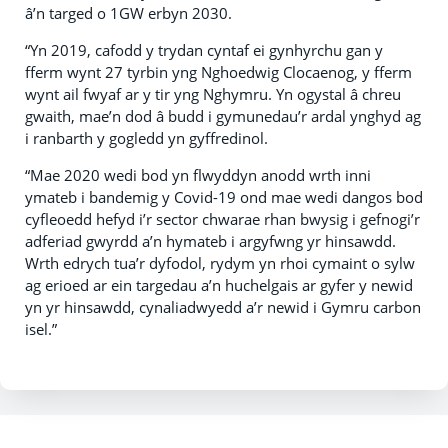
â’n targed o 1GW erbyn 2030.
“Yn 2019, cafodd y trydan cyntaf ei gynhyrchu gan y
fferm wynt 27 tyrbin yng Nghoedwig Clocaenog, y fferm
wynt ail fwyaf ar y tir yng Nghymru. Yn ogystal â chreu
gwaith, mae’n dod â budd i gymunedau’r ardal ynghyd ag
i ranbarth y gogledd yn gyffredinol.
“Mae 2020 wedi bod yn flwyddyn anodd wrth inni
ymateb i bandemig y Covid-19 ond mae wedi dangos bod
cyfleoedd hefyd i’r sector chwarae rhan bwysig i gefnogi’r
adferiad gwyrdd a’n hymateb i argyfwng yr hinsawdd.
Wrth edrych tua’r dyfodol, rydym yn rhoi cymaint o sylw
ag erioed ar ein targedau a’n huchelgais ar gyfer y newid
yn yr hinsawdd, cynaliadwyedd a’r newid i Gymru carbon
isel.”