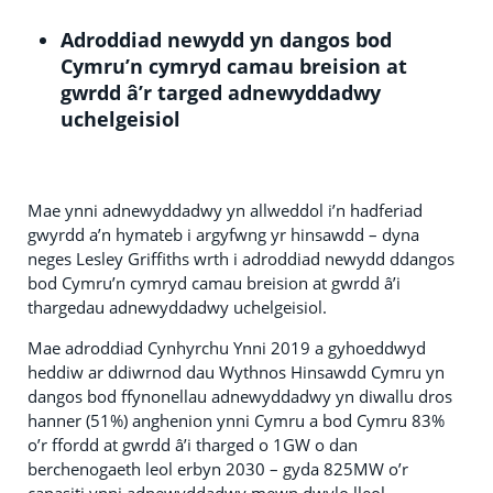
Adroddiad newydd yn dangos bod
Cymru’n cymryd camau breision at
gwrdd â’r targed adnewyddadwy
uchelgeisiol
Mae ynni adnewyddadwy yn allweddol i’n hadferiad
gwyrdd a’n hymateb i argyfwng yr hinsawdd – dyna
neges Lesley Griffiths wrth i adroddiad newydd ddangos
bod Cymru’n cymryd camau breision at gwrdd â’i
thargedau adnewyddadwy uchelgeisiol.
Mae adroddiad Cynhyrchu Ynni 2019 a gyhoeddwyd
heddiw ar ddiwrnod dau Wythnos Hinsawdd Cymru yn
dangos bod ffynonellau adnewyddadwy yn diwallu dros
hanner (51%) anghenion ynni Cymru a bod Cymru 83%
o’r ffordd at gwrdd â’i tharged o 1GW o dan
berchenogaeth leol erbyn 2030 – gyda 825MW o’r