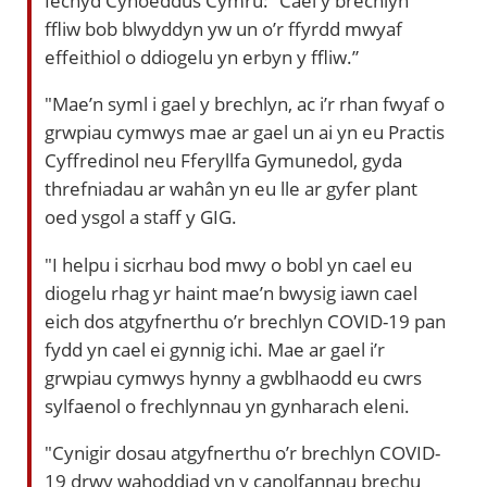
ffliw bob blwyddyn yw un o’r ffyrdd mwyaf
effeithiol o ddiogelu yn erbyn y ffliw.”
"Mae’n syml i gael y brechlyn, ac i’r rhan fwyaf o
grwpiau cymwys mae ar gael un ai yn eu Practis
Cyffredinol neu Fferyllfa Gymunedol, gyda
threfniadau ar wahân yn eu lle ar gyfer plant
oed ysgol a staff y GIG.
"I helpu i sicrhau bod mwy o bobl yn cael eu
diogelu rhag yr haint mae’n bwysig iawn cael
eich dos atgyfnerthu o’r brechlyn COVID-19 pan
fydd yn cael ei gynnig ichi. Mae ar gael i’r
grwpiau cymwys hynny a gwblhaodd eu cwrs
sylfaenol o frechlynnau yn gynharach eleni.
"Cynigir dosau atgyfnerthu o’r brechlyn COVID-
19 drwy wahoddiad yn y canolfannau brechu