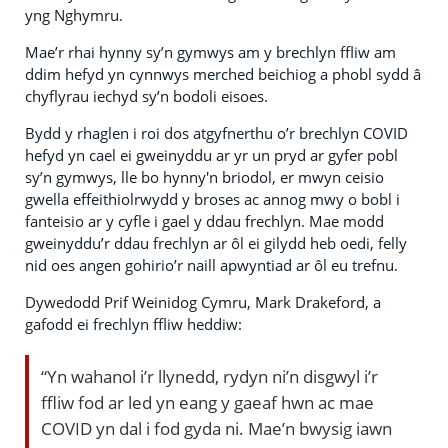
yng Nghymru.
Mae’r rhai hynny sy’n gymwys am y brechlyn ffliw am
ddim hefyd yn cynnwys merched beichiog a phobl sydd â
chyflyrau iechyd sy’n bodoli eisoes.
Bydd y rhaglen i roi dos atgyfnerthu o’r brechlyn COVID
hefyd yn cael ei gweinyddu ar yr un pryd ar gyfer pobl
sy’n gymwys, lle bo hynny'n briodol, er mwyn ceisio
gwella effeithiolrwydd y broses ac annog mwy o bobl i
fanteisio ar y cyfle i gael y ddau frechlyn. Mae modd
gweinyddu’r ddau frechlyn ar ôl ei gilydd heb oedi, felly
nid oes angen gohirio’r naill apwyntiad ar ôl eu trefnu.
Dywedodd Prif Weinidog Cymru, Mark Drakeford, a
gafodd ei frechlyn ffliw heddiw:
“Yn wahanol i’r llynedd, rydyn ni’n disgwyl i’r
ffliw fod ar led yn eang y gaeaf hwn ac mae
COVID yn dal i fod gyda ni. Mae’n bwysig iawn