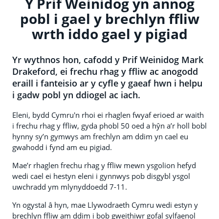
Y Prif Weinidog yn annog
pobl i gael y brechlyn ffliw
wrth iddo gael y pigiad
Yr wythnos hon, cafodd y Prif Weinidog Mark
Drakeford, ei frechu rhag y ffliw ac anogodd
eraill i fanteisio ar y cyfle y gaeaf hwn i helpu
i gadw pobl yn ddiogel ac iach.
Eleni, bydd Cymru'n rhoi ei rhaglen fwyaf erioed ar waith
i frechu rhag y ffliw, gyda phobl 50 oed a hŷn a’r holl bobl
hynny sy’n gymwys am frechlyn am ddim yn cael eu
gwahodd i fynd am eu pigiad.
Mae’r rhaglen frechu rhag y ffliw mewn ysgolion hefyd
wedi cael ei hestyn eleni i gynnwys pob disgybl ysgol
uwchradd ym mlynyddoedd 7-11.
Yn ogystal â hyn, mae Llywodraeth Cymru wedi estyn y
brechlyn ffliw am ddim i bob gweithiwr gofal sylfaenol