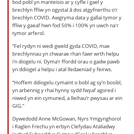
bod pobl yn manteisio ar y cyfle i gael y
brechlyn ffliw yn ogystal â dos atgyfnerthu o’r
brechlyn COVID. Awgryma data y gallai tymor y
ffliw y gaeaf hwn fod 50% i 100% yn uwch na'r
tymor arferol.
“Fel rydyn ni wedi gweld gyda COVID, mae
brechlynnau yn chwarae rhan fawr wrth helpu
i’n diogelu ni. Dyma’r ffordd orau o gadw pawb
yn ddiogel a helpu i atal lledaeniad y feirws.
“Hoffem ddiogelu cymaint o bobl ag sy’n bosibl,
yn arbennig y rhai hynny sydd fwyaf agored i
niwed yn ein cymuned, a lleihau’r pwysau ar ein
GIG.”
Dywedodd Anne McGowan, Nyrs Ymgynghorol
i Raglen Frechu yn erbyn Clefydau Ataliadwy
Iechyd Cyhoeddus Cymru: “Cael y brechlyn