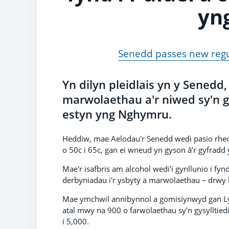
yn
Senedd passes new regul
Yn dilyn pleidlais yn y Senedd, 
marwolaethau a'r niwed sy'n gy
estyn yng Nghymru.
Heddiw, mae Aelodau'r Senedd wedi pasio rheolia
o 50c i 65c, gan ei wneud yn gyson â’r gyfradd 
Mae'r isafbris am alcohol wedi'i gynllunio i fyn
derbyniadau i'r ysbyty a marwolaethau – drwy l
Mae ymchwil annibynnol a gomisiynwyd gan Lyw
atal mwy na 900 o farwolaethau sy'n gysylltiedi
i 5,000.