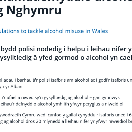
g Nghymru
ations to tackle alcohol misuse in Wales
bydd polisi nodedig i helpu i leihau nifer y
sylltiedig â yfed gormod o alcohol yn cael
dau i barhau â'r polisi isafbris am alcohol ac i godi'r isafbris u
yn yr Alban.
d i'r afael â niwed sy'n gysylltiedig ag alcohol – gan gynnwys
eihau'r defnydd o alcohol ymhlith yfwyr peryglus a niweidiol.
odraeth Cymru wedi canfod y gallai cynyddu'r isafbris uned i 
g ag alcohol dros 20 mlynedd a lleihau nifer yr yfwyr niweidiol b