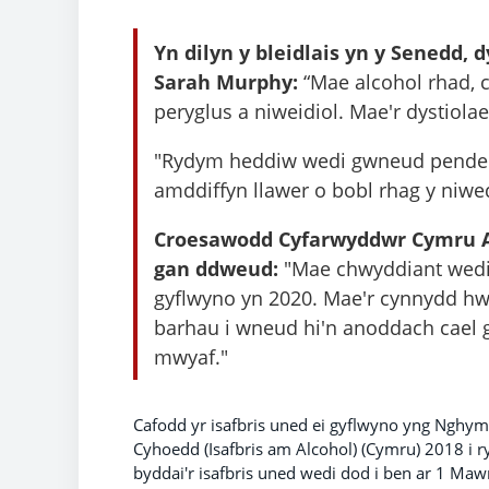
Yn dilyn y bleidlais yn y Senedd,
Sarah Murphy:
“Mae alcohol rhad, c
peryglus a niweidiol. Mae'r dystiolae
"Rydym heddiw wedi gwneud penderf
amddiffyn llawer o bobl rhag y niwe
Croesawodd Cyfarwyddwr Cymru Alc
gan ddweud:
"Mae chwyddiant wedi e
gyflwyno yn 2020. Mae'r cynnydd hwn 
barhau i wneud hi'n anoddach cael ga
mwyaf."
Cafodd yr isafbris uned ei gyflwyno yng Nghy
Cyhoedd (Isafbris am Alcohol) (Cymru) 2018 i
byddai'r isafbris uned wedi dod i ben ar 1 Mawrt