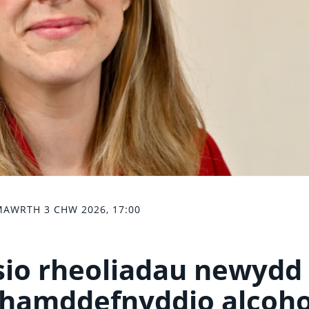
AWRTH 3 CHW 2026, 17:00
sio rheoliadau newydd 
â chamddefnyddio alcoho