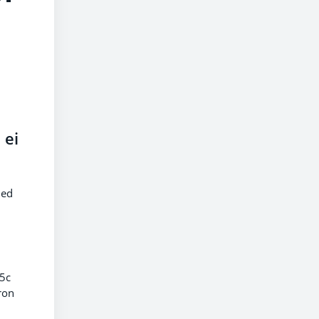
 ei
ned
65c
ron