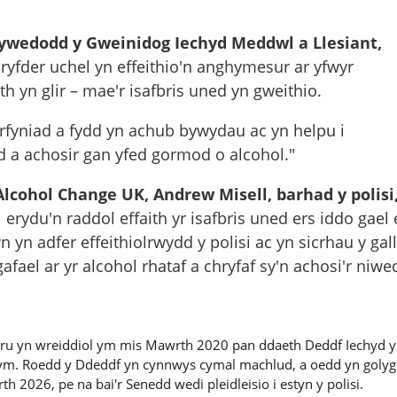
 dywedodd y Gweinidog Iechyd Meddwl a Llesiant,
ryfder uchel yn effeithio'n anghymesur ar yfwyr
th yn glir – mae'r isafbris uned yn gweithio.
yniad a fydd yn achub bywydau ac yn helpu i
d a achosir gan yfed gormod o alcohol."
ohol Change UK, Andrew Misell, barhad y polisi
rydu'n raddol effaith yr isafbris uned ers iddo gael 
yn adfer effeithiolrwydd y polisi ac yn sicrhau y gall
fael ar yr alcohol rhataf a chryfaf sy'n achosi'r niwe
mru yn wreiddiol ym mis Mawrth 2020 pan ddaeth Deddf Iechyd y
 rym. Roedd y Ddeddf yn cynnwys cymal machlud, a oedd yn golyg
h 2026, pe na bai'r Senedd wedi pleidleisio i estyn y polisi.