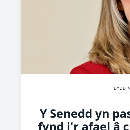
DYDD M
Y Senedd yn pa
fynd i'r afael 