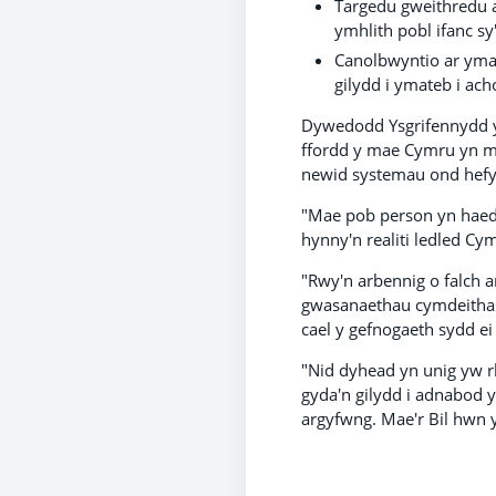
Targedu gweithredu a
ymhlith pobl ifanc sy
Canolbwyntio ar yma
gilydd i ymateb i ac
Dywedodd Ysgrifennydd y 
ffordd y mae Cymru yn myn
newid systemau ond hef
"Mae pob person yn haedd
hynny'n realiti ledled Cy
"Rwy'n arbennig o falch a
gwasanaethau cymdeithasol
cael y gefnogaeth sydd e
"Nid dyhead yn unig yw r
gyda'n gilydd i adnabod 
argyfwng. Mae'r Bil hwn y