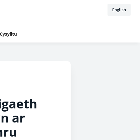
English
Cysylltu
igaeth
yn ar
mru