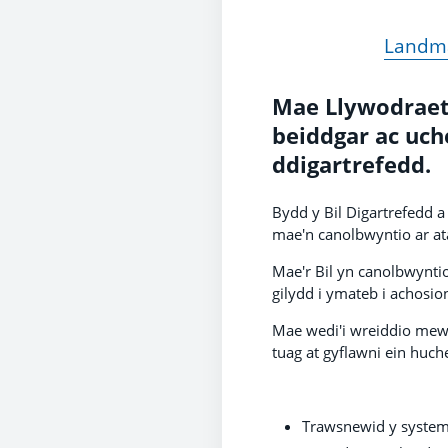
Landmar
Mae Llywodraeth
beiddgar ac uch
ddigartrefedd.
Bydd y Bil Digartrefedd a
mae'n canolbwyntio ar ata
Mae'r Bil yn canolbwynti
gilydd i ymateb i achosio
Mae wedi'i wreiddio mewn
tuag at gyflawni ein huch
Trawsnewid y system