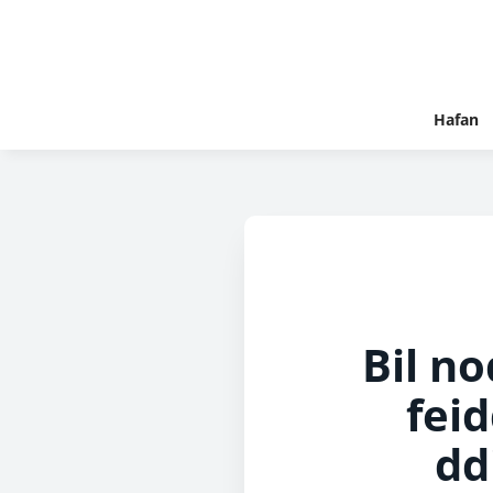
Hafan
Bil n
feid
dd