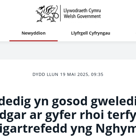
Newyddion
Llyfrgell Cyfryngau
DYDD LLUN 19 MAI 2025, 09:35
odedig yn gosod gweled
dgar ar gyfer rhoi terf
igartrefedd yng Nghy