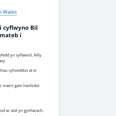
in Wales
 cyflwyno Bil
ymateb i
edd yn sylfaenol, felly
hwy.
thau cyhoeddus at ei
 ac mae'n gam hanfodol
od ac atal yn gynharach.