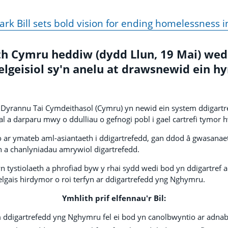
k Bill sets bold vision for ending homelessness 
 Cymru heddiw (dydd Llun, 19 Mai) wedi
elgeisiol sy'n anelu at drawsnewid ein h
 Dyrannu Tai Cymdeithasol (Cymru) yn newid ein system ddigartref
l a darparu mwy o ddulliau o gefnogi pobl i gael cartrefi tymor 
o ar ymateb aml-asiantaeth i ddigartrefedd, gan ddod â gwasanae
n a chanlyniadau amrywiol digartrefedd.
 tystiolaeth a phrofiad byw y rhai sydd wedi bod yn ddigartref
elgais hirdymor o roi terfyn ar ddigartrefedd yng Nghymru.
Ymhlith prif elfennau'r Bil:
 ddigartrefedd yng Nghymru fel ei bod yn canolbwyntio ar adnab