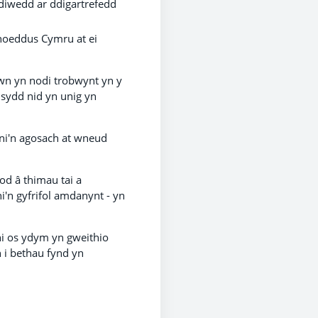
 diwedd ar ddigartrefedd
hoeddus Cymru at ei
wn yn nodi trobwynt yn y
 sydd nid yn unig yn
 ni'n agosach at wneud
od â thimau tai a
i'n gyfrifol amdanynt - yn
ni os ydym yn gweithio
 i bethau fynd yn