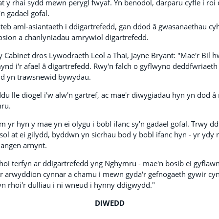
t y rhai sydd mewn perygl fwyaf. Yn benodol, darparu cyfle i roi
'n gadael gofal.
teb aml-asiantaeth i ddigartrefedd, gan ddod â gwasanaethau cy
hosion a chanlyniadau amrywiol digartrefedd.
Cabinet dros Lywodraeth Leol a Thai, Jayne Bryant: "Mae'r Bil h
d i'r afael â digartrefedd. Rwy'n falch o gyflwyno deddfwriaeth
yd yn trawsnewid bywydau.
u lle diogel i'w alw'n gartref, ac mae'r diwygiadau hyn yn dod â
mru.
m yr hyn y mae yn ei olygu i bobl ifanc sy'n gadael gofal. Trwy dd
 at ei gilydd, byddwn yn sicrhau bod y bobl ifanc hyn - yr ydy n
i angen arnynt.
hoi terfyn ar ddigartrefedd yng Nghymru - mae'n bosib ei gyflaw
yr arwyddion cynnar a chamu i mewn gyda'r gefnogaeth gywir cyn
n rhoi'r dulliau i ni wneud i hynny ddigwydd."
DIWEDD