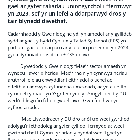
gael ar gyfer taliadau uniongyrchol i ffermwyr
yn 2023, sef yr un lefel a ddarparwyd dros y
tair blynedd diwethaf.
Cadarnhaodd y Gweinidog hefyd, yn amodol ar y gyllideb
sydd ar gael, y bydd Cynllun y Taliad Sylfaenol (BPS) yn
parhau i gael ei ddarparu ar y lefelau presennol yn 2024,
gyda dyraniad dros dro o £238 miliwn.
Dywedodd y Gweinidog: “Mae’r sector amaeth yn
wynebu llawer o heriau. Mae’r rhain yn cynnwys heriau
aruthrol lefelau chwyddiant eithriadol o uchel ac
effeithiau andwyol cytundebau masnach, ac yn eu plith
cytundeb y mae cyn-Ysgrifennydd yr Amgylchedd y DU
wedi’i ddisgrifio fel un gwael iawn. Gwn fod hwn yn
gyfnod anodd.
“Mae Llywodraeth y DU dro ar ôl tro wedi gwrthod
adolygu’r fethodoleg ar gyfer cyllido ffermydd ac wedi
gwrthod rhoi i Gymru yr arian y byddai wedi’i gael yn
llawn, pe baem wedi aros yn yr Undeb Ewropeaidd.