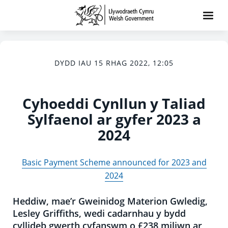
DYDD IAU 15 RHAG 2022, 12:05
Cyhoeddi Cynllun y Taliad
Sylfaenol ar gyfer 2023 a
2024
Basic Payment Scheme announced for 2023 and
2024
Heddiw, mae’r Gweinidog Materion Gwledig,
Lesley Griffiths, wedi cadarnhau y bydd
cyllideb gwerth cyfanswm o £238 miliwn ar