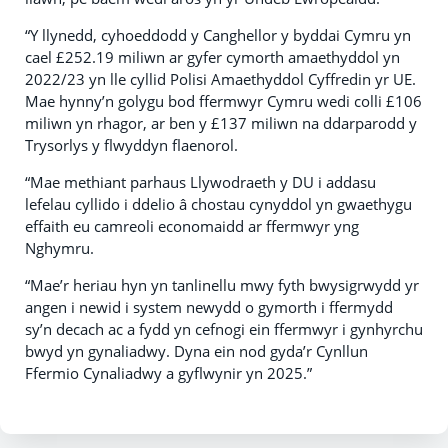
“Y llynedd, cyhoeddodd y Canghellor y byddai Cymru yn
cael £252.19 miliwn ar gyfer cymorth amaethyddol yn
2022/23 yn lle cyllid Polisi Amaethyddol Cyffredin yr UE.
Mae hynny’n golygu bod ffermwyr Cymru wedi colli £106
miliwn yn rhagor, ar ben y £137 miliwn na ddarparodd y
Trysorlys y flwyddyn flaenorol.
“Mae methiant parhaus Llywodraeth y DU i addasu
lefelau cyllido i ddelio â chostau cynyddol yn gwaethygu
effaith eu camreoli economaidd ar ffermwyr yng
Nghymru.
“Mae’r heriau hyn yn tanlinellu mwy fyth bwysigrwydd yr
angen i newid i system newydd o gymorth i ffermydd
sy’n decach ac a fydd yn cefnogi ein ffermwyr i gynhyrchu
bwyd yn gynaliadwy. Dyna ein nod gyda’r Cynllun
Ffermio Cynaliadwy a gyflwynir yn 2025.”