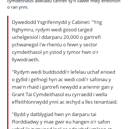
cymdeithasol adeiladu cartrefi sy'n llawer mwy effeithlon
o ran ynni.
Dywedodd Ysgrifennydd y Cabinet: "Yng
Nghymru, rydym wedi gosod targed
uchelgeisiol i ddarparu 20,000 o gartrefi
ychwanegol i'w rhentu o fewn y sector
cymdeithasol yn ystod y tymor hwn o'r
llywodraeth.
"Rydym wedi buddsoddi'r lefelau uchaf erioed
o gyllid i gefnogi hyn ac wedi codi'r safonau y
mae'n rhaid i gartrefi newydd a ariennir gan y
Grant Tai Cymdeithasol eu cyrraedd i wella
effeithlonrwydd ynni ac iechyd a lles tenantiaid.
"Bydd y datblygiad hwn yn darparu tai
fforddiadwy y mae gwir eu hangen o'r safon