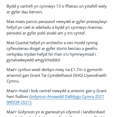
Bydd y cartrefi yn cynnwys 13 o fflatiau un ystafell wely
ar gyfer dau berson.
Mae maes parcio pwrpasol newydd ar gyfer preswylwyr
hefyd yn cael ei adeiladu a bydd yn cynnwys mannau
penodol ar gyfer pobl anabl am y tro cyntaf.
Mae Coastal hefyd yn archwilio a oes modd cynnig
cyfleusterau diogel ar gyfer storio beiciau a gwefru
cerbydau trydan hefyd fel rhan o'u hymrwymiad i
gynaliadwyedd amgylcheddol
Mae'r cynllun wedi derbyn mwy na £1.7m o gymorth
ariannol gan Grant Tai Cymdeithasol (SHG) Llywodraeth
Cymru.
Mae'n rhaid i bob cartref newydd a ariennir gan y Grant
hwn fodloni
Gofynion Ansawdd Datblygu Cymru 2021
(WDQR 2021).
Mae'r Gofynion yn ei gwneud yn ofynnol i landlordiaid