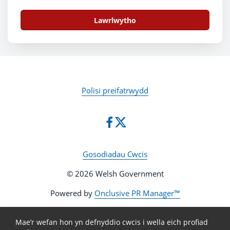
Lawrlwytho
Polisi preifatrwydd
Gosodiadau Cwcis
© 2026 Welsh Government
Powered by
Onclusive PR Manager™
Mae’r wefan hon yn defnyddio cwcis i wella eich profiad