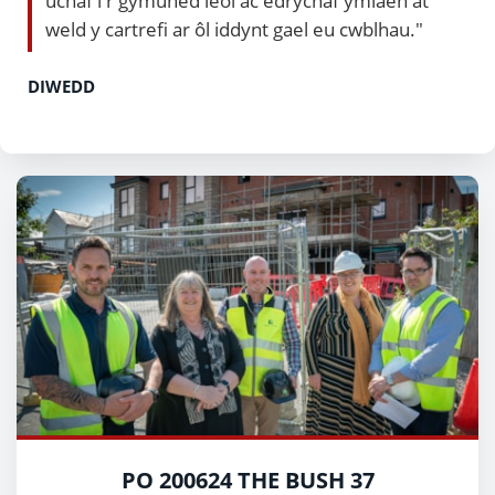
uchaf i'r gymuned leol ac edrychaf ymlaen at
weld y cartrefi ar ôl iddynt gael eu cwblhau."
DIWEDD
PO 200624 THE BUSH 37