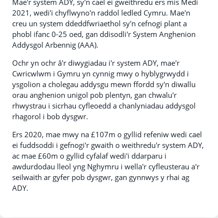
Mae'r system ADY, sy'n cael ei gweithredu ers mis Medi
2021, wedi'i chyflwyno'n raddol ledled Cymru. Mae'n
creu un system ddeddfwriaethol sy'n cefnogi plant a
phobl ifanc 0-25 oed, gan ddisodli'r System Anghenion
Addysgol Arbennig (AAA).
Ochr yn ochr â'r diwygiadau i'r system ADY, mae'r
Cwricwlwm i Gymru yn cynnig mwy o hyblygrwydd i
ysgolion a cholegau addysgu mewn ffordd sy'n diwallu
orau anghenion unigol pob plentyn, gan chwalu'r
rhwystrau i sicrhau cyfleoedd a chanlyniadau addysgol
rhagorol i bob dysgwr.
Ers 2020, mae mwy na £107m o gyllid refeniw wedi cael
ei fuddsoddi i gefnogi'r gwaith o weithredu'r system ADY,
ac mae £60m o gyllid cyfalaf wedi'i ddarparu i
awdurdodau lleol yng Nghymru i wella'r cyfleusterau a'r
seilwaith ar gyfer pob dysgwr, gan gynnwys y rhai ag
ADY.