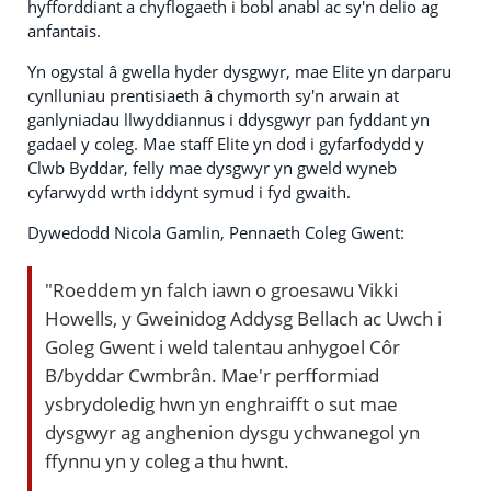
hyfforddiant a chyflogaeth i bobl anabl ac sy'n delio ag
anfantais.
Yn ogystal â gwella hyder dysgwyr, mae Elite yn darparu
cynlluniau prentisiaeth â chymorth sy'n arwain at
ganlyniadau llwyddiannus i ddysgwyr pan fyddant yn
gadael y coleg. Mae staff Elite yn dod i gyfarfodydd y
Clwb Byddar, felly mae dysgwyr yn gweld wyneb
cyfarwydd wrth iddynt symud i fyd gwaith.
Dywedodd Nicola Gamlin, Pennaeth Coleg Gwent:
"Roeddem yn falch iawn o groesawu Vikki
Howells, y Gweinidog Addysg Bellach ac Uwch i
Goleg Gwent i weld talentau anhygoel Côr
B/byddar Cwmbrân. Mae'r perfformiad
ysbrydoledig hwn yn enghraifft o sut mae
dysgwyr ag anghenion dysgu ychwanegol yn
ffynnu yn y coleg a thu hwnt.