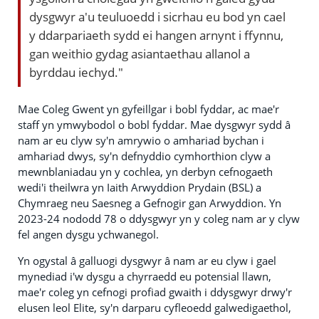
dysgwyr a'u teuluoedd i sicrhau eu bod yn cael
y ddarpariaeth sydd ei hangen arnynt i ffynnu,
gan weithio gydag asiantaethau allanol a
byrddau iechyd."
Mae Coleg Gwent yn gyfeillgar i bobl fyddar, ac mae'r
staff yn ymwybodol o bobl fyddar. Mae dysgwyr sydd â
nam ar eu clyw sy'n amrywio o amhariad bychan i
amhariad dwys, sy'n defnyddio cymhorthion clyw a
mewnblaniadau yn y cochlea, yn derbyn cefnogaeth
wedi'i theilwra yn Iaith Arwyddion Prydain (BSL) a
Chymraeg neu Saesneg a Gefnogir gan Arwyddion. Yn
2023-24 nododd 78 o ddysgwyr yn y coleg nam ar y clyw
fel angen dysgu ychwanegol.
Yn ogystal â galluogi dysgwyr â nam ar eu clyw i gael
mynediad i'w dysgu a chyrraedd eu potensial llawn,
mae'r coleg yn cefnogi profiad gwaith i ddysgwyr drwy'r
elusen leol Elite, sy'n darparu cyfleoedd galwedigaethol,