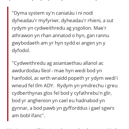
"Dyma system sy'n caniatáu i ni nodi
dyheadau'r myfyriwr, dyheadau'r rhieni, a sut
rydym yn cydweithredu ag ysgolion. Mae'r
athrawon yn rhan annatod o hyn, gan rannu
gwybodaeth am yr hyn sydd ei angen yn y
dyfodol.
"Cydweithredu ag asiantaethau allanol ac
awdurdodau lleol - mae hyn wedi bod yn
hanfodol, ac wrth wraidd popeth yr ydym wedi'i
wneud fel tîm ADY. Rydym yn ymdrechu i greu
cydberthynas glos fel bod y cyfathrebu'n glir,
bod yr anghenion yn cael eu hadnabod yn
gynnar, a bod pawb yn gyfforddus i gael sgwrs
am bobl ifanc".