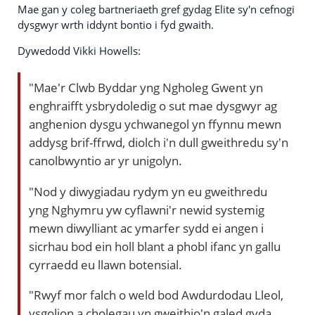
Mae gan y coleg bartneriaeth gref gydag Elite sy'n cefnogi
dysgwyr wrth iddynt bontio i fyd gwaith.
Dywedodd Vikki Howells:
"Mae'r Clwb Byddar yng Ngholeg Gwent yn
enghraifft ysbrydoledig o sut mae dysgwyr ag
anghenion dysgu ychwanegol yn ffynnu mewn
addysg brif-ffrwd, diolch i'n dull gweithredu sy'n
canolbwyntio ar yr unigolyn.
"Nod y diwygiadau rydym yn eu gweithredu
yng Nghymru yw cyflawni'r newid systemig
mewn diwylliant ac ymarfer sydd ei angen i
sicrhau bod ein holl blant a phobl ifanc yn gallu
cyrraedd eu llawn botensial.
"Rwyf mor falch o weld bod Awdurdodau Lleol,
ysgolion a cholegau yn gweithio'n galed gyda