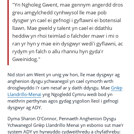
"Yn Ngholeg Gwent, mae gennym angerdd dros
greu amgylchedd cynhwysol lle mae pob
dysgwr yn cael ei gefnogi i gyflawni ei botensial
llawn. Mae gweld y talent yn cael ei ddathlu
heddiw yn rhoi teimlad o falchder mawr i mi o
ran yr hyn y mae ein dysgwyr wedi'i gyflawni, ac
rydym yn falch o allu rhannu hyn gyda'r
Gweinidog."
Nid stori am Went yn unig yw hon, lle mae dysgwyr ag
anghenion dysgu ychwanegol yn cael cymorth wrth
drosglwyddo i'r cam nesaf ar y daith ddysgu. Mae
Grŵp
Llandrillo-Menai
yng Ngogledd Cymru wedi bod yn
meithrin perthynas agos gydag ysgolion lleol i gefnogi
dysgwyr ag ADY.
Dyma Sharon O'Connor, Pennaeth Anghenion Dysgu
Ychwanegol Grŵp Llandrillo Menai yn esbonio sut mae'r
system ADY yn hyrwyddo cydweithredu a chyfathrebu: