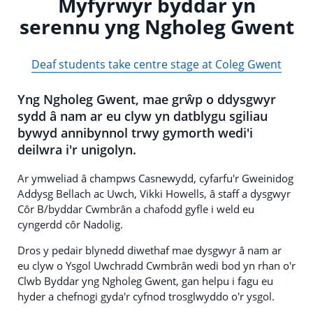
Myfyrwyr byddar yn
serennu yng Ngholeg Gwent
Deaf students take centre stage at Coleg Gwent
Yng Ngholeg Gwent, mae grŵp o ddysgwyr
sydd â nam ar eu clyw yn datblygu sgiliau
bywyd annibynnol trwy gymorth wedi'i
deilwra i'r unigolyn.
Ar ymweliad â champws Casnewydd, cyfarfu'r Gweinidog
Addysg Bellach ac Uwch, Vikki Howells, â staff a dysgwyr
Côr B/byddar Cwmbrân a chafodd gyfle i weld eu
cyngerdd côr Nadolig.
Dros y pedair blynedd diwethaf mae dysgwyr â nam ar
eu clyw o Ysgol Uwchradd Cwmbrân wedi bod yn rhan o'r
Clwb Byddar yng Ngholeg Gwent, gan helpu i fagu eu
hyder a chefnogi gyda'r cyfnod trosglwyddo o'r ysgol.