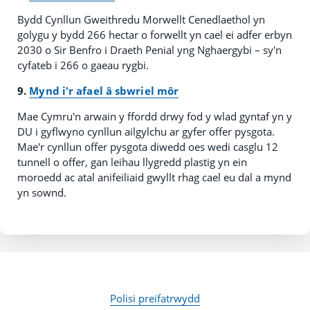
Bydd Cynllun Gweithredu Morwellt Cenedlaethol yn
golygu y bydd 266 hectar o forwellt yn cael ei adfer erbyn
2030 o Sir Benfro i Draeth Penial yng Nghaergybi – sy'n
cyfateb i 266 o gaeau rygbi.
9.
Mynd i'r afael â sbwriel môr
Mae Cymru'n arwain y ffordd drwy fod y wlad gyntaf yn y
DU i gyflwyno cynllun ailgylchu ar gyfer offer pysgota.
Mae'r cynllun offer pysgota diwedd oes wedi casglu 12
tunnell o offer, gan leihau llygredd plastig yn ein
moroedd ac atal anifeiliaid gwyllt rhag cael eu dal a mynd
yn sownd.
Polisi preifatrwydd