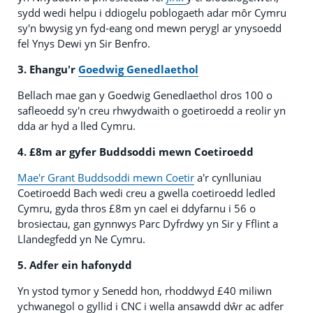
sydd wedi helpu i ddiogelu poblogaeth adar môr Cymru
sy'n bwysig yn fyd-eang ond mewn perygl ar ynysoedd
fel Ynys Dewi yn Sir Benfro.
3. Ehangu'r
Goedwig Genedlaethol
Bellach mae gan y Goedwig Genedlaethol dros 100 o
safleoedd sy'n creu rhwydwaith o goetiroedd a reolir yn
dda ar hyd a lled Cymru.
4. £8m ar gyfer Buddsoddi mewn Coetiroedd
Mae'r Grant Buddsoddi mewn Coetir
a'r cynlluniau
Coetiroedd Bach wedi creu a gwella coetiroedd ledled
Cymru, gyda thros £8m yn cael ei ddyfarnu i 56 o
brosiectau, gan gynnwys Parc Dyfrdwy yn Sir y Fflint a
Llandegfedd yn Ne Cymru.
5. Adfer ein hafonydd
Yn ystod tymor y Senedd hon, rhoddwyd £40 miliwn
ychwanegol o gyllid i CNC i wella ansawdd dŵr ac adfer