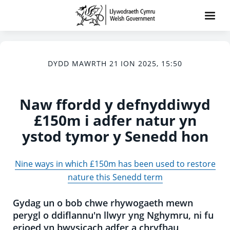
DYDD MAWRTH 21 ION 2025, 15:50
Naw ffordd y defnyddiwyd
£150m i adfer natur yn
ystod tymor y Senedd hon
Nine ways in which £150m has been used to restore
nature this Senedd term
Gydag un o bob chwe rhywogaeth mewn
perygl o ddiflannu'n llwyr yng Nghymru, ni fu
erioed yn bwysicach adfer a chryfhau