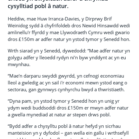
cysylltiad pobl â natur.
Heddiw, mae Huw Irranca-Davies, y Dirprwy Brif
Weinidog sydd â chyfrifoldeb dros Newid Hinsawdd wedi
amlinellu'r ffyrdd y mae Llywodraeth Cymru wedi gwario
dros £150m ar adfer natur yn ystod tymor y Senedd hon.
Wrth siarad yn y Senedd, dywedodd: “Mae adfer natur yn
golygu adfer y lleoedd rydyn ni'n byw ynddynt ac yn eu
mwynhau.
“Mae'n darparu swyddi gwyrdd, yn cefnogi economïau
lleol a gwledig ac yn sail i'r economi mewn ystod eang o
sectorau, gan gynnwys cynhyrchu bwyd a thwristiaeth.
“Dyna pam, yn ystod tymor y Senedd hon yn unig yr
ydym wedi buddsoddi dros £150m er mwyn adfer natur
a gwella mynediad at natur ar stepen drws pobl.
“Bydd adfer a chysylltu pobl â natur hefyd yn sicrhau
manteision yn y dyfodol – gan wella ein gallu i wrthsefyll