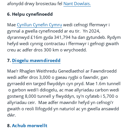
afonydd drwy brosiectau fel
Nant Dowlais.
6. Helpu cynefinoedd
Mae
Cynllun Cynefin Cymru
wedi cefnogi ffermwyr i
gynnal a gwella cynefinoedd ar eu tir. Yn 2024,
dyrannwyd £16m gyda 341,794 ha dan gytundeb. Rydym
hefyd wedi cynnig contractau i ffermwyr i gefnogi gwaith
creu ac adfer dros 300 km o wrychoedd.
7.
Diogelu mawndiroedd
Mae'r Rhaglen Weithredu Genedlaethol ar Fawndiroedd
wedi adfer dros 3,000 o gaeau rygbi o fawndir, gan
gyrraedd ein targed flwyddyn cyn pryd. Mae 1.6m tunnell
o garbon wedi'i ddiogelu, ac mae allyriadau carbon wedi
gostwng 8,000 tunnell y flwyddyn, sy'n cyfateb i 5,700 o
allyriadau ceir. Mae adfer mawndir hefyd yn cefnogi'r
gwaith o reoli llifogydd yn naturiol ac yn gwella ansawdd
dŵr.
8.
Achub morwellt