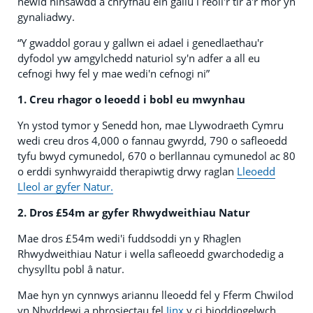
newid hinsawdd a chryfhau ein gallu i reoli'r tir a'r môr yn
gynaliadwy.
“Y gwaddol gorau y gallwn ei adael i genedlaethau'r
dyfodol yw amgylchedd naturiol sy'n adfer a all eu
cefnogi hwy fel y mae wedi'n cefnogi ni”
1. Creu rhagor o leoedd i bobl eu mwynhau
Yn ystod tymor y Senedd hon, mae Llywodraeth Cymru
wedi creu dros 4,000 o fannau gwyrdd, 790 o safleoedd
tyfu bwyd cymunedol, 670 o berllannau cymunedol ac 80
o erddi synhwyraidd therapiwtig drwy raglan
Lleoedd
Lleol ar gyfer Natur.
2. Dros £54m ar gyfer Rhwydweithiau Natur
Mae dros £54m wedi'i fuddsoddi yn y Rhaglen
Rhwydweithiau Natur i wella safleoedd gwarchodedig a
chysylltu pobl â natur.
Mae hyn yn cynnwys ariannu lleoedd fel y Fferm Chwilod
yn Nhyddewi a phrosiectau fel
Jinx
y ci bioddiogelwch,