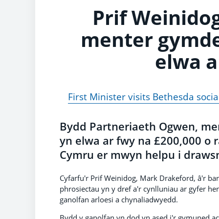
Prif Weinido
menter gymdei
elwa a
First Minister visits Bethesda soci
Bydd Partneriaeth Ogwen, me
yn elwa ar fwy na £200,000 o
Cymru er mwyn helpu i drawsn
Cyfarfu'r Prif Weinidog, Mark Drakeford, â'r b
phrosiectau yn y dref a'r cynlluniau ar gyfer he
ganolfan arloesi a chynaliadwyedd.
Bydd y ganolfan yn dod yn ased i'r gymuned ac 