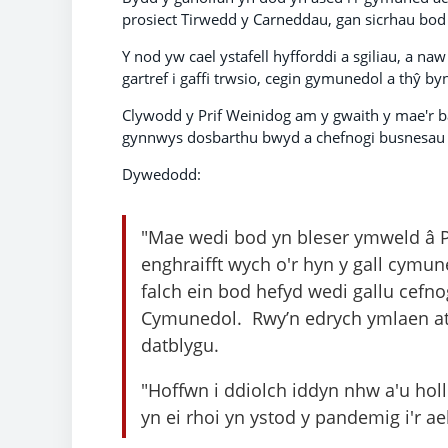
prosiect Tirwedd y Carneddau, gan sicrhau bod 
Y nod yw cael ystafell hyfforddi a sgiliau, a n
gartref i gaffi trwsio, cegin gymunedol a thŷ by
Clywodd y Prif Weinidog am y gwaith y mae'r b
gynnwys dosbarthu bwyd a chefnogi busnesau b
Dywedodd:
"Mae wedi bod yn bleser ymweld â P
enghraifft wych o'r hyn y gall cymu
falch ein bod hefyd wedi gallu cefno
Cymunedol. Rwy’n edrych ymlaen at w
datblygu.
"Hoffwn i ddiolch iddyn nhw a'u ho
yn ei rhoi yn ystod y pandemig i'r 