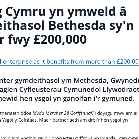
g Cymru yn ymweld â
thasol Bethesda sy'n
r fwy £200,000
al enterprise as it benefits from more than £200,0
nter gymdeithasol ym Methesda, Gwyned
 raglen Cyfleusterau Cymunedol Llywodrae
ewid hen ysgol yn ganolfan i'r gymuned.
artneriaeth ddoe
[dydd Mercher 28 Gorffennaf]
i ddysgu mwy am ei
n Ysgol y Cefnfaes. Mae'r bartneriaeth am droi'r hen ysgol yn
yn dwyn ynghyd rai o'r prosiectau cyffrous yn yr ardal, gan gyn