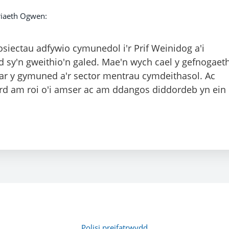
riaeth Ogwen:
siectau adfywio cymunedol i'r Prif Weinidog a'i
aid sy'n gweithio'n galed. Mae'n wych cael y gefnogaet
ar y gymuned a'r sector mentrau cymdeithasol. Ac
ord am roi o'i amser ac am ddangos diddordeb yn ein
Polisi preifatrwydd