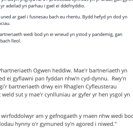
yr adeilad yn parhau i gael ei ddefnyddio.
aw uned ar gael i fusnesau bach eu rhentu. Bydd hefyd yn dod yn
nciau.
artneriaeth wedi bod yn ei wneud yn ystod y pandemig, gan
ach lleol.
hartneriaeth Ogwen heddiw. Mae'r bartneriaeth yn
ned ei gyflawni pan fyddan nhw’n cyd-dynnu. Rwy'n
gi'r bartneriaeth drwy ein Rhaglen Cyfleusterau
eld sut y mae'r cynlluniau ar gyfer yr hen ysgol yn
ll wirfoddolwyr am y gefnogaeth y maen nhw wedi bo
aelodau hynny o'r gymuned sy'n agored i niwed."