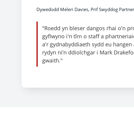
Dywedodd Meleri Davies, Prif Swyddog Partne
"Roedd yn bleser dangos rhai o'n pro
gyflwyno i'n tîm o staff a phartneri
a'r gydnabyddiaeth sydd eu hangen 
rydyn ni’n ddiolchgar i Mark Drakef
gwaith."