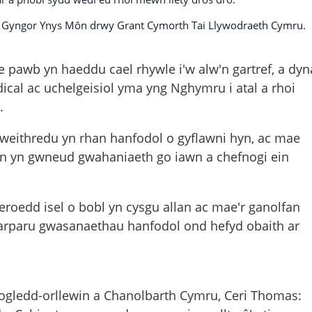
an Gyngor Ynys Môn drwy Grant Cymorth Tai Llywodraeth Cymru.
 pawb yn haeddu cael rhywle i'w alw'n gartref, a dyn
ical ac uchelgeisiol yma yng Nghymru i atal a rhoi
.
 gweithredu yn rhan hanfodol o gyflawni hyn, ac mae
Môn yn gwneud gwahaniaeth go iawn a chefnogi ein
roedd isel o bobl yn cysgu allan ac mae'r ganolfan
 darparu gwasanaethau hanfodol ond hefyd obaith ar
ogledd-orllewin a Chanolbarth Cymru, Ceri Thomas: