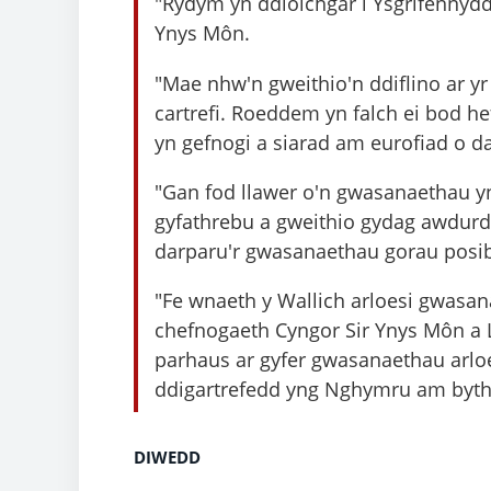
"Rydym yn ddiolchgar i Ysgrifennydd
Ynys Môn.
"Mae nhw'n gweithio'n ddiflino ar yr
cartrefi. Roeddem yn falch ei bod h
yn gefnogi a siarad am eurofiad o d
"Gan fod llawer o'n gwasanaethau yn 
gyfathrebu a gweithio gydag awdurdo
darparu'r gwasanaethau gorau posibl
"Fe wnaeth y Wallich arloesi gwasa
chefnogaeth Cyngor Sir Ynys Môn a 
parhaus ar gyfer gwasanaethau arloes
ddigartrefedd yng Nghymru am byth
DIWEDD