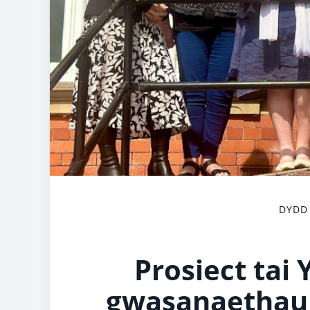
DYDD 
Prosiect tai
gwasanaethau 