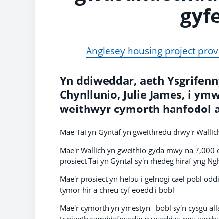
gyfe
Anglesey housing project provi
Yn ddiweddar, aeth Ysgrifenn
Chynllunio, Julie James, i ymw
weithwyr cymorth hanfodol a
Mae Tai yn Gyntaf yn gweithredu drwy'r Wallic
Mae'r Wallich yn gweithio gyda mwy na 7,000 
prosiect Tai yn Gyntaf sy'n rhedeg hiraf yng N
Mae'r prosiect yn helpu i gefnogi cael pobl oddi
tymor hir a chreu cyfleoedd i bobl.
Mae'r cymorth yn ymestyn i bobl sy'n cysgu alla
triniaeth camddefnyddio sylweddau neu garchar