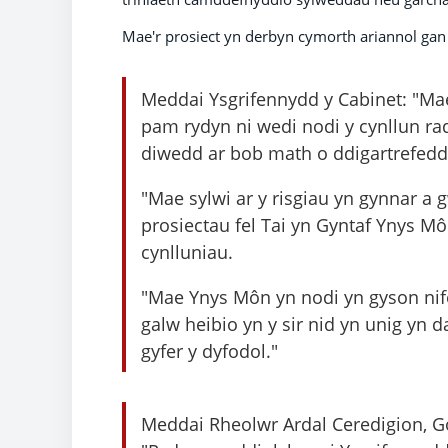
Mae'r prosiect yn derbyn cymorth ariannol g
Meddai Ysgrifennydd y Cabinet: "Mae
pam rydyn ni wedi nodi y cynllun rad
diwedd ar bob math o ddigartrefedd
"Mae sylwi ar y risgiau yn gynnar a
prosiectau fel Tai yn Gyntaf Ynys 
cynlluniau.
"Mae Ynys Môn yn nodi yn gyson nife
galw heibio yn y sir nid yn unig yn
gyfer y dyfodol."
Meddai Rheolwr Ardal Ceredigion, G