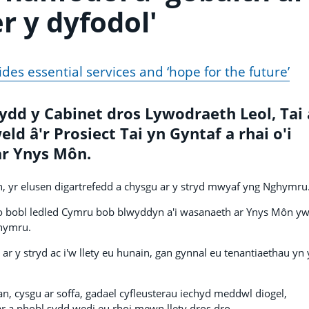
r y dyfodol'
des essential services and ‘hope for the future’
ydd y Cabinet dros Lywodraeth Leol, Tai 
eld â'r Prosiect Tai yn Gyntaf a rhai o'i
r Ynys Môn.
h, yr elusen digartrefedd a chysgu ar y stryd mwyaf yng Nghymru
o bobl ledled Cymru bob blwyddyn a'i wasanaeth ar Ynys Môn yw
ghymru.
 ar y stryd ac i'w llety eu hunain, gan gynnal eu tenantiaethau yn 
n, cysgu ar soffa, gadael cyfleusterau iechyd meddwl diogel,
 a phobl sydd wedi eu rhoi mewn llety dros dro.