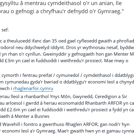
ysylltu â mentrau cymdeithasol o'r un anian, lle
orau o gefnogi a chryfhau'r defnydd o'r Gymraeg."
 sef:
anc a theuluoedd ifanc dan 35 oed gael cyfleoedd gwaith a phrofia
brodorol neu ddychwelyd iddynt. Dros yr wythnosau nesaf, bydd
d yn rhan o'r cynllun. Gweinyddir y gefnogaeth hon gan Menter 
d £3m yn cael ei fuddsoddi i weithredu'r prosiect. Mae mwy o
g cymorth i fentrau preifat / cymunedol / cymdeithasol i ddatblyg
n cymunedau gyda'r bwriad o ddatblygu'r economi leol a chyny
ewch i
rhaglenarfor.cymru
riau lleol a rhanbarthol Ynys Môn, Gwynedd, Ceredigion a Sir
dau arloesol i gwrdd â heriau economaidd Rhanbarth ARFOR yn ca
dd £2.6m yn cael ei fuddsoddi i weithredu'r prosiect a fydd yn ca
iaeth â Menter a Busnes
Wavehill i fonitro a gwerthuso Rhaglen ARFOR, gan nodi'r hyn
yr economi leol a'r Gymraeg. Mae'r gwaith hwn yn ei gamau cynna