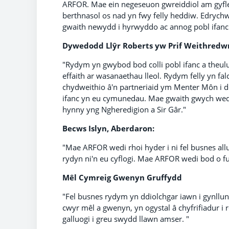
ARFOR. Mae ein negeseuon gwreiddiol am gyfle
berthnasol os nad yn fwy felly heddiw. Edryc
gwaith newydd i hyrwyddo ac annog pobl ifanc a
Dywedodd Llŷr Roberts yw Prif Weithredw
"Rydym yn gwybod bod colli pobl ifanc a theul
effaith ar wasanaethau lleol. Rydym felly yn fal
chydweithio â'n partneriaid ym Menter Môn i d
ifanc yn eu cymunedau. Mae gwaith gwych wedi
hynny yng Ngheredigion a Sir Gâr."
Becws Islyn, Aberdaron:
"Mae ARFOR wedi rhoi hyder i ni fel busnes allu
rydyn ni'n eu cyflogi. Mae ARFOR wedi bod o f
Mêl Cymreig Gwenyn Gruffydd
"Fel busnes rydym yn ddiolchgar iawn i gynllu
cwyr mêl a gwenyn, yn ogystal â chyfrifiadur i
galluogi i greu swydd llawn amser. "