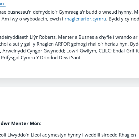
mru
e busnesau'n defnyddio'r Gymraeg a'r budd o wneud hynny. M
w. Am fwy o wybodaeth, ewch i
rhaglenarfor.cymru
. Bydd y cyfno
adeiryddiaeth Llŷr Roberts, Menter a Busnes a chyfle i wrando ar
thol a sut y gall y Rhaglen ARFOR gefnogi rhai o'r heriau hyn. Byd
, Arweinydd Cyngor Gwynedd; Lowri Gwilym, CLlLC; Endaf Griffi
, Prifysgol Cymru Y Drindod Dewi Sant.
yddwr Menter Môn
:
reoli Llwyddo'n Lleol ac ymestyn hynny i weddill siroedd Rhaglen