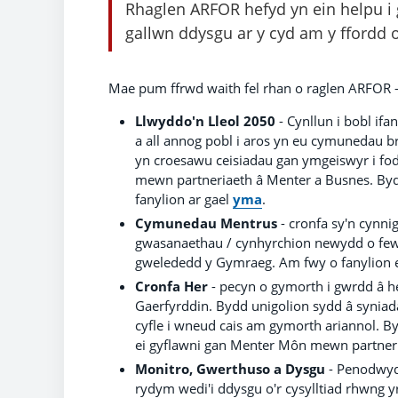
Rhaglen ARFOR hefyd yn ein helpu i g
gallwn ddysgu ar y cyd am y ffordd 
Mae pum ffrwd waith fel rhan o raglen ARFOR -
Llwyddo'n Lleol 2050
- Cynllun i bobl if
a all annog pobl i aros yn eu cymunedau 
yn croesawu ceisiadau gan ymgeiswyr i fo
mewn partneriaeth â Menter a Busnes. Byd
fanylion ar gael
yma
.
Cymunedau Mentrus
- cronfa sy'n cynni
gwasanaethau / cynhyrchion newydd o few
gwelededd y Gymraeg. Am fwy o fanylion 
Cronfa Her
- pecyn o gymorth i gwrdd â he
Gaerfyrddin. Bydd unigolion sydd â synia
cyfle i wneud cais am gymorth ariannol. By
ei gyflawni gan Menter Môn mewn partner
Monitro, Gwerthuso a Dysgu
- Penodwyd 
rydym wedi'i ddysgu o'r cysylltiad rhwng 