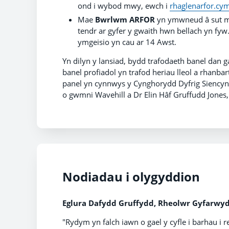
ond i wybod mwy, ewch i
rhaglenarfor.cy
Mae
Bwrlwm ARFOR
yn ymwneud â sut ma
tendr ar gyfer y gwaith hwn bellach yn fy
ymgeisio yn cau ar 14 Awst.
Yn dilyn y lansiad, bydd trafodaeth banel dan g
banel profiadol yn trafod heriau lleol a rhanbar
panel yn cynnwys y Cynghorydd Dyfrig Siencyn
o gwmni Wavehill a Dr Elin Hâf Gruffudd Jones
Nodiadau i olygyddion
Eglura Dafydd Gruffydd, Rheolwr Gyfarw
"Rydym yn falch iawn o gael y cyfle i barhau i 