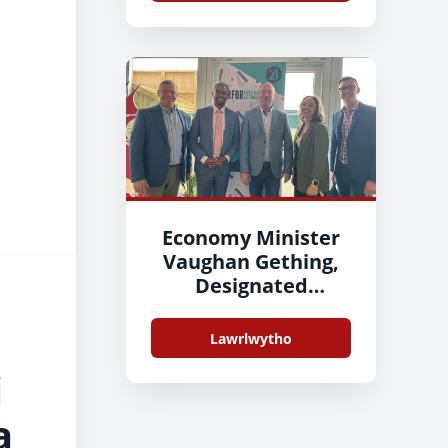
Economy Minister
Vaughan Gething,
Designated
Member Cefin
Campbell with
Lawrlwytho
council leaders
i
a