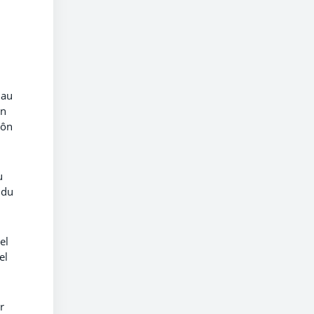
dau
wn
Môn
u
ddu
el
el
r