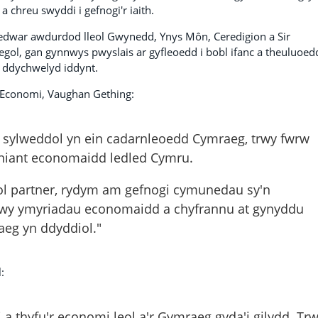
chreu swyddi i gefnogi'r iaith.
bedwar awdurdod lleol Gwynedd, Ynys Môn, Ceredigion a Sir
egol, gan gynnwys pwyslais ar gyfleoedd i bobl ifanc a theuluoed
u ddychwelyd iddynt.
 Economi, Vaughan Gething:
 sylweddol yn ein cadarnleoedd Cymraeg, trwy fwrw
yniant economaidd ledled Cymru.
ol partner, rydym am gefnogi cymunedau sy'n
rwy ymyriadau economaidd a chyfrannu at gynyddu
aeg yn ddyddiol."
:
 a thyfu'r economi leol a'r Gymraeg gyda'i gilydd. Tr