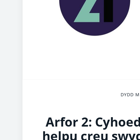
DYDD ME
Arfor 2: Cyhoed
helpu creu swyd