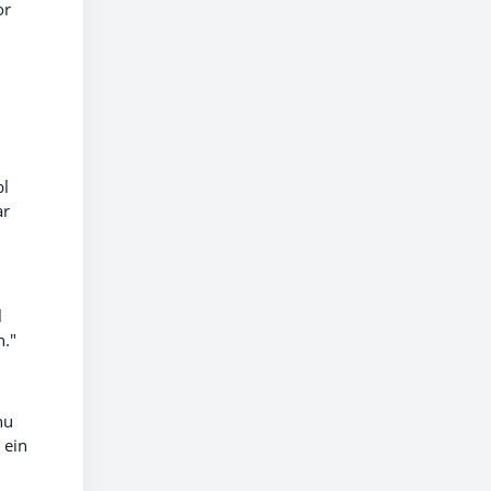
or
l
bl
ar
l
n."
hu
 ein