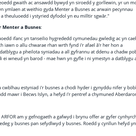
oedd gwaith ac ansawdd bywyd yn siroedd y gorllewin, yr un m
hwn ymlaen at weithio gyda Menter a Busnes ac arwain pecynnau
 theuluoedd i ystyried dyfodol yn eu milltir sgwâr."
r Menter a Busnes
:
uoedd ifanc yn tanseilio hygrededd cymunedau gwledig ac yn cae
ch iawn o allu chwarae rhan wrth fynd i'r afael â'r her hon a
datblygu a pheilota syniadau a all gyfrannu at ddenu a chadw po
 ei wneud yn barod - mae hwn yn gyfle i ni ymestyn a datblygu 
 cwblhau estyniad i'r busnes a chodi hyder i gynyddu nifer y bob
udd mawr i Becws Islyn, a hefyd i’r pentref a chymuned Aberdaro
n ARFOR am y gefnogaeth a gafwyd i brynu offer ar gyfer cynhyrc
 redeg y busnes pan sefydlwyd y busnes. Roedd y cynllun hefyd yn