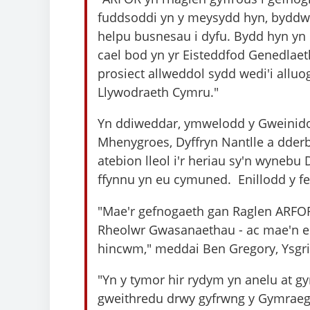
fuddsoddi yn y meysydd hyn, byddwn
helpu busnesau i dyfu. Bydd hyn yn
cael bod yn yr Eisteddfod Genedlaet
prosiect allweddol sydd wedi'i allu
Llywodraeth Cymru."
Yn ddiweddar, ymwelodd y Gweinidog
Mhenygroes, Dyffryn Nantlle a dder
atebion lleol i'r heriau sy'n wynebu D
ffynnu yn eu cymuned. Enillodd y 
"Mae'r gefnogaeth gan Raglen ARFOR
Rheolwr Gwasanaethau - ac mae'n ei
hincwm," meddai Ben Gregory, Ysgrif
"Yn y tymor hir rydym yn anelu at g
gweithredu drwy gyfrwng y Gymraeg 