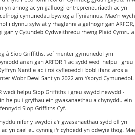
 yn annog ac yn galluogi entrepreneuriaeth ac yn
 cefnogi cymunedau bywiog a ffyniannus. Mae'n wych
hol i dynnu sylw at y rhaglenni a gefnogir gan ARFOR,
ogi gan y Cytundeb Cydweithredu rhwng Plaid Cymru a
 â Siop Griffiths, sef menter gymunedol ym
byniodd arian gan ARFOR 1 ac sydd wedi helpu i greu
yffryn Nantlle ac i roi cyfleoedd i bobl ifanc aros a
fenter Wobr Dewi Sant yn 2022 am Ysbryd Cymunedol.
 wedi helpu Siop Griffiths i greu swydd newydd -
n helpu i gryfhau ein gwasanaethau a chynyddu ein
ennydd Siop Griffiths Cyf.
ynyddu nifer y swyddi a'r gwasanaethau sydd oll yn
ac yn cael eu cynnig i'r cyhoedd yn ddwyieithog. Ma