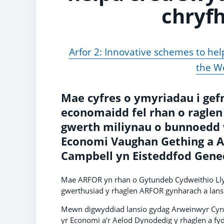
chryf
Arfor 2: Innovative schemes to he
the W
Mae cyfres o ymyriadau i ge
economaidd fel rhan o ragle
gwerth miliynau o bunnoedd w
Economi Vaughan Gething a A
Campbell yn Eisteddfod Gened
Mae ARFOR yn rhan o Gytundeb Cydweithio Lly
gwerthusiad y rhaglen ARFOR gynharach a lan
Mewn digwyddiad lansio gydag Arweinwyr Cyng
yr Economi a’r Aelod Dynodedig y rhaglen a fyd