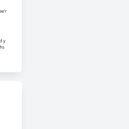
ae'r
d
d y
ths