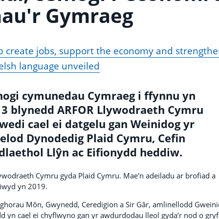
hau'r Gymraeg
lp create jobs, support the economy and strength
elsh language unveiled
fnogi cymunedau Cymraeg i ffynnu yn
n 3 blynedd ARFOR Llywodraeth Cymru
edi cael ei datgelu gan Weinidog yr
elod Dynodedig Plaid Cymru, Cefin
laethol Llŷn ac Eifionydd heddiw.
wodraeth Cymru gyda Plaid Cymru. Mae'n adeiladu ar brofiad a
siwyd yn 2019.
horau Môn, Gwynedd, Ceredigion a Sir Gâr, amlinellodd Gwein
d yn cael ei chyflwyno gan yr awdurdodau lleol gyda’r nod o gry