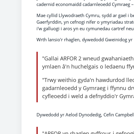
cadernid economaidd cadarnleoedd Cymraeg – a 
Mae cyllid Llywodraeth Cymru, sydd ar gael i 
Gaerfyrddin, yn cefnogi nifer o ymyriadau strat
i'w galluogi i aros yn eu cymunedau cartref ne
Wrth lansio'r rhaglen, dywedodd Gweinidog yr
"Gallai ARFOR 2 wneud gwahaniaeth
ymlaen â'n huchelgais o ledaenu ff
"Trwy weithio gyda'n hawdurdod lle
gadarnleoedd y Gymraeg i ffynnu d
cyfleoedd i weld a defnyddio'r Gymr
Dywedodd yr Aelod Dynodedig, Cefin Campbell
"ARFOR yn rhaglen gyffrous i gefnogi