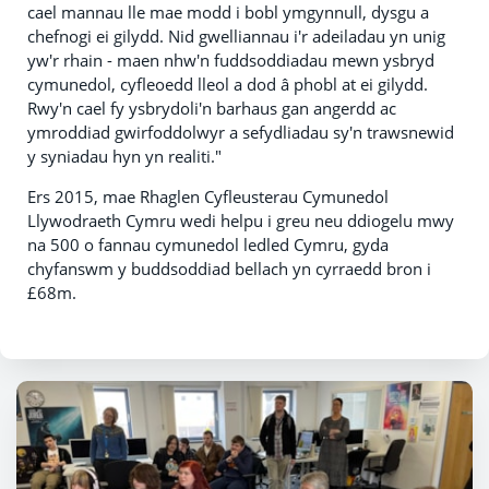
cael mannau lle mae modd i bobl ymgynnull, dysgu a
chefnogi ei gilydd. Nid gwelliannau i'r adeiladau yn unig
yw'r rhain - maen nhw'n fuddsoddiadau mewn ysbryd
cymunedol, cyfleoedd lleol a dod â phobl at ei gilydd.
Rwy'n cael fy ysbrydoli'n barhaus gan angerdd ac
ymroddiad gwirfoddolwyr a sefydliadau sy'n trawsnewid
y syniadau hyn yn realiti."
Ers 2015, mae Rhaglen Cyfleusterau Cymunedol
Llywodraeth Cymru wedi helpu i greu neu ddiogelu mwy
na 500 o fannau cymunedol ledled Cymru, gyda
chyfanswm y buddsoddiad bellach yn cyrraedd bron i
£68m.