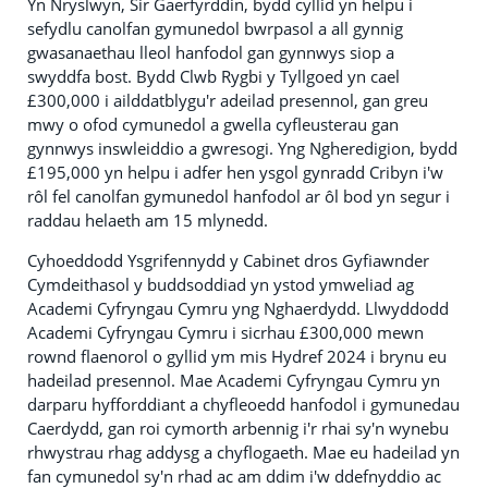
Yn Nryslwyn, Sir Gaerfyrddin, bydd cyllid yn helpu i
sefydlu canolfan gymunedol bwrpasol a all gynnig
gwasanaethau lleol hanfodol gan gynnwys siop a
swyddfa bost. Bydd Clwb Rygbi y Tyllgoed yn cael
£300,000 i ailddatblygu'r adeilad presennol, gan greu
mwy o ofod cymunedol a gwella cyfleusterau gan
gynnwys inswleiddio a gwresogi. Yng Ngheredigion, bydd
£195,000 yn helpu i adfer hen ysgol gynradd Cribyn i'w
rôl fel canolfan gymunedol hanfodol ar ôl bod yn segur i
raddau helaeth am 15 mlynedd.
Cyhoeddodd Ysgrifennydd y Cabinet dros Gyfiawnder
Cymdeithasol y buddsoddiad yn ystod ymweliad ag
Academi Cyfryngau Cymru yng Nghaerdydd. Llwyddodd
Academi Cyfryngau Cymru i sicrhau £300,000 mewn
rownd flaenorol o gyllid ym mis Hydref 2024 i brynu eu
hadeilad presennol. Mae Academi Cyfryngau Cymru yn
darparu hyfforddiant a chyfleoedd hanfodol i gymunedau
Caerdydd, gan roi cymorth arbennig i'r rhai sy'n wynebu
rhwystrau rhag addysg a chyflogaeth. Mae eu hadeilad yn
fan cymunedol sy'n rhad ac am ddim i'w ddefnyddio ac