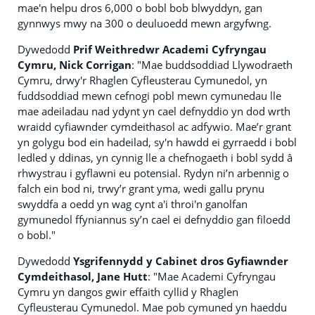
mae'n helpu dros 6,000 o bobl bob blwyddyn, gan
gynnwys mwy na 300 o deuluoedd mewn argyfwng.
Dywedodd
Prif Weithredwr Academi Cyfryngau
Cymru, Nick Corrigan
: "Mae buddsoddiad Llywodraeth
Cymru, drwy'r Rhaglen Cyfleusterau Cymunedol, yn
fuddsoddiad mewn cefnogi pobl mewn cymunedau lle
mae adeiladau nad ydynt yn cael defnyddio yn dod wrth
wraidd cyfiawnder cymdeithasol ac adfywio. Mae’r grant
yn golygu bod ein hadeilad, sy'n hawdd ei gyrraedd i bobl
ledled y ddinas, yn cynnig lle a chefnogaeth i bobl sydd â
rhwystrau i gyflawni eu potensial. Rydyn ni’n arbennig o
falch ein bod ni, trwy’r grant yma, wedi gallu prynu
swyddfa a oedd yn wag cynt a'i throi'n ganolfan
gymunedol ffyniannus sy’n cael ei defnyddio gan filoedd
o bobl."
Dywedodd
Ysgrifennydd y Cabinet dros Gyfiawnder
Cymdeithasol, Jane Hutt
: "Mae Academi Cyfryngau
Cymru yn dangos gwir effaith cyllid y Rhaglen
Cyfleusterau Cymunedol. Mae pob cymuned yn haeddu