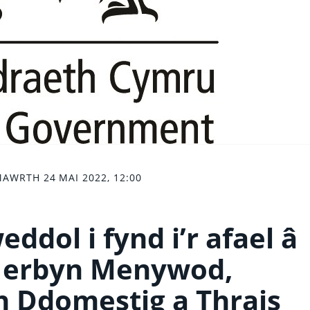
AWRTH 24 MAI 2022, 12:00
ddol i fynd i’r afael â
n erbyn Menywod,
 Ddomestig a Thrais