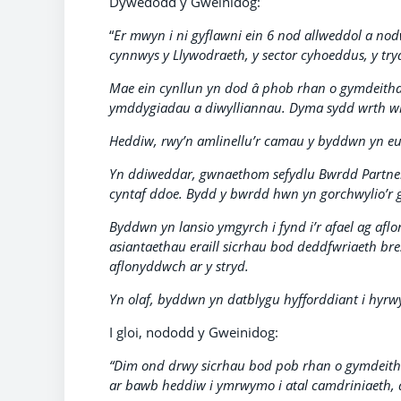
Dywedodd y Gweinidog:
“
Er mwyn i ni gyflawni ein 6 nod allweddol a nod
cynnwys y Llywodraeth, y sector cyhoeddus, y trydy
Mae ein cynllun yn dod â phob rhan o gymdeithas
ymddygiadau a diwylliannau. Dyma sydd wrth wra
Heddiw, rwy’n amlinellu’r camau y byddwn yn eu 
Yn ddiweddar, gwnaethom sefydlu Bwrdd Partner
cyntaf ddoe. Bydd y bwrdd hwn yn gorchwylio’r g
Byddwn yn lansio ymgyrch i fynd i’r afael ag aflo
asiantaethau eraill sicrhau bod deddfwriaeth bres
aflonyddwch ar y stryd.
Yn olaf, byddwn yn datblygu hyfforddiant i hyr
I gloi, nododd y Gweinidog:
“Dim ond drwy sicrhau bod pob rhan o gymdeithas 
ar bawb heddiw i ymrwymo i atal camdriniaeth, a