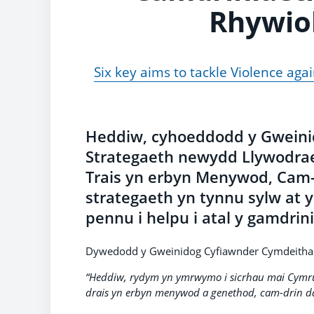
Rhywio
Six key aims to tackle Violence a
Heddiw, cyhoeddodd y Gweini
Strategaeth newydd Llywodrae
Trais yn erbyn Menywod, Cam-d
strategaeth yn tynnu sylw at 
pennu i helpu i atal y gamdri
Dywedodd y Gweinidog Cyfiawnder Cymdeithaso
“Heddiw, rydym yn ymrwymo i sicrhau mai Cymru y
drais yn erbyn menywod a genethod, cam-drin d