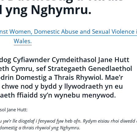
l yng Nghymru.
gainst Women, Domestic Abuse and Sexual Violence 
Wales.
dog Cyfiawnder Cymdeithasol Jane Hutt
th Cymru, sef Strategaeth Genedlaethol
rin Domestig a Thrais Rhywiol. Mae’r
y chwe nod y bydd y llywodraeth yn eu
niaeth ffiaidd sy’n wynebu menywod.
l Jane Hutt:
w’r lle diogelaf i fenywod fyw heb ofn. Rydym eisiau rhoi diwedd 
domestig a thrais rhywiol yng Nghymru.