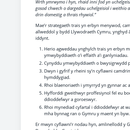
Wrth ymrwymo i hyn, rhaid inni fod yn uchelgei
gosod chwech o dargedau uchelgeisiol i weithio 
drin domestig a thrais rhywiol.”
Mae’r strategaeth trais yn erbyn menywod, cam
allweddol y bydd Llywodraeth Cymru, ynghyd â
iddynt.
Herio agweddau ynghylch trais yn erbyn m
ymwybyddiaeth o’i effaith a’i ganlyniadau.
Cynyddu ymwybyddiaeth o bwysigrwydd pert
Dwyn i gyfrif y rheini sy’n cyflawni camdr
hymddygiad.
Rhoi blaenoriaeth i ymyrryd yn gynnar ac a
Hyfforddi gweithwyr proffesiynol fel eu bod
ddioddefwyr a goroeswyr.
Rhoi mynediad cyfartal i ddioddefwyr at 
mha bynnag ran o Gymru y maent yn byw.
Er mwyn cyflawni’r nodau hyn, amlinellodd y 