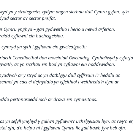
wyd yn y strategaeth, rydym angen sicrhau dull Cymru gyfan, sy’n
dd sector a’r sector preifat.
 Cymru ynghyd – gan gydweithio i herio a newid arferion,
idd cyflawni ein huchelgeisiau.
cymryd yn syth i gyflawni ein gweledigaeth:
iaeth Cenedlaethol dan arweiniad Gweinidog. Cynhaliwyd y cyfarf
waith, ac yn sicrhau ein bod yn cyflawni ein haddewidion.
nyddwch ar y stryd ac yn datblygu dull cyffredin i’r heddlu ac
ennol yn cael ei defnyddio yn effeithiol i weithredu’n llym ar
wyddo perthnasoedd iach ar draws ein cymdeithas.
yn sefyll ynghyd y gallwn gyflawni’r uchelgeisiau hyn, ac rwy’n er
tal ofn, a’n helpu ni i gyflawni Cymru lle gall bawb fyw heb ofn.