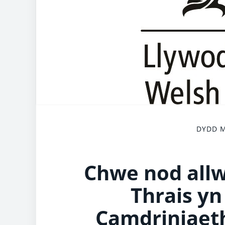
DYDD M
Chwe nod allwe
Thrais y
Camdriniaeth