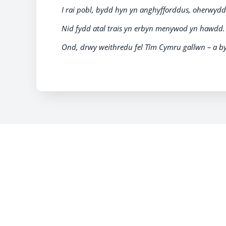
I rai pobl, bydd hyn yn anghyfforddus, oherwydd 
Nid fydd atal trais yn erbyn menywod yn hawdd.
Ond, drwy weithredu fel Tîm Cymru gallwn – a b