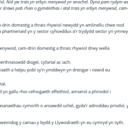
siol. Nid yw trais yn erbyn menywod yn anochel. Dyna pam rydym w
ar draws pob rhan o gymdeithas i atal trais yn erbyn menywod, cam
-drin domestig a thrais rhywiol newydd yn amlinellu chwe nod
 phartneriaid yn y sector cyhoeddus a’r trydydd sector yn ymr
enywod, cam-drin domestig a thrais rhywiol drwy wella
hnasoedd diogel, cyfartal ac iach.
iniaeth a helpu pobl sy’n ymddwyn yn dreisgar i newid eu
tal.
 yn gallu rhoi cefnogaeth effeithiol, amserol a phriodol i
wasanaethau cymorth o ansawdd uchel, gyda’r adnoddau priodol,
Gweinidog y camau y bydd y Llywodraeth yn eu cymryd yn syth.