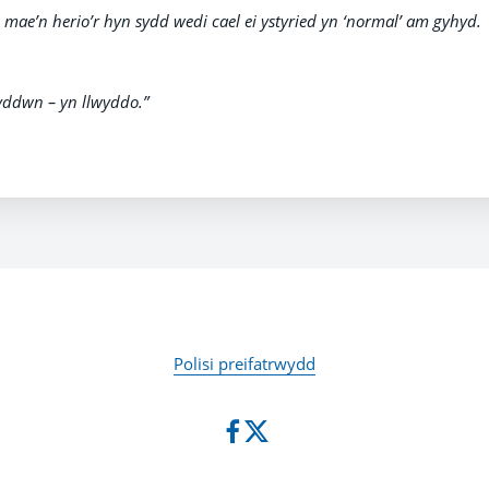
mae’n herio’r hyn sydd wedi cael ei ystyried yn ‘normal’ am gyhyd.
yddwn – yn llwyddo.”
Polisi preifatrwydd