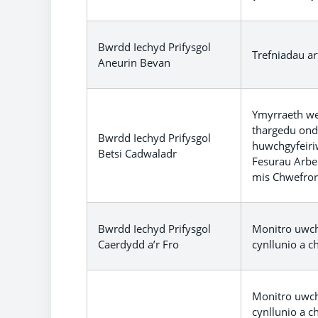
Bwrdd Iechyd Prifysgol
Trefniadau ar
Aneurin Bevan
Ymyrraeth we
thargedu ond 
Bwrdd Iechyd Prifysgol
huwchgyfeiri
Betsi Cadwaladr
Fesurau Arb
mis Chwefro
Bwrdd Iechyd Prifysgol
Monitro uwch
Caerdydd a’r Fro
cynllunio a ch
Monitro uwch
cynllunio a ch