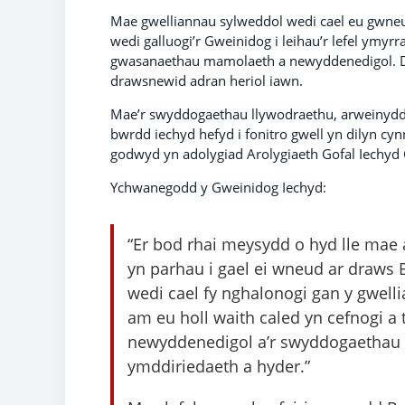
Mae gwelliannau sylweddol wedi cael eu gwn
wedi galluogi’r Gweinidog i leihau’r lefel ymyrr
gwasanaethau mamolaeth a newyddenedigol. Dy
drawsnewid adran heriol iawn.
Mae’r swyddogaethau llywodraethu, arweinyddia
bwrdd iechyd hefyd i fonitro gwell yn dilyn cyn
godwyd yn adolygiad Arolygiaeth Gofal Iechyd
Ychwanegodd y Gweinidog Iechyd:
“Er bod rhai meysydd o hyd lle mae
yn parhau i gael ei wneud ar draws
wedi cael fy nghalonogi gan y gwelli
am eu holl waith caled yn cefnogi
newyddenedigol a’r swyddogaethau l
ymddiriedaeth a hyder.”