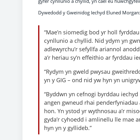
gyfer cynllunio a chyllid, yn cael eu huwchgyfei
Dywedodd y Gweinidog Iechyd Eluned Morgan
“Mae’n siomedig bod yr holl fyrddau 
cynllunio a chyllid. Nid ydym yn g
adlewyrchu’r sefyllfa ariannol anodd
a’r heriau sy’n effeithio ar fyrddau i
“Rydym yn gweld pwysau gweithredol, 
yn y GIG – ond nid yw hyn yn unigry
“Byddwn yn cefnogi byrddau iechyd i
angen gwneud rhai penderfyniadau an
hon. Yn ystod yr wythnosau a’r miso
gyda’r cyhoedd i amlinellu lle mae 
hyn yn y gyllideb.”