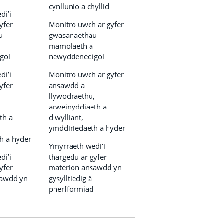
cynllunio a chyllid
di’i
yfer
Monitro uwch ar gyfer
u
gwasanaethau
mamolaeth a
gol
newyddenedigol
di’i
Monitro uwch ar gyfer
yfer
ansawdd a
llywodraethu,
,
arweinyddiaeth a
th a
diwylliant,
ymddiriedaeth a hyder
h a hyder
Ymyrraeth wedi’i
di’i
thargedu ar gyfer
yfer
materion ansawdd yn
sawdd yn
gysylltiedig â
pherfformiad