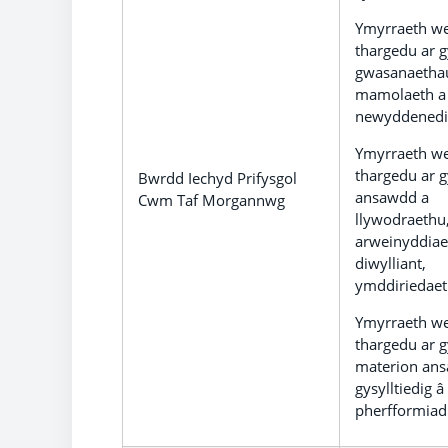
Ymyrraeth we
thargedu ar g
gwasanaetha
mamolaeth a
newyddenedi
Ymyrraeth we
thargedu ar g
Bwrdd Iechyd Prifysgol
ansawdd a
Cwm Taf Morgannwg
llywodraethu
arweinyddiae
diwylliant,
ymddiriedaet
Ymyrraeth we
thargedu ar g
materion an
gysylltiedig â
pherfformiad