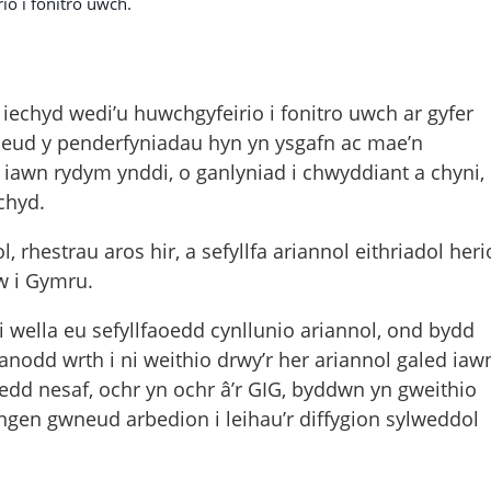
rio i fonitro uwch.
:
iechyd wedi’u huwchgyfeirio i fonitro uwch ar gyfer
wneud y penderfyniadau hyn yn ysgafn ac mae’n
 iawn rydym ynddi, o ganlyniad i chwyddiant a chyni,
echyd.
rhestrau aros hir, a sefyllfa ariannol eithriadol heri
w i Gymru.
 wella eu sefyllfaoedd cynllunio ariannol, ond bydd
odd wrth i ni weithio drwy’r her ariannol galed iaw
edd nesaf, ochr yn ochr â’r GIG, byddwn yn gweithio
angen gwneud arbedion i leihau’r diffygion sylweddol