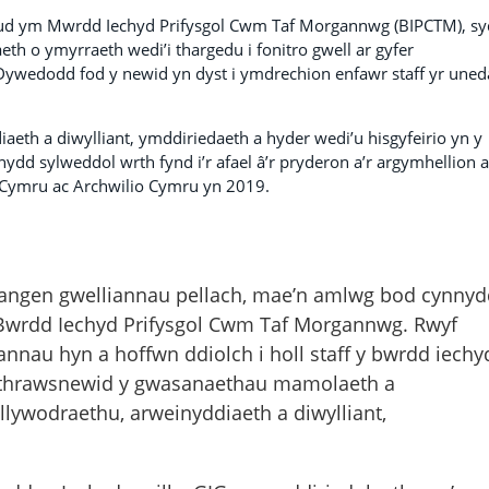
eud ym Mwrdd Iechyd Prifysgol Cwm Taf Morgannwg (BIPCTM), s
aeth o ymyrraeth wedi’i thargedu i fonitro gwell ar gyfer
wedodd fod y newid yn dyst i ymdrechion enfawr staff yr uned
eth a diwylliant, ymddiriedaeth a hyder wedi’u hisgyfeirio yn y
nydd sylweddol wrth fynd i’r afael â’r pryderon a’r argymhellion a
 Cymru ac Archwilio Cymru yn 2019.
 angen gwelliannau pellach, mae’n amlwg bod cynny
 Bwrdd Iechyd Prifysgol Cwm Taf Morgannwg. Rwyf
annau hyn a hoffwn ddiolch i holl staff y bwrdd iechy
 a thrawsnewid y gwasanaethau mamolaeth a
lywodraethu, arweinyddiaeth a diwylliant,