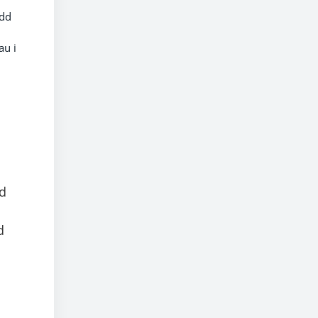
ydd
au i
dd
d