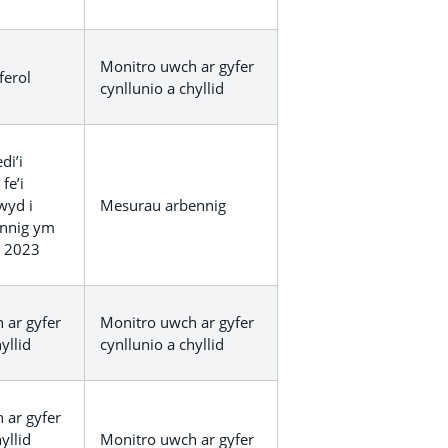
Monitro uwch ar gyfer
ferol
cynllunio a chyllid
di’i
fe’i
wyd i
Mesurau arbennig
ennig ym
r 2023
 ar gyfer
Monitro uwch ar gyfer
yllid
cynllunio a chyllid
 ar gyfer
yllid
Monitro uwch ar gyfer