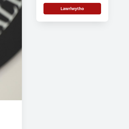
09-2
Lawrlwytho