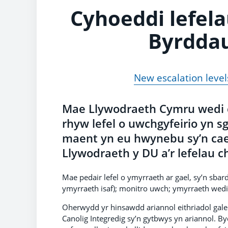
Cyhoeddi lefel
Byrddau
New escalation leve
Mae Llywodraeth Cymru wedi
rhyw lefel o uwchgyfeirio yn sg
maent yn eu hwynebu sy’n cael
Llywodraeth y DU a’r lefelau 
Mae pedair lefel o ymyrraeth ar gael, sy’n sbar
ymyrraeth isaf); monitro uwch; ymyrraeth wedi'
Oherwydd yr hinsawdd ariannol eithriadol gale
Canolig Integredig sy’n gytbwys yn ariannol. B