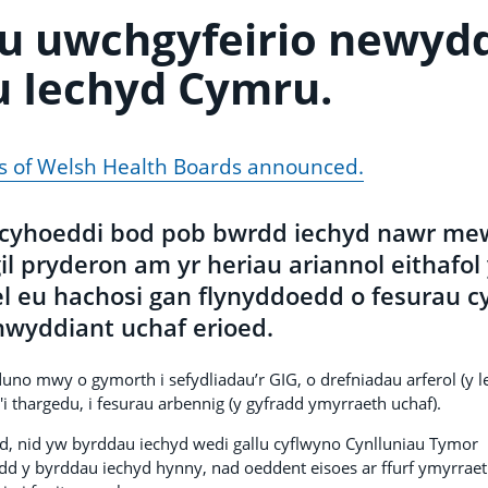
au uwchgyfeirio newyd
 Iechyd Cymru.
ls of Welsh Health Boards announced.
 cyhoeddi bod pob bwrdd iechyd nawr me
il pryderon am yr heriau ariannol eithafol
 eu hachosi gan flynyddoedd o fesurau c
chwyddiant uchaf erioed.
duno mwy o gymorth i sefydliadau’r GIG, o drefniadau arferol (y le
i thargedu, i fesurau arbennig (y gyfradd ymyrraeth uchaf).
d, nid yw byrddau iechyd wedi gallu cyflwyno Cynlluniau Tymor
ydd y byrddau iechyd hynny, nad oeddent eisoes ar ffurf ymyrraet