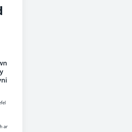
d
wn
 y
yni
fel
h ar