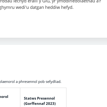
ddau Iechyd eraill y GIG, yr ymddiriedolaethau a’r
ghymru wedi'u datgan heddiw hefyd.
blaenorol a phresennol pob sefydliad.
norol
Statws Presennol
(Gorffennaf 2023)