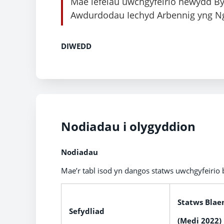
Mae lefelau uwchgyfeirio newydd Byr
Awdurdodau Iechyd Arbennig yng N
DIWEDD
Nodiadau i olygyddion
Nodiadau
Mae’r tabl isod yn dangos statws uwchgyfeirio 
Statws Blae
Sefydliad
(Medi 2022)