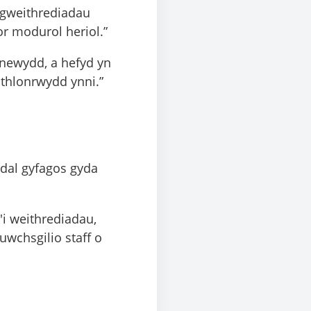
n gweithrediadau
or modurol heriol.”
 newydd, a hefyd yn
ithlonrwydd ynni.”
rdal gyfagos gyda
'i weithrediadau,
wchsgilio staff o