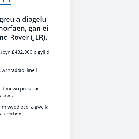
urer
greu a diogelu
orfaen, gan ei
d Rover (JLR).
erbyn £432,000 o gyllid
uwchraddio llinell
wydd mewn prosesau
 creu.
0 mlwydd oed, a gwella
dau carbon.