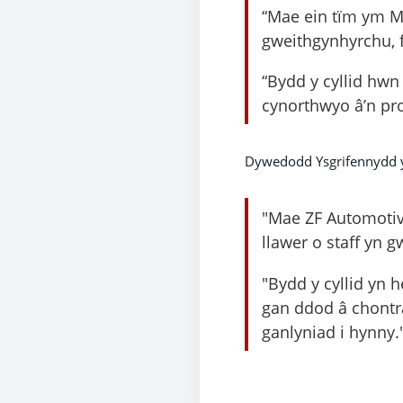
“Mae ein tïm ym Mh
gweithgynhyrchu, f
“Bydd y cyllid hwn
cynorthwyo â’n pro
Dywedodd Ysgrifennydd y 
"Mae ZF Automotive
llawer o staff yn 
"Bydd y cyllid yn 
gan ddod â chontr
ganlyniad i hynny.