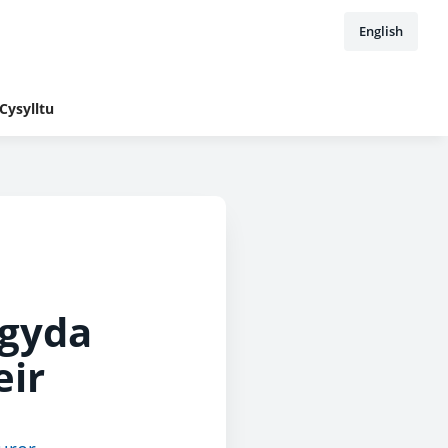
English
Cysylltu
 gyda
ir