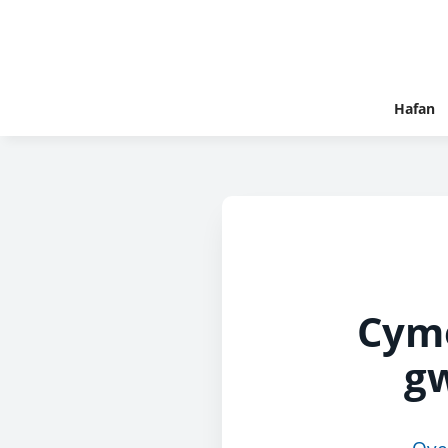
Hafan
Cymo
g