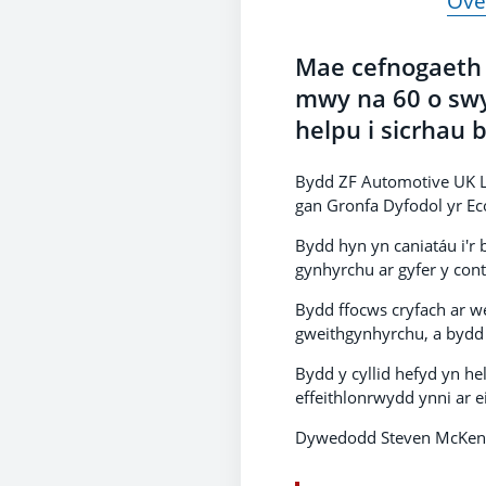
Ove
Mae cefnogaeth 
mwy na 60 o swy
helpu i sicrhau
Bydd ZF Automotive UK Ltd
gan Gronfa Dyfodol yr E
Bydd hyn yn caniatáu i'r 
gynhyrchu ar gyfer y cont
Bydd ffocws cryfach ar w
gweithgynhyrchu, a bydd c
Bydd y cyllid hefyd yn h
effeithlonrwydd ynni ar 
Dywedodd Steven McKenz