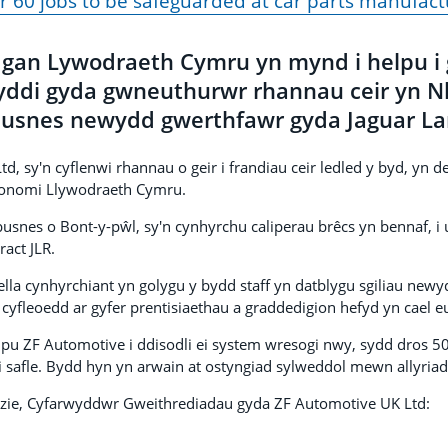
r 60 jobs to be safeguarded at car parts manufact
gan Lywodraeth Cymru yn mynd i helpu i 
ddi gyda gwneuthurwr rhannau ceir yn Nh
 busnes newydd gwerthfawr gyda Jaguar Lan
, sy'n cyflenwi rhannau o geir i frandiau ceir ledled y byd, yn d
conomi Llywodraeth Cymru.
busnes o Bont-y-pŵl, sy'n cynhyrchu caliperau brêcs yn bennaf, i 
ract JLR.
ella cynhyrchiant yn golygu y bydd staff yn datblygu sgiliau ne
yfleoedd ar gyfer prentisiaethau a graddedigion hefyd yn cael eu
elpu ZF Automotive i ddisodli ei system wresogi nwy, sydd dros 5
ei safle. Bydd hyn yn arwain at ostyngiad sylweddol mewn allyria
ie, Cyfarwyddwr Gweithrediadau gyda ZF Automotive UK Ltd: