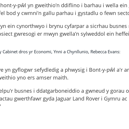
ont-y-pŵl yn gweithio’n ddiflino i barhau i wella ei
el bod y cwmni’n gallu parhau i gystadlu o fewn sect
 yn ein cynorthwyo i brynu cyfarpar a sicrhau busnes
siect gwresogi er mwyn gwella’n sylweddol ein heffe
Cabinet dros yr Economi, Ynni a Chynllunio, Rebecca Evans:
 yn gyflogwr sefydledig a phwysig i Bont-y-pŵl a'r a
gweithio yno ers amser maith.
helpu'r busnes i ddatgarboneiddio a gwneud y gorau o
actau gwerthfawr gyda Jaguar Land Rover i Gymru ac u
"