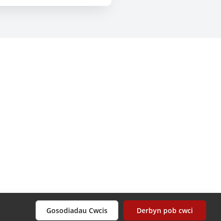
Gosodiadau Cwcis
Derbyn pob cwci