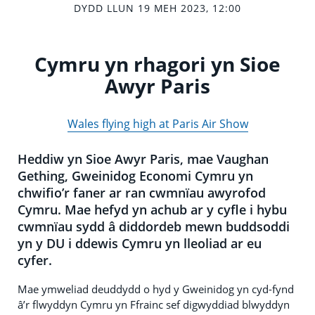
DYDD LLUN 19 MEH 2023, 12:00
Cymru yn rhagori yn Sioe
Awyr Paris
Wales flying high at Paris Air Show
Heddiw yn Sioe Awyr Paris, mae Vaughan
Gething, Gweinidog Economi Cymru yn
chwifio’r faner ar ran cwmnïau awyrofod
Cymru. Mae hefyd yn achub ar y cyfle i hybu
cwmnïau sydd â diddordeb mewn buddsoddi
yn y DU i ddewis Cymru yn lleoliad ar eu
cyfer.
Mae ymweliad deuddydd o hyd y Gweinidog yn cyd-fynd
â’r flwyddyn Cymru yn Ffrainc sef digwyddiad blwyddyn