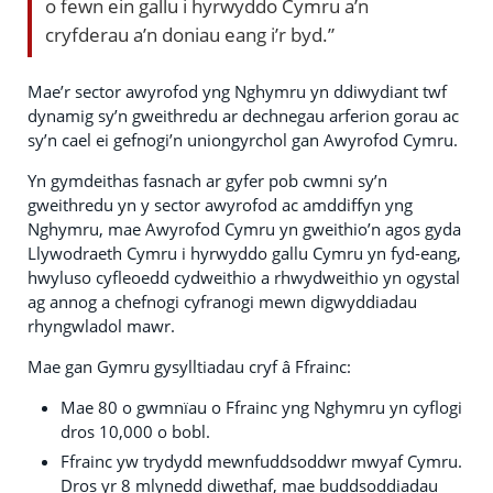
o fewn ein gallu i hyrwyddo Cymru a’n
cryfderau a’n doniau eang i’r byd.”
Mae’r sector awyrofod yng Nghymru yn ddiwydiant twf
dynamig sy’n gweithredu ar dechnegau arferion gorau ac
sy’n cael ei gefnogi’n uniongyrchol gan Awyrofod Cymru.
Yn gymdeithas fasnach ar gyfer pob cwmni sy’n
gweithredu yn y sector awyrofod ac amddiffyn yng
Nghymru, mae Awyrofod Cymru yn gweithio’n agos gyda
Llywodraeth Cymru i hyrwyddo gallu Cymru yn fyd-eang,
hwyluso cyfleoedd cydweithio a rhwydweithio yn ogystal
ag annog a chefnogi cyfranogi mewn digwyddiadau
rhyngwladol mawr.
Mae gan Gymru gysylltiadau cryf â Ffrainc:
Mae 80 o gwmnïau o Ffrainc yng Nghymru yn cyflogi
dros 10,000 o bobl.
Ffrainc yw trydydd mewnfuddsoddwr mwyaf Cymru.
Dros yr 8 mlynedd diwethaf, mae buddsoddiadau