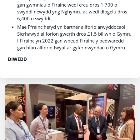
gan gwmnïau o Ffrainc wedi creu dros 1,700 o
swyddi newydd yng Nghymru ac wedi diogelu dros
6,400 o swyddi.
Mae Ffrainc hefyd yn bartner allforio arwyddocaol.
Sicrhawyd allforion gwerth dros £1.5 biliwn o Gymru
i Ffrainc yn 2022 gan wneud Ffrainc y bedwaredd
gyrchfan allforio fwyaf ar gyfer nwyddau o Gymru.
DIWEDD