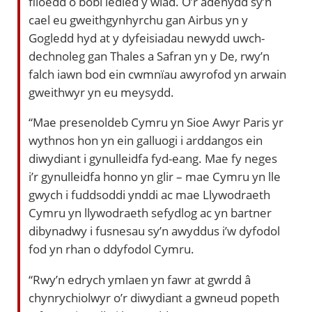
filoedd o bobl ledled y wlad. O’r adenydd sy’n
cael eu gweithgynhyrchu gan Airbus yn y
Gogledd hyd at y dyfeisiadau newydd uwch-
dechnoleg gan Thales a Safran yn y De, rwy’n
falch iawn bod ein cwmnïau awyrofod yn arwain
gweithwyr yn eu meysydd.
“Mae presenoldeb Cymru yn Sioe Awyr Paris yr
wythnos hon yn ein galluogi i arddangos ein
diwydiant i gynulleidfa fyd-eang. Mae fy neges
i’r gynulleidfa honno yn glir – mae Cymru yn lle
gwych i fuddsoddi ynddi ac mae Llywodraeth
Cymru yn llywodraeth sefydlog ac yn bartner
dibynadwy i fusnesau sy’n awyddus i’w dyfodol
fod yn rhan o ddyfodol Cymru.
“Rwy’n edrych ymlaen yn fawr at gwrdd â
chynrychiolwyr o’r diwydiant a gwneud popeth