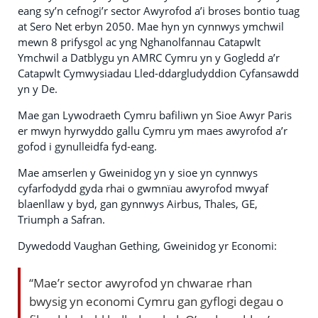
eang sy’n cefnogi’r sector Awyrofod a’i broses bontio tuag
at Sero Net erbyn 2050. Mae hyn yn cynnwys ymchwil
mewn 8 prifysgol ac yng Nghanolfannau Catapwlt
Ymchwil a Datblygu yn AMRC Cymru yn y Gogledd a’r
Catapwlt Cymwysiadau Lled-ddargludyddion Cyfansawdd
yn y De.
Mae gan Lywodraeth Cymru bafiliwn yn Sioe Awyr Paris
er mwyn hyrwyddo gallu Cymru ym maes awyrofod a’r
gofod i gynulleidfa fyd-eang.
Mae amserlen y Gweinidog yn y sioe yn cynnwys
cyfarfodydd gyda rhai o gwmnïau awyrofod mwyaf
blaenllaw y byd, gan gynnwys Airbus, Thales, GE,
Triumph a Safran.
Dywedodd Vaughan Gething, Gweinidog yr Economi:
“Mae’r sector awyrofod yn chwarae rhan
bwysig yn economi Cymru gan gyflogi degau o