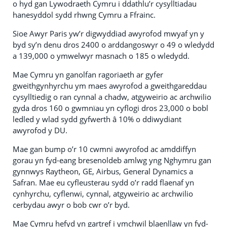
o hyd gan Lywodraeth Cymru i ddathlu’r cysylltiadau
hanesyddol sydd rhwng Cymru a Ffrainc.
Sioe Awyr Paris yw’r digwyddiad awyrofod mwyaf yn y
byd sy’n denu dros 2400 o arddangoswyr o 49 o wledydd
a 139,000 o ymwelwyr masnach o 185 o wledydd.
Mae Cymru yn ganolfan ragoriaeth ar gyfer
gweithgynhyrchu ym maes awyrofod a gweithgareddau
cysylltiedig o ran cynnal a chadw, atgyweirio ac archwilio
gyda dros 160 o gwmnïau yn cyflogi dros 23,000 o bobl
ledled y wlad sydd gyfwerth â 10% o ddiwydiant
awyrofod y DU.
Mae gan bump o’r 10 cwmni awyrofod ac amddiffyn
gorau yn fyd-eang bresenoldeb amlwg yng Nghymru gan
gynnwys Raytheon, GE, Airbus, General Dynamics a
Safran. Mae eu cyfleusterau sydd o’r radd flaenaf yn
cynhyrchu, cyflenwi, cynnal, atgyweirio ac archwilio
cerbydau awyr o bob cwr o’r byd.
Mae Cymru hefyd yn gartref i ymchwil blaenllaw yn fyd-