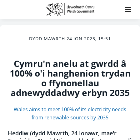
DYDD MAWRTH 24 ION 2023, 15:51
Cymru'n anelu at gwrdd â
100% o'i hanghenion trydan
o ffynonellau
adnewyddadwy erbyn 2035
Wales aims to meet 100% of its electricity needs
from renewable sources by 2035
Heddiw (dydd Mawrth, 24 Ionawr, mae'r