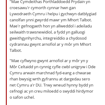
"Mae Cymdeithas Porthladdoedd Prydain yn
croesawu'r cymorth cynnar hwn gan
Lywodraeth Cymru i helpu i gychwyn datblygiad
canolfan ynni gwyrdd mawr ym Mhort Talbot.
Mae'r gefnogaeth hon yn allweddol i adeiladu
seilwaith trawsnewidiol, a fydd yn galluogi
gweithgynhyrchu, integreiddio a chydosod
cydrannau gwynt arnofiol ar y môr ym Mhort
Talbot.
"Mae cyflwyno gwynt arnofiol ar y môr yn y
Môr Celtaidd yn cynnig cyfle cwbl unigryw i Dde
Cymru arwain marchnad fyd-eang a chwarae
rhan bwysig wrth gyfrannu at dargedau sero
net Cymru a'r DU. Trwy wneud hynny bydd yn
cefnogi ac yn creu miloedd o swyddi hirdymor
o safon uchel.