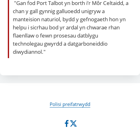
"Gan fod Port Talbot yn borth i’r Môr Celtaidd, a
chan y gall gynnig galluoedd unigryw a
manteision naturiol, bydd y gefnogaeth hon yn
helpu i sicrhau bod yr ardal yn chwarae rhan
flaenllaw o fewn prosesau datblygu
technolegau gwyrdd a datgarboneiddio
diwydiannol."
Polisi preifatrwydd