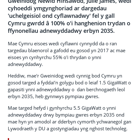
Gweinidog Newid Hinsawdd, Julie James, wedi
cyhoeddi ymgynghoriad ar dargedau
'uchelgeisiol ond cyflawnadwy' fel y gall
Cymru gwrdd â 100% o'i hanghenion trydan o
ffynonellau adnewyddadwy erbyn 2035.
Mae Cymru eisoes wedi cyflawni cynnydd da o ran
targedau blaenorol a gafodd eu gosod yn 2017 ac mae
eisoes yn cynhyrchu 55% o'i thrydan o ynni
adnewyddadwy.
Heddiw, mae'r Gweinidog wedi cynnig bod Cymru yn
gosod targed a fyddai’n golygu bod o leiaf 1.5 GigaWatt o
gapasiti ynni adnewyddadwy o dan berchnogaeth leol
erbyn 2035, heb gynnwys pympiau gwres.
Mae targed hefyd i gynhyrchu 5.5 GigaWatt o ynni
adnewyddadwy drwy bympiau gwres erbyn 2035 ond
mae hyn yn amodol ar dderbyn cymorth ychwanegol gan
Lywodraeth y DU a gostyngiadau yng nghost technoleg.