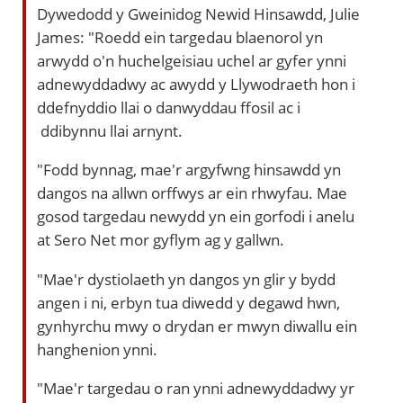
Dywedodd y Gweinidog Newid Hinsawdd, Julie
James: "Roedd ein targedau blaenorol yn
arwydd o'n huchelgeisiau uchel ar gyfer ynni
adnewyddadwy ac awydd y Llywodraeth hon i
ddefnyddio llai o danwyddau ffosil ac i
ddibynnu llai arnynt.
"Fodd bynnag, mae'r argyfwng hinsawdd yn
dangos na allwn orffwys ar ein rhwyfau. Mae
gosod targedau newydd yn ein gorfodi i anelu
at Sero Net mor gyflym ag y gallwn.
"Mae'r dystiolaeth yn dangos yn glir y bydd
angen i ni, erbyn tua diwedd y degawd hwn,
gynhyrchu mwy o drydan er mwyn diwallu ein
hanghenion ynni.
"Mae'r targedau o ran ynni adnewyddadwy yr