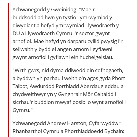
Ychwanegodd y Gweinidog: "Mae'r
buddsoddiad hwn yn tystio i ymrwymiad y
diwydiant a hefyd ymrwymiad Llywodraeth y
DU a Llywodraeth Cymru i'r sector gwynt
arnofiol. Mae hefyd yn darparu cyllid pwysig i'r
seilwaith y bydd ei angen arnom i gyflawni
gwynt arnofiol i gyflawni ein huchelgeisiau.
"Wrth gwrs, nid dyma ddiwedd ein cefnogaeth,
a byddwn yn parhau i weithio'n agos gyda Phort
Talbot, Awdurdod Porthladd Aberdaugleddau a
chydweithwyr yn y Gynghrair Môr Celtaidd i
sicrhau'r buddion mwyaf posibl o wynt arnofiol i
Gymru."
Ychwanegodd Andrew Harston, Cyfarwyddwr
Rhanbarthol Cymru a Phorthladdoedd Bychain: