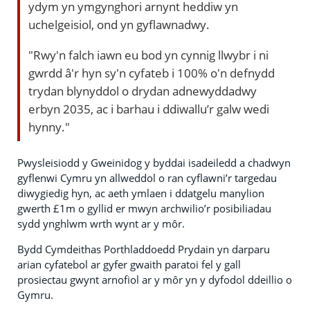
ydym yn ymgynghori arnynt heddiw yn
uchelgeisiol, ond yn gyflawnadwy.
"Rwy'n falch iawn eu bod yn cynnig llwybr i ni
gwrdd â'r hyn sy'n cyfateb i 100% o'n defnydd
trydan blynyddol o drydan adnewyddadwy
erbyn 2035, ac i barhau i ddiwallu’r galw wedi
hynny."
Pwysleisiodd y Gweinidog y byddai isadeiledd a chadwyn
gyflenwi Cymru yn allweddol o ran cyflawni’r targedau
diwygiedig hyn, ac aeth ymlaen i ddatgelu manylion
gwerth £1m o gyllid er mwyn archwilio’r posibiliadau
sydd ynghlwm wrth wynt ar y môr.
Bydd Cymdeithas Porthladdoedd Prydain yn darparu
arian cyfatebol ar gyfer gwaith paratoi fel y gall
prosiectau gwynt arnofiol ar y môr yn y dyfodol ddeillio o
Gymru.