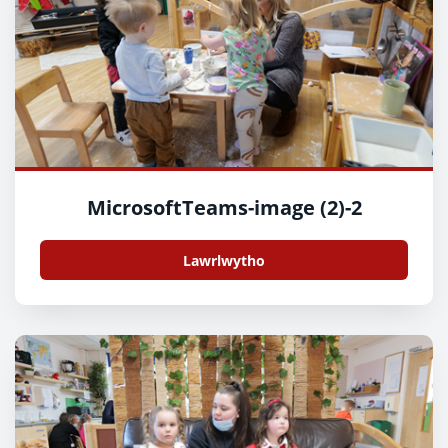
MicrosoftTeams-image (2)-2
Lawrlwytho