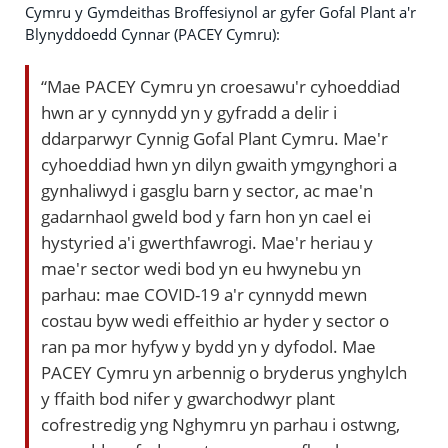
Cymru y Gymdeithas Broffesiynol ar gyfer Gofal Plant a'r
Blynyddoedd Cynnar (PACEY Cymru):
“Mae PACEY Cymru yn croesawu'r cyhoeddiad
hwn ar y cynnydd yn y gyfradd a delir i
ddarparwyr Cynnig Gofal Plant Cymru. Mae'r
cyhoeddiad hwn yn dilyn gwaith ymgynghori a
gynhaliwyd i gasglu barn y sector, ac mae'n
gadarnhaol gweld bod y farn hon yn cael ei
hystyried a'i gwerthfawrogi. Mae'r heriau y
mae'r sector wedi bod yn eu hwynebu yn
parhau: mae COVID-19 a'r cynnydd mewn
costau byw wedi effeithio ar hyder y sector o
ran pa mor hyfyw y bydd yn y dyfodol. Mae
PACEY Cymru yn arbennig o bryderus ynghylch
y ffaith bod nifer y gwarchodwyr plant
cofrestredig yng Nghymru yn parhau i ostwng,