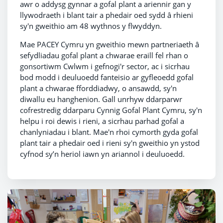
awr o addysg gynnar a gofal plant a ariennir gan y
llywodraeth i blant tair a phedair oed sydd â rhieni
sy'n gweithio am 48 wythnos y flwyddyn.
Mae PACEY Cymru yn gweithio mewn partneriaeth â
sefydliadau gofal plant a chwarae eraill fel rhan o
gonsortiwm Cwlwm i gefnogi'r sector, ac i sicrhau
bod modd i deuluoedd fanteisio ar gyfleoedd gofal
plant a chwarae fforddiadwy, o ansawdd, sy'n
diwallu eu hanghenion. Gall unrhyw ddarparwr
cofrestredig ddarparu Cynnig Gofal Plant Cymru, sy'n
helpu i roi dewis i rieni, a sicrhau parhad gofal a
chanlyniadau i blant. Mae'n rhoi cymorth gyda gofal
plant tair a phedair oed i rieni sy'n gweithio yn ystod
cyfnod sy’n heriol iawn yn ariannol i deuluoedd.