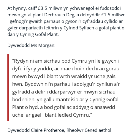
At hynny, caiff £3.5 miliwn yn ychwanegol ei fuddsoddi
mewn gofal plant Dechrau'n Deg, a defnyddir £1.5 miliwn
i gefnogi’r gwaith parhaus o gysoni'r cyfraddau cyllido ar
gyfer darpariaeth feithrin y Cyfnod Sylfaen a gofal plant o
dan y Cynnig Gofal Plant.
Dywedodd Ms Morgan:
“Rydyn ni am sicrhau bod Cymru yn lle gwych i
dyfu i fyny ynddo, ac mae rhoi'r dechrau gorau
mewn bywyd i blant wrth wraidd yr uchelgais
hwn. Byddwn ni'n parhau i adolygu'r cynllun a'r
gyfradd a delir i ddarparwyr er mwyn sicrhau
bod rhieni yn gallu manteisio ar y Cynnig Gofal
Plant o hyd, a bod gofal ac addysg o ansawdd
uchel ar gael i blant ledled Cymru.”
Dywedodd Claire Protheroe, Rheolwr Cenedlaethol