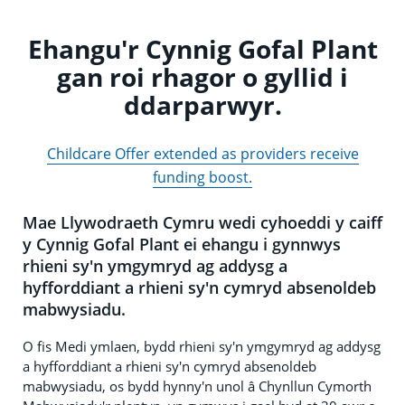
Ehangu'r Cynnig Gofal Plant
gan roi rhagor o gyllid i
ddarparwyr.
Childcare Offer extended as providers receive
funding boost.
Mae Llywodraeth Cymru wedi cyhoeddi y caiff
y Cynnig Gofal Plant ei ehangu i gynnwys
rhieni sy'n ymgymryd ag addysg a
hyfforddiant a rhieni sy'n cymryd absenoldeb
mabwysiadu.
O fis Medi ymlaen, bydd rhieni sy'n ymgymryd ag addysg
a hyfforddiant a rhieni sy'n cymryd absenoldeb
mabwysiadu, os bydd hynny'n unol â Chynllun Cymorth