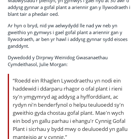
Mabwysiadu'r plentyn, yn gymwys i gael hyd at 30 awr o
addysg gynnar a gofal plant a ariennir gan y llywodraeth i
blant tair a phedair oed.
Ar hyn o bryd, nid yw aelwydydd lle nad yw neb yn
gweithio yn gymwys i gael gofal plant a ariennir gan y
llywodraeth, ar ben yr hawl i addysg gynnar sydd eisoes
ganddynt.
Dywedodd y Dirprwy Weinidog Gwasanaethau
Cymdeithasol, Julie Morgan:
“Roedd ein Rhaglen Lywodraethu yn nodi ein
haddewid i ddarparu rhagor o ofal plant i rieni
sy'n ymgymryd ag addysg a hyfforddiant, ac
rydyn ni'n benderfynol o helpu teuluoedd sy'n
gweithio gyda chostau gofal plant. Mae'n wych
ein bod yn gallu parhau i ehangu'r Cynnig Gofal
Plant i sicrhau y bydd mwy o deuluoedd yn gallu
manteisio ar y cynnig.”