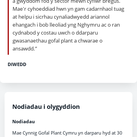
a gwyddom fod y sector mewn cyflwr bregus.
Mae'r cyhoeddiad hwn yn gam cadarnhaol tuag
at helpu i sicrhau cynaliadwyedd ariannol
ehangach i bob lleoliad yng Nghymru ac o ran
cydnabod y costau uwch o ddarparu
gwasanaethau gofal plant a chwarae o
ansawdd.”
DIWEDD
Nodiadau i olygyddion
Nodiadau
Mae Cynnig Gofal Plant Cymru yn darparu hyd at 30