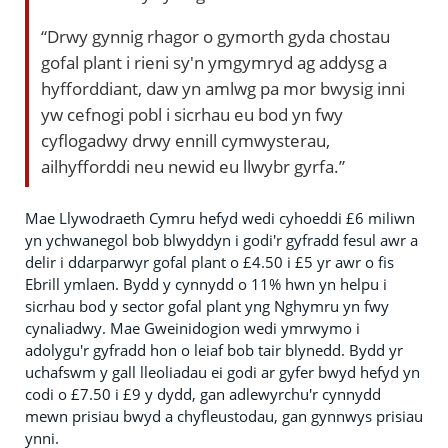
“Drwy gynnig rhagor o gymorth gyda chostau
gofal plant i rieni sy'n ymgymryd ag addysg a
hyfforddiant, daw yn amlwg pa mor bwysig inni
yw cefnogi pobl i sicrhau eu bod yn fwy
cyflogadwy drwy ennill cymwysterau,
ailhyfforddi neu newid eu llwybr gyrfa.”
Mae Llywodraeth Cymru hefyd wedi cyhoeddi £6 miliwn
yn ychwanegol bob blwyddyn i godi'r gyfradd fesul awr a
delir i ddarparwyr gofal plant o £4.50 i £5 yr awr o fis
Ebrill ymlaen. Bydd y cynnydd o 11% hwn yn helpu i
sicrhau bod y sector gofal plant yng Nghymru yn fwy
cynaliadwy. Mae Gweinidogion wedi ymrwymo i
adolygu'r gyfradd hon o leiaf bob tair blynedd. Bydd yr
uchafswm y gall lleoliadau ei godi ar gyfer bwyd hefyd yn
codi o £7.50 i £9 y dydd, gan adlewyrchu'r cynnydd
mewn prisiau bwyd a chyfleustodau, gan gynnwys prisiau
ynni.