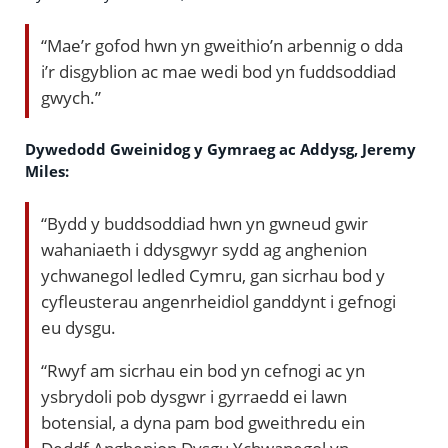
“Mae’r gofod hwn yn gweithio’n arbennig o dda
i’r disgyblion ac mae wedi bod yn fuddsoddiad
gwych.”
Dywedodd Gweinidog y Gymraeg ac Addysg, Jeremy
Miles:
“Bydd y buddsoddiad hwn yn gwneud gwir
wahaniaeth i ddysgwyr sydd ag anghenion
ychwanegol ledled Cymru, gan sicrhau bod y
cyfleusterau angenrheidiol ganddynt i gefnogi
eu dysgu.
“Rwyf am sicrhau ein bod yn cefnogi ac yn
ysbrydoli pob dysgwr i gyrraedd ei lawn
botensial, a dyna pam bod gweithredu ein