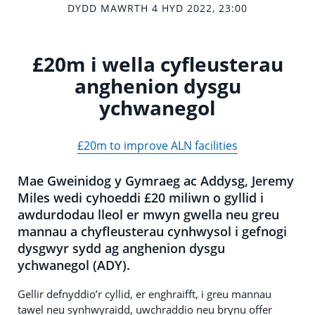
DYDD MAWRTH 4 HYD 2022, 23:00
£20m i wella cyfleusterau
anghenion dysgu
ychwanegol
£20m to improve ALN facilities
Mae Gweinidog y Gymraeg ac Addysg, Jeremy
Miles wedi cyhoeddi £20 miliwn o gyllid i
awdurdodau lleol er mwyn gwella neu greu
mannau a chyfleusterau cynhwysol i gefnogi
dysgwyr sydd ag anghenion dysgu
ychwanegol (ADY).
Gellir defnyddio’r cyllid, er enghraifft, i greu mannau
tawel neu synhwyraidd, uwchraddio neu brynu offer