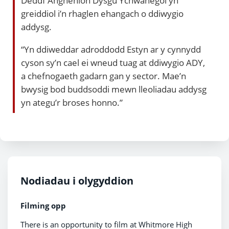
Deddf Anghenion Dysgu Ychwanegol yn
greiddiol i’n rhaglen ehangach o ddiwygio
addysg.
“Yn ddiweddar adroddodd Estyn ar y cynnydd
cyson sy’n cael ei wneud tuag at ddiwygio ADY,
a chefnogaeth gadarn gan y sector. Mae’n
bwysig bod buddsoddi mewn lleoliadau addysg
yn ategu’r broses honno.”
Nodiadau i olygyddion
Filming opp
There is an opportunity to film at Whitmore High