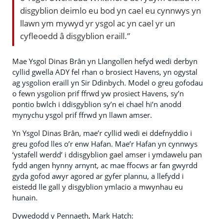
disgyblion deimlo eu bod yn cael eu cynnwys yn
llawn ym mywyd yr ysgol ac yn cael yr un
cyfleoedd â disgyblion eraill.”
Mae Ysgol Dinas Brân yn Llangollen hefyd wedi derbyn
cyllid gwella ADY fel rhan o brosiect Havens, yn ogystal
ag ysgolion eraill yn Sir Ddinbych. Model o greu gofodau
o fewn ysgolion prif ffrwd yw prosiect Havens, sy’n
pontio bwlch i ddisgyblion sy’n ei chael hi’n anodd
mynychu ysgol prif ffrwd yn llawn amser.
Yn Ysgol Dinas Brân, mae’r cyllid wedi ei ddefnyddio i
greu gofod lles o’r enw Hafan. Mae’r Hafan yn cynnwys
‘ystafell werdd’ i ddisgyblion gael amser i ymdawelu pan
fydd angen hynny arnynt, ac mae ffocws ar fan gwyrdd
gyda gofod awyr agored ar gyfer plannu, a llefydd i
eistedd lle gall y disgyblion ymlacio a mwynhau eu
hunain.
Dywedodd y Pennaeth, Mark Hatch: