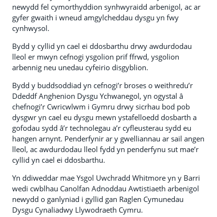
newydd fel cymorthyddion synhwyraidd arbenigol, ac ar
gyfer gwaith i wneud amgylcheddau dysgu yn fwy
cynhwysol.
Bydd y cyllid yn cael ei ddosbarthu drwy awdurdodau
lleol er mwyn cefnogi ysgolion prif ffrwd, ysgolion
arbennig neu unedau cyfeirio disgyblion.
Bydd y buddsoddiad yn cefnogi’r broses o weithredu’r
Ddeddf Anghenion Dysgu Ychwanegol, yn ogystal â
chefnogi’r Cwricwlwm i Gymru drwy sicrhau bod pob
dysgwr yn cael eu dysgu mewn ystafelloedd dosbarth a
gofodau sydd â’r technolegau a’r cyfleusterau sydd eu
hangen arnynt. Penderfynir ar y gwelliannau ar sail angen
lleol, ac awdurdodau lleol fydd yn penderfynu sut mae’r
cyllid yn cael ei ddosbarthu.
Yn ddiweddar mae Ysgol Uwchradd Whitmore yn y Barri
wedi cwblhau Canolfan Adnoddau Awtistiaeth arbenigol
newydd o ganlyniad i gyllid gan Raglen Cymunedau
Dysgu Cynaliadwy Llywodraeth Cymru.