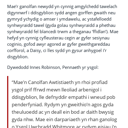
Mae’r ganolfan newydd yn cynnig amgylchedd tawelach
digynnwrf i ddisgyblion sydd angen gorffen gwaith neu
gymryd ychydig o amser i ymdawelu, ac ystafelloedd
synhwyraidd tawel (gyda golau synhwyraidd a phethau
synhwyraidd fel blancedi trwm a theganau ‘ffidlan’). Mae
hefyd yn cynnig cyfleusterau cegin ar gyfer sesiynau
coginio, gofod awyr agored ar gyfer gweithgareddau
corfforol, a Daisy, ci lles sydd yn gysur anhygoel i’r
disgyblion.
Dywedodd Innes Robinson, Pennaeth yr ysgol:
“Mae’n Canolfan Awtistiaeth yn rhoi profiad
ysgol prif ffrwd mewn lleoliad arbenigol i
ddisgyblion, lle defnyddir empathi i wneud pob
penderfyniad. Rydym yn gweithio’n agos gyda
theuluoedd ac yn deall ein bod ar daith bwysig
gyda nhw. Mae ein darpariaeth yn rhan ganolog
o Ysgol Uwchradd Whitmore ac rydym eisiau i’n