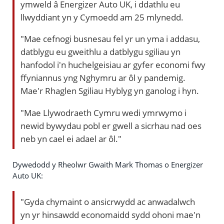
ymweld â Energizer Auto UK, i ddathlu eu
llwyddiant yn y Cymoedd am 25 mlynedd.
"Mae cefnogi busnesau fel yr un yma i addasu,
datblygu eu gweithlu a datblygu sgiliau yn
hanfodol i'n huchelgeisiau ar gyfer economi fwy
ffyniannus yng Nghymru ar ôl y pandemig.
Mae'r Rhaglen Sgiliau Hyblyg yn ganolog i hyn.
"Mae Llywodraeth Cymru wedi ymrwymo i
newid bywydau pobl er gwell a sicrhau nad oes
neb yn cael ei adael ar ôl."
Dywedodd y Rheolwr Gwaith Mark Thomas o Energizer
Auto UK:
"Gyda chymaint o ansicrwydd ac anwadalwch
yn yr hinsawdd economaidd sydd ohoni mae'n