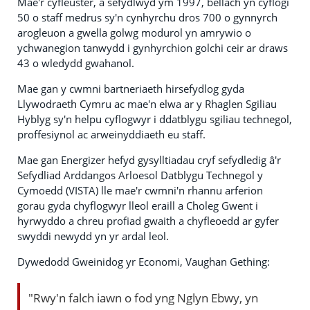
Mae'r cyfleuster, a sefydlwyd ym 1997, bellach yn cyflogi
50 o staff medrus sy'n cynhyrchu dros 700 o gynnyrch
arogleuon a gwella golwg modurol yn amrywio o
ychwanegion tanwydd i gynhyrchion golchi ceir ar draws
43 o wledydd gwahanol.
Mae gan y cwmni bartneriaeth hirsefydlog gyda
Llywodraeth Cymru ac mae'n elwa ar y Rhaglen Sgiliau
Hyblyg sy'n helpu cyflogwyr i ddatblygu sgiliau technegol,
proffesiynol ac arweinyddiaeth eu staff.
Mae gan Energizer hefyd gysylltiadau cryf sefydledig â'r
Sefydliad Arddangos Arloesol Datblygu Technegol y
Cymoedd (VISTA) lle mae'r cwmni'n rhannu arferion
gorau gyda chyflogwyr lleol eraill a Choleg Gwent i
hyrwyddo a chreu profiad gwaith a chyfleoedd ar gyfer
swyddi newydd yn yr ardal leol.
Dywedodd Gweinidog yr Economi, Vaughan Gething:
"Rwy'n falch iawn o fod yng Nglyn Ebwy, yn