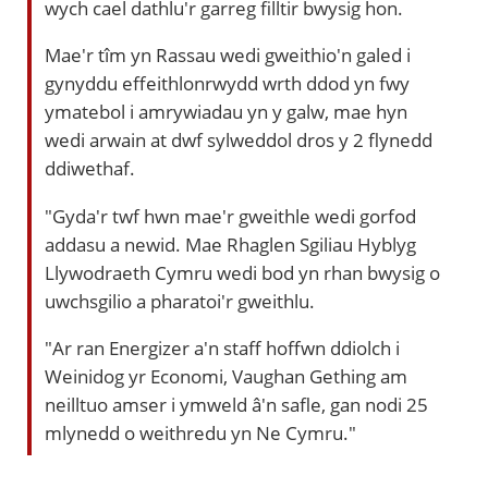
wych cael dathlu'r garreg filltir bwysig hon.
Mae'r tîm yn Rassau wedi gweithio'n galed i
gynyddu effeithlonrwydd wrth ddod yn fwy
ymatebol i amrywiadau yn y galw, mae hyn
wedi arwain at dwf sylweddol dros y 2 flynedd
ddiwethaf.
"Gyda'r twf hwn mae'r gweithle wedi gorfod
addasu a newid. Mae Rhaglen Sgiliau Hyblyg
Llywodraeth Cymru wedi bod yn rhan bwysig o
uwchsgilio a pharatoi'r gweithlu.
"Ar ran Energizer a'n staff hoffwn ddiolch i
Weinidog yr Economi, Vaughan Gething am
neilltuo amser i ymweld â'n safle, gan nodi 25
mlynedd o weithredu yn Ne Cymru."