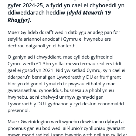
gyfer 2024-25, a fydd yn cael ei chyhoeddi yn
ddiweddarach heddiw
[dydd Mawrth 19
Rhagfyr]
.
Mae'r Gyllideb ddrafft wedi'i datblygu ar adeg pan fo’r
sefyllfa ariannol anoddaf i Gymru ei hwynebu ers
dechrau datganoli yn ei hanterth.
O ganlyniad i chwyddiant, mae cyllideb gyffredinol
Cymru werth £1.3bn yn llai mewn termau real ers iddi
gael ei gosod yn 2021. Nid yw setliad Cymru, sy'n cael ei
ddarparu’n bennaf gan Lywodraeth y DU ar ffurf grant
bloc yn ddigonol i ymateb i'r pwysau eithafol y mae
gwasanaethau cyhoeddus, busnesau a phobl yn eu
hwynebu, ac ni chafwyd unrhyw gynnydd gan
Lywodraeth y DU i gydnabod y cyd-destun economaidd
presennol.
Mae’r Gweinidogion wedi wynebu dewisiadau dybryd a
phoenus gan eu bod wedi ail-lunio’r cynlluniau gwariant
mewn modd radical i ganolbwyntio wrth neilltuo cyllid ar