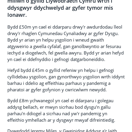
miliwn o gyllid Llywodraeth Cymru wrth i
ddysgwyr ddychwelyd ar gyfer tymor mis
Ionawr.
Bydd £50m yn cael ei ddarparu drwy'r awdurdodau lleol
drwy'r rhaglen Cymunedau Cynaliadwy ar gyfer Dysgu.
Bydd yr arian yn helpu ysgolion i wneud gwaith
atgyweirio a gwella cyfalaf, gan ganolbwyntio ar fesurau
iechyd a diogelwch, fel gwella awyru. Bydd yr arian hefyd
yn cael ei ddefnyddio i gefnogi datgarboneiddio.
Hefyd bydd £45m o gyllid refeniw yn helpu i gefnogi
cyllidebau ysgolion, gan gynorthwyo ysgolion wrth iddynt
barhau i ddelio ag effeithiau parhaus y pandemig a
pharatoi ar gyfer gofynion y cwricwlwm newydd.
Bydd £8m ychwanegol yn cael ei ddarparu i golegau
addysg bellach, er mwyn sicrhau bod dysgu’n gallu
parhau'n ddiogel a sicrhau nad yw'r pandemig yn
effeithio ymhellach ar y dysgwyr mwyaf difreintiedig.
Dywedodd Jeremy Miles, y Gweinidog Addysg a'r Iaith