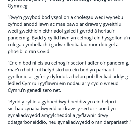
Gymraeg:
“Rwy’n gwybod bod ysgolion a cholegau wedi wynebu
cyfnod anodd iawn ac mae pawb ar draws y gweithlu
wedi gweithio’n eithriadol galed i gwrdd â heriau’r
pandemig. Bydd y cyllid hwn yn cefnogi ein hysgolion a'n
colegau ymhellach i gadw’r lleoliadau mor ddiogel â
phosibl o ran Covid.
“Er ein bod ni eisiau cefnogi’r sector i adfer o’r pandemig,
mae’n rhaid i ni hefyd sicrhau ein bod yn parhau i
gynllunio ar gyfer y dyfodol, a helpu pob lleoliad addysg
ledled Cymru i gyflawni ein nodau ar y cyd o wneud
Cymru’n genedl sero net.
“Bydd y cyllid a gyhoeddwyd heddiw yn ein helpu i
sicrhau cynaliadwyedd ar draws y sector - boed yn
gynaliadwyedd amgylcheddol a gyflawnir drwy
ddatgarboneiddio, neu gynaliadwyedd o ran darpariaeth.”