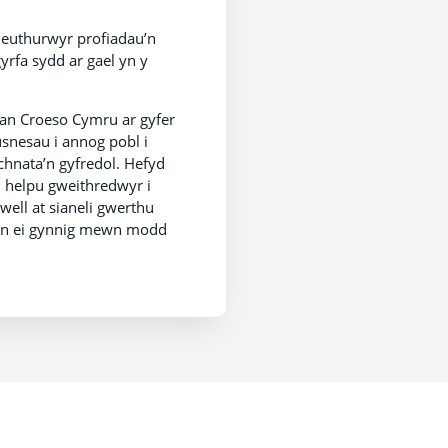
wneuthurwyr profiadau’n
yrfa sydd ar gael yn y
gan Croeso Cymru ar gyfer
snesau i annog pobl i
chnata’n gyfredol. Hefyd
i helpu gweithredwyr i
ell at sianeli gwerthu
ae’n ei gynnig mewn modd