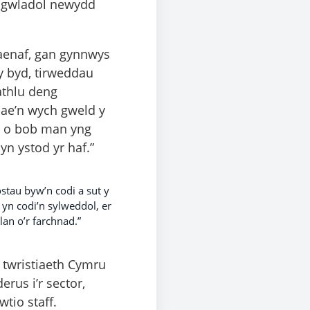
yngwladol newydd
laenaf, gan gynnwys
y byd, tirweddau
dathlu deng
mae’n wych gweld y
l o bob man yng
n ystod yr haf.”
stau byw’n codi a sut y
yn codi’n sylweddol, er
lan o’r farchnad.”
 twristiaeth Cymru
rus i’r sector,
wtio staff.