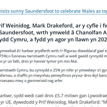
 visits sunny Saundersfoot to celebrate Wales as t
if Weinidog, Mark Drakeford, ar y cyfle i 
 Saundersfoot, wrth ymweld â Chanolfan Ar
dd Cymru, a fydd yn agor yn llawn yn 202
ymweliad â’r harbwr prydferth wrth i’r ffigurau diweddaraf gael
(75%) o fusnesau twristiaeth Cymru naill ai wedi gweld cynnydd
os yr un fath, dros yr hanner tymor ym mis Mai.
ristiaeth Cymru, bu cynnydd o 25% yn nifer yr ymwelwyr o’i gym
afarnau, a chaffis yn mwynhau penwythnos prysur dros ŵyl banc y
 croesawu mwy o gwsmeriaid nag arfer.
harbwr, sydd wedi cael dros £5.7 miliwn gan Lywodra
 yr UE, dywedodd y Prif Weinidog, Mark Drakeford: “M