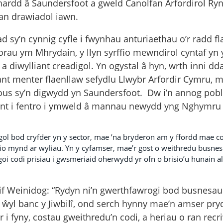
hardd â Saundersfoot a gweld Canolfan Arfordirol R
an drawiadol iawn.
 sy’n cynnig cyfle i fwynhau anturiaethau o’r radd f
rau ym Mhrydain, y llyn syrffio mewndirol cyntaf yn 
, a diwylliant creadigol. Yn ogystal â hyn, wrth inni d
nt menter flaenllaw sefydlu Llwybr Arfordir Cymru, 
rous sy’n digwydd yn Saundersfoot. Dw i’n annog pob
t i fentro i ymweld â mannau newydd yng Nghymru y
ol bod cryfder yn y sector, mae ’na bryderon am y ffordd mae co
io mynd ar wyliau. Yn y cyfamser, mae’r gost o weithredu busnes 
oi codi prisiau i gwsmeriaid oherwydd yr ofn o brisio’u hunain al
f Weinidog: “Rydyn ni’n gwerthfawrogi bod busnesau
ŵyl banc y Jiwbilî, ond serch hynny mae’n amser pryde
i fyny, costau gweithredu’n codi, a heriau o ran recri