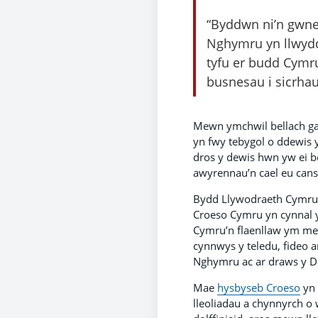
“Byddwn ni’n gwne
Nghymru yn llwyddi
tyfu er budd Cymr
busnesau i sicrhau
Mewn ymchwil bellach g
yn fwy tebygol o ddewis
dros y dewis hwn yw ei b
awyrennau’n cael eu cans
Bydd Llywodraeth Cymru yn
Croeso Cymru yn cynnal y
Cymru’n flaenllaw ym med
cynnwys y teledu, fideo a
Nghymru ac ar draws y D
Mae
hysbyseb Croeso
yn 
lleoliadau a chynnyrch o