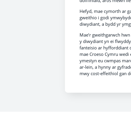
dolffiniaid, aros mewn l
Hefyd, mae cymorth ar gae
gweithio i godi ymwybyddi
diwydiant, a bydd yr ymg
Mae’r gweithgarwch hwn y
y diwydiant yn ei flwydd
fanteisio ar hyfforddiant
mae Croeso Cymru wedi ei
ymestyn eu cwmpas marchn
ar-lein, a hynny ar gyfr
mwy cost-effeithiol gan 