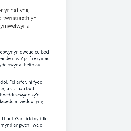
r yr haf yng
 twristiaeth yn
, ymwelwyr a
atebwyr yn dweud eu bod
andemig. Y prif resymau
ydd awyr a theithiau
l. Fel arfer, ni fydd
r, a sicrhau bod
cyhoeddusrwydd sy’n
dfaoedd allweddol yng
ud haul. Gan ddefnyddio
s mynd ar gwch i weld