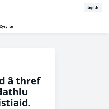
English
Cysylltu
 â thref
dathlu
stiaid.