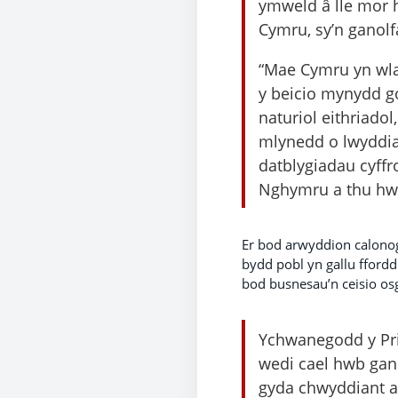
ymweld â lle mor 
Cymru, sy’n ganolf
“Mae Cymru yn wlad
y beicio mynydd go
naturiol eithriadol
mlynedd o lwyddia
datblygiadau cyff
Nghymru a thu hwn
Er bod arwyddion calonog
bydd pobl yn gallu ffordd
bod busnesau’n ceisio osg
Ychwanegodd y Pri
wedi cael hwb gan 
gyda chwyddiant ar 