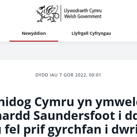
Newyddion
Llyfrgell Cyfryngau
DYDD IAU 7 GOR 2022, 00:01
inidog Cymru yn ymweld
hardd Saundersfoot i d
fel prif gyrchfan i dwri