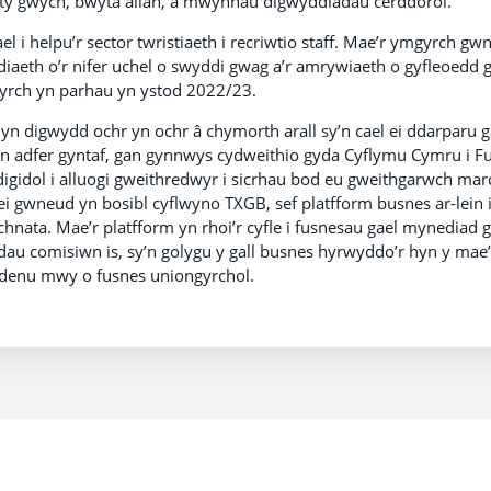
lety gwych, bwyta allan, a mwynhau digwyddiadau cerddorol.
l i helpu’r sector twristiaeth i recriwtio staff. Mae’r ymgyrch g
aeth o’r nifer uchel o swyddi gwag a’r amrywiaeth o gyfleoedd g
yrch yn parhau yn ystod 2022/23.
n digwydd ochr yn ochr â chymorth arall sy’n cael ei ddarparu 
yn adfer gyntaf, gan gynnwys cydweithio gyda Cyflymu Cymru i Fu
 digidol i alluogi gweithredwyr i sicrhau bod eu gweithgarwch mar
 gwneud yn bosibl cyflwyno TXGB, sef platfform busnes ar-lein 
ata. Mae’r platfform yn rhoi’r cyfle i fusnesau gael mynediad gw
addau comisiwn is, sy’n golygu y gall busnes hyrwyddo’r hyn y m
ddenu mwy o fusnes uniongyrchol.