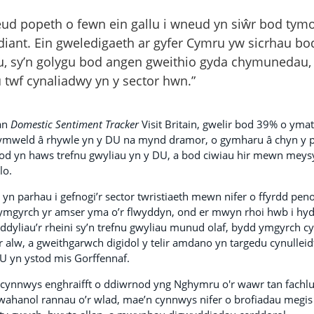
ud popeth o fewn ein gallu i wneud yn siŵr bod tymo
ant. Ein gweledigaeth ar gyfer Cymru yw sicrhau bod
u, sy’n golygu bod angen gweithio gyda chymunedau
 twf cynaliadwy yn y sector hwn.”
an
Domestic Sentiment Tracker
Visit Britain, gwelir bod 39% o ym
 ymweld â rhywle yn y DU na mynd dramor, o gymharu â chyn y p
od yn haws trefnu gwyliau yn y DU, a bod ciwiau hir mewn meys
lo.
 parhau i gefnogi’r sector twristiaeth mewn nifer o ffyrdd penodo
mgyrch yr amser yma o’r flwyddyn, ond er mwyn rhoi hwb i hyde
dyliau’r rheini sy’n trefnu gwyliau munud olaf, bydd ymgyrch 
r alw, a gweithgarwch digidol y telir amdano yn targedu cynullei
U yn ystod mis Gorffennaf.
cynnwys enghraifft o ddiwrnod yng Nghymru o'r wawr tan fachl
 wahanol rannau o’r wlad, mae’n cynnwys nifer o brofiadau megi