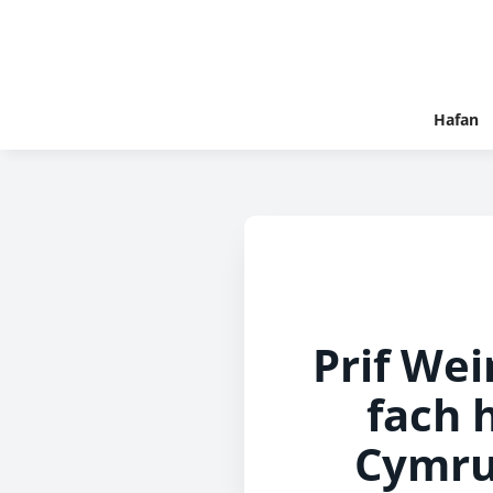
Hafan
Prif We
fach 
Cymru 