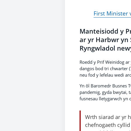
First Minister
Manteisiodd y Pr
ar yr Harbwr yn
Ryngwladol newy
Roedd y Prif Weinidog ar 
dangos bod tri chwarter 
neu fod y lefelau wedi ar
Yn ôl Baromedr Busnes Tw
pandemig, gyda bwytai, t
fusnesau lletygarwch yn
Wrth siarad ar yr 
chefnogaeth cyllid