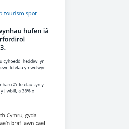
op tourism spot
fwynhau hufen iâ
fordirol
3.
 eu cyhoeddi heddiw, yn
 mewn lefelau ymwelwyr
haru â’r lefelau cyn y
 Jiwbilî, a 38% o
eth Cymru, gyda
ae’n braf iawn cael