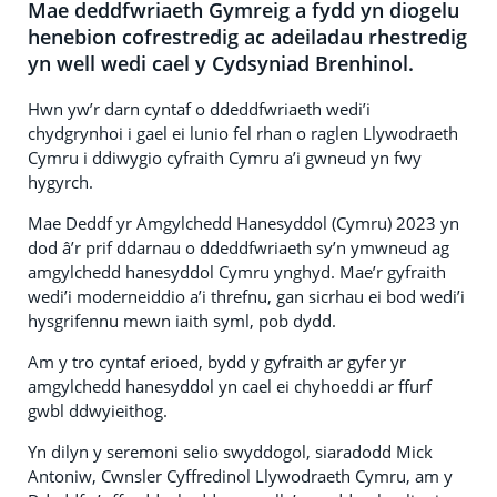
Mae deddfwriaeth Gymreig a fydd yn diogelu
henebion cofrestredig ac adeiladau rhestredig
yn well wedi cael y Cydsyniad Brenhinol.
Hwn yw’r darn cyntaf o ddeddfwriaeth wedi’i
chydgrynhoi i gael ei lunio fel rhan o raglen Llywodraeth
Cymru i ddiwygio cyfraith Cymru a’i gwneud yn fwy
hygyrch.
Mae Deddf yr Amgylchedd Hanesyddol (Cymru) 2023 yn
dod â’r prif ddarnau o ddeddfwriaeth sy’n ymwneud ag
amgylchedd hanesyddol Cymru ynghyd. Mae’r gyfraith
wedi’i moderneiddio a’i threfnu, gan sicrhau ei bod wedi’i
hysgrifennu mewn iaith syml, pob dydd.
Am y tro cyntaf erioed, bydd y gyfraith ar gyfer yr
amgylchedd hanesyddol yn cael ei chyhoeddi ar ffurf
gwbl ddwyieithog.
Yn dilyn y seremoni selio swyddogol, siaradodd Mick
Antoniw, Cwnsler Cyffredinol Llywodraeth Cymru, am y