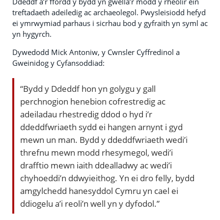
Ddeddf a’r ffordd y bydd yn gwella’r modd y rheolir ein
treftadaeth adeiledig ac archaeolegol. Pwysleisiodd hefyd
ei ymrwymiad parhaus i sicrhau bod y gyfraith yn syml ac
yn hygyrch.
Dywedodd Mick Antoniw, y Cwnsler Cyffredinol a
Gweinidog y Cyfansoddiad:
“Bydd y Ddeddf hon yn golygu y gall
perchnogion henebion cofrestredig ac
adeiladau rhestredig ddod o hyd i’r
ddeddfwriaeth sydd ei hangen arnynt i gyd
mewn un man. Bydd y ddeddfwriaeth wedi’i
threfnu mewn modd rhesymegol, wedi’i
drafftio mewn iaith ddealladwy ac wedi’i
chyhoeddi’n ddwyieithog. Yn ei dro felly, bydd
amgylchedd hanesyddol Cymru yn cael ei
ddiogelu a’i reoli’n well yn y dyfodol.”