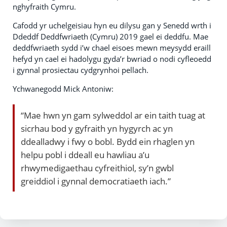
nghyfraith Cymru.
Cafodd yr uchelgeisiau hyn eu dilysu gan y Senedd wrth i
Ddeddf Deddfwriaeth (Cymru) 2019 gael ei deddfu. Mae
deddfwriaeth sydd i’w chael eisoes mewn meysydd eraill
hefyd yn cael ei hadolygu gyda’r bwriad o nodi cyfleoedd
i gynnal prosiectau cydgrynhoi pellach.
Ychwanegodd Mick Antoniw:
“Mae hwn yn gam sylweddol ar ein taith tuag at
sicrhau bod y gyfraith yn hygyrch ac yn
ddealladwy i fwy o bobl. Bydd ein rhaglen yn
helpu pobl i ddeall eu hawliau a’u
rhwymedigaethau cyfreithiol, sy’n gwbl
greiddiol i gynnal democratiaeth iach.”