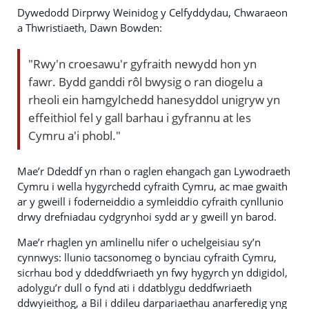
Dywedodd Dirprwy Weinidog y Celfyddydau, Chwaraeon
a Thwristiaeth, Dawn Bowden:
"Rwy'n croesawu'r gyfraith newydd hon yn
fawr. Bydd ganddi rôl bwysig o ran diogelu a
rheoli ein hamgylchedd hanesyddol unigryw yn
effeithiol fel y gall barhau i gyfrannu at les
Cymru a'i phobl."
Mae’r Ddeddf yn rhan o raglen ehangach gan Lywodraeth
Cymru i wella hygyrchedd cyfraith Cymru, ac mae gwaith
ar y gweill i foderneiddio a symleiddio cyfraith cynllunio
drwy drefniadau cydgrynhoi sydd ar y gweill yn barod.
Mae’r rhaglen yn amlinellu nifer o uchelgeisiau sy’n
cynnwys: llunio tacsonomeg o bynciau cyfraith Cymru,
sicrhau bod y ddeddfwriaeth yn fwy hygyrch yn ddigidol,
adolygu’r dull o fynd ati i ddatblygu deddfwriaeth
ddwyieithog, a Bil i ddileu darpariaethau anarferedig yng