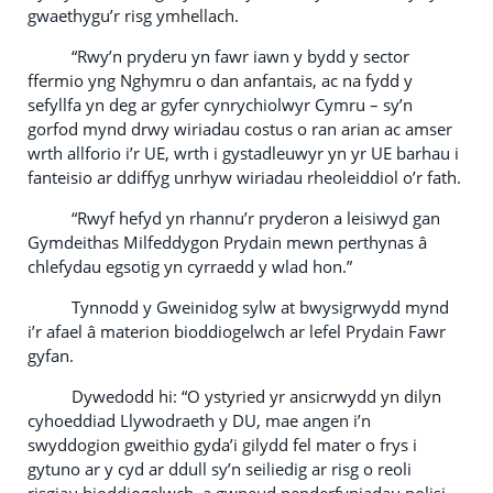
gwaethygu’r risg ymhellach.
“Rwy’n pryderu yn fawr iawn y bydd y sector
ffermio yng Nghymru o dan anfantais, ac na fydd y
sefyllfa yn deg ar gyfer cynrychiolwyr Cymru – sy’n
gorfod mynd drwy wiriadau costus o ran arian ac amser
wrth allforio i’r UE, wrth i gystadleuwyr yn yr UE barhau i
fanteisio ar ddiffyg unrhyw wiriadau rheoleiddiol o’r fath.
“Rwyf hefyd yn rhannu’r pryderon a leisiwyd gan
Gymdeithas Milfeddygon Prydain mewn perthynas â
chlefydau egsotig yn cyrraedd y wlad hon.”
Tynnodd y Gweinidog sylw at bwysigrwydd mynd
i’r afael â materion bioddiogelwch ar lefel Prydain Fawr
gyfan.
Dywedodd hi: “O ystyried yr ansicrwydd yn dilyn
cyhoeddiad Llywodraeth y DU, mae angen i’n
swyddogion gweithio gyda’i gilydd fel mater o frys i
gytuno ar y cyd ar ddull sy’n seiliedig ar risg o reoli