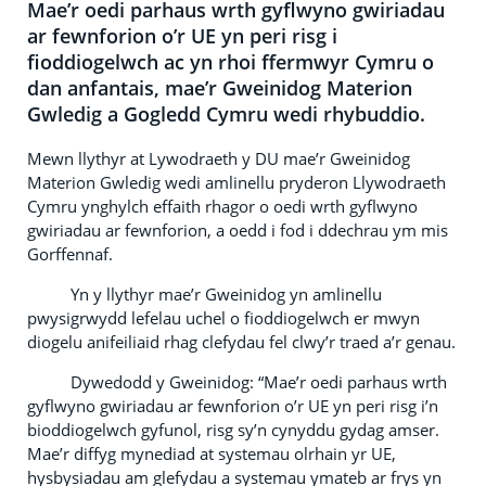
Mae’r oedi parhaus wrth gyflwyno gwiriadau
ar fewnforion o’r UE yn peri risg i
fioddiogelwch ac yn rhoi ffermwyr Cymru o
dan anfantais, mae’r Gweinidog Materion
Gwledig a Gogledd Cymru wedi rhybuddio.
Mewn llythyr at Lywodraeth y DU mae’r Gweinidog
Materion Gwledig wedi amlinellu pryderon Llywodraeth
Cymru ynghylch effaith rhagor o oedi wrth gyflwyno
gwiriadau ar fewnforion, a oedd i fod i ddechrau ym mis
Gorffennaf.
Yn y llythyr mae’r Gweinidog yn amlinellu
pwysigrwydd lefelau uchel o fioddiogelwch er mwyn
diogelu anifeiliaid rhag clefydau fel clwy’r traed a’r genau.
Dywedodd y Gweinidog: “Mae’r oedi parhaus wrth
gyflwyno gwiriadau ar fewnforion o’r UE yn peri risg i’n
bioddiogelwch gyfunol, risg sy’n cynyddu gydag amser.
Mae’r diffyg mynediad at systemau olrhain yr UE,
hysbysiadau am glefydau a systemau ymateb ar frys yn