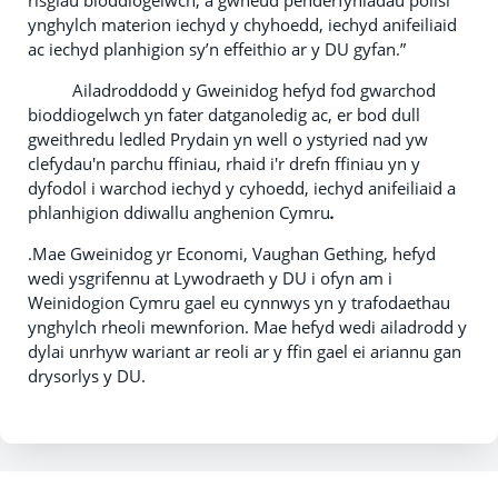
risgiau bioddiogelwch, a gwneud penderfyniadau polisi
ynghylch materion iechyd y chyhoedd, iechyd anifeiliaid
ac iechyd planhigion sy’n effeithio ar y DU gyfan.”
Ailadroddodd y Gweinidog hefyd fod gwarchod
bioddiogelwch yn fater datganoledig ac, er bod dull
gweithredu ledled Prydain yn well o ystyried nad yw
clefydau'n parchu ffiniau, rhaid i'r drefn ffiniau yn y
dyfodol i warchod iechyd y cyhoedd, iechyd anifeiliaid a
phlanhigion ddiwallu anghenion Cymru
.
.Mae Gweinidog yr Economi, Vaughan Gething, hefyd
wedi ysgrifennu at Lywodraeth y DU i ofyn am i
Weinidogion Cymru gael eu cynnwys yn y trafodaethau
ynghylch rheoli mewnforion. Mae hefyd wedi ailadrodd y
dylai unrhyw wariant ar reoli ar y ffin gael ei ariannu gan
drysorlys y DU.